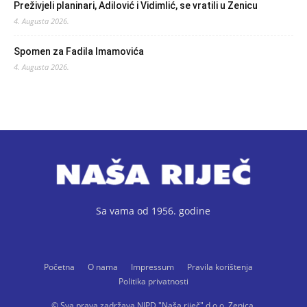
Preživjeli planinari, Adilović i Vidimlić, se vratili u Zenicu
4. Augusta 2026.
Spomen za Fadila Imamovića
4. Augusta 2026.
Sa vama od 1956. godine
Početna
O nama
Impressum
Pravila korištenja
Politika privatnosti
© Sva prava zadržava NIPD "Naša riječ" d.o.o. Zenica.