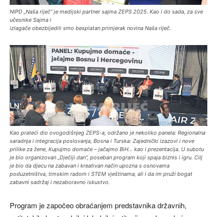
NIPD „Naša riječ“ je medijski partner sajma ZEPS 2025. Kao i do sada, za sve
učesnike Sajma i
izlagače obezbijedili smo besplatan primjerak novina Naša riječ.
Kao prateći dio ovogodišnjeg ZEPS-a, održano je nekoliko panela: Regionalna
saradnja i integracija poslovanja, Bosna i Turska: Zajednički izazovi i nove
prilike za žene, Kupujmo domaće – jačajmo BiH… kao i prezentacija. U subotu
je bio organizovan „Dječiji dan“, poseban program koji spaja biznis i igru. Cilj
je bio da djecu na zabavan i kreativan način upozna s osnovama
poduzetništva, timskim radom i STEM vještinama, ali i da im pruži bogat
zabavni sadržaj i nezaboravno iskustvo.
Program je započeo obraćanjem predstavnika državnih,