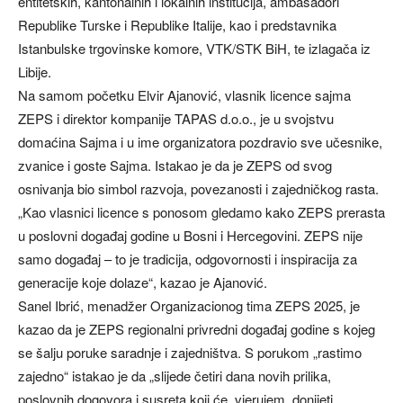
entitetskih, kantonalnih i lokalnih institucija, ambasadori
Republike Turske i Republike Italije, kao i predstavnika
Istanbulske trgovinske komore, VTK/STK BiH, te izlagača iz
Libije.
Na samom početku Elvir Ajanović, vlasnik licence sajma
ZEPS i direktor kompanije TAPAS d.o.o., je u svojstvu
domaćina Sajma i u ime organizatora pozdravio sve učesnike,
zvanice i goste Sajma. Istakao je da je ZEPS od svog
osnivanja bio simbol razvoja, povezanosti i zajedničkog rasta.
„Kao vlasnici licence s ponosom gledamo kako ZEPS prerasta
u poslovni događaj godine u Bosni i Hercegovini. ZEPS nije
samo događaj – to je tradicija, odgovornosti i inspiracija za
generacije koje dolaze“, kazao je Ajanović.
Sanel Ibrić, menadžer Organizacionog tima ZEPS 2025, je
kazao da je ZEPS regionalni privredni događaj godine s kojeg
se šalju poruke saradnje i zajedništva. S porukom „rastimo
zajedno“ istakao je da „slijede četiri dana novih prilika,
poslovnih dogovora i susreta koji će, vjerujem, donijeti