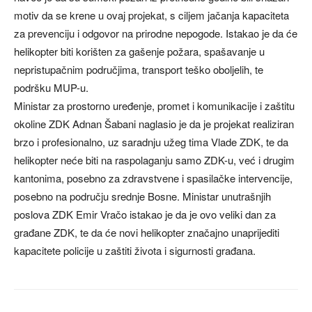
motiv da se krene u ovaj projekat, s ciljem jačanja kapaciteta
za prevenciju i odgovor na prirodne nepogode. Istakao je da će
helikopter biti korišten za gašenje požara, spašavanje u
nepristupačnim područjima, transport teško oboljelih, te
podršku MUP-u.
Ministar za prostorno uređenje, promet i komunikacije i zaštitu
okoline ZDK Adnan Šabani naglasio je da je projekat realiziran
brzo i profesionalno, uz saradnju užeg tima Vlade ZDK, te da
helikopter neće biti na raspolaganju samo ZDK-u, već i drugim
kantonima, posebno za zdravstvene i spasilačke intervencije,
posebno na području srednje Bosne. Ministar unutrašnjih
poslova ZDK Emir Vračo istakao je da je ovo veliki dan za
građane ZDK, te da će novi helikopter značajno unaprijediti
kapacitete policije u zaštiti života i sigurnosti građana.