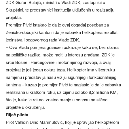
ZDK Goran Bulajić, ministri u Vladi ZDK, zastupnici u
Skupštini, te predstavnici institucija uključenih u realizaciju
projekta.
Premijer Pivić istakao je da je ovaj događaj poseban za
Zeničko-dobojski kanton i da je nabavka helikoptera rezultat
jedinstva i odgovornog rada Vlade ZDK.
– Ova Vlada pomjera granice i pokazuje kako se, bez obzira
na političke razlike, može raditi u interesu građana. ZDK je
srce Bosne i Hercegovine i motor njenog razvoja, a ovaj
projekat je još jedan dokaz toga. Helikopter ima višestruku
namjenu i predstavlja našu viziju sigurnijeg i funkcionalnijeg
kantona – kazao je premijer Pivić te naglasio je da je nabavka
realizirana u kratkom roku, uz cijenu od oko 8,2 miliona KM,
što je, kako je rekao, znatno manje u odnosu na slične
projekte u okruženju.
Riječ pilota
Pilot Vahidin Dino Mahmutović, koji je upravljao helikopterom