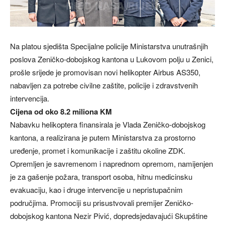
Na platou sjedišta Specijalne policije Ministarstva unutrašnjih
poslova Zeničko-dobojskog kantona u Lukovom polju u Zenici,
prošle srijede je promovisan novi helikopter Airbus AS350,
nabavljen za potrebe civilne zaštite, policije i zdravstvenih
intervencija.
Cijena od oko 8.2 miliona KM
Nabavku helikoptera finansirala je Vlada Zeničko-dobojskog
kantona, a realizirana je putem Ministarstva za prostorno
uređenje, promet i komunikacije i zaštitu okoline ZDK.
Opremljen je savremenom i naprednom opremom, namijenjen
je za gašenje požara, transport osoba, hitnu medicinsku
evakuaciju, kao i druge intervencije u nepristupačnim
područjima. Promociji su prisustvovali premijer Zeničko-
dobojskog kantona Nezir Pivić, dopredsjedavajući Skupštine