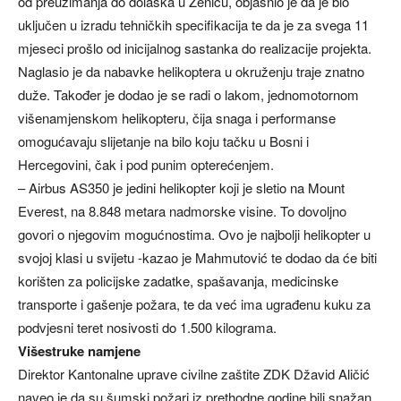
od preuzimanja do dolaska u Zenicu, objasnio je da je bio
uključen u izradu tehničkih specifikacija te da je za svega 11
mjeseci prošlo od inicijalnog sastanka do realizacije projekta.
Naglasio je da nabavke helikoptera u okruženju traje znatno
duže. Također je dodao je se radi o lakom, jednomotornom
višenamjenskom helikopteru, čija snaga i performanse
omogućavaju slijetanje na bilo koju tačku u Bosni i
Hercegovini, čak i pod punim opterećenjem.
– Airbus AS350 je jedini helikopter koji je sletio na Mount
Everest, na 8.848 metara nadmorske visine. To dovoljno
govori o njegovim mogućnostima. Ovo je najbolji helikopter u
svojoj klasi u svijetu -kazao je Mahmutović te dodao da će biti
korišten za policijske zadatke, spašavanja, medicinske
transporte i gašenje požara, te da već ima ugrađenu kuku za
podvjesni teret nosivosti do 1.500 kilograma.
Višestruke namjene
Direktor Kantonalne uprave civilne zaštite ZDK Džavid Aličić
naveo je da su šumski požari iz prethodne godine bili snažan