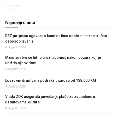
Najnoviji članci
REZ potpisao ugovore s kandidatima odabranim za stručno
osposobljavanje
4. Augusta 2026.
Ministarstvo će hitno pružiti pomoć nakon požara koji je
uništio njihov dom
4. Augusta 2026.
Lovačkim društvima podrška u iznosu od 138.000 KM
4. Augusta 2026.
Vlada ZDK osigurala povećanje plaće za zaposlene u
ustanovama kulture
4. Augusta 2026.