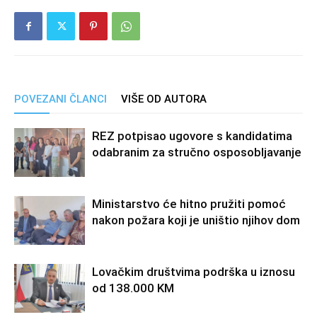
POVEZANI ČLANCI
VIŠE OD AUTORA
REZ potpisao ugovore s kandidatima
odabranim za stručno osposobljavanje
Ministarstvo će hitno pružiti pomoć
nakon požara koji je uništio njihov dom
Lovačkim društvima podrška u iznosu
od 138.000 KM