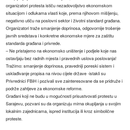
organizatori protesta ističu nezadovoljstvo ekonomskom
situacijom i odlukama vlasti koje, prema njihovom mišljenju,
negativno utiču na poslovni sektor i životni standard građana.
Organizatori traže smanjenje doprinosa, odgovornije trošenje
javnih sredstava i konkretne ekonomske mjere za zaštitu
standarda građana i privrede.
– Ne pristajemo na ekonomsko uništenje i podjele koje nas
ostavljaju bez radnih mjesta i pravednih uslova poslovanja!
Tražimo: smanjenje doprinosa, pravedniji poreski sistem i
usklađivanje propisa na nivou cijele države -istakli su
Privrednici FBiH i pozivali sve zainteresovane da se pridruže i
podrže zahtjeve za ekonomske reforme.
Građani koji ne budu u mogućnosti prisustvovati protestu u
Sarajevu, pozvani su da organizuju mirna okupljanja u svojim
lokalnim zajednicama, ispred institucija ili kroz simbolične
proteste.