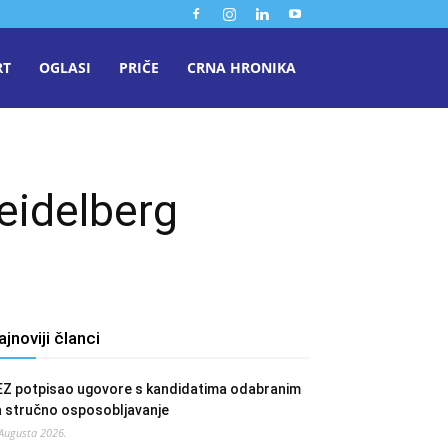
RT
OGLASI
PRIČE
CRNA HRONIKA
Heidelberg
ajnoviji članci
EZ potpisao ugovore s kandidatima odabranim
a stručno osposobljavanje
 Augusta 2026.