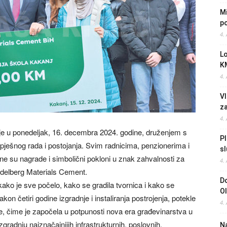
Mi
po
4.
L
K
4.
Vl
z
4.
je u ponedeljak, 16. decembra 2024. godine, druženjem s
Pl
spješnog rada i postojanja. Svim radnicima, penzionerima i
sl
ne su nagrade i simbolični pokloni u znak zahvalnosti za
4.
eidelberg Materials Cement.
Do
e kako je sve počelo, kako se gradila tvornica i kako se
O
on četiri godine izgradnje i instaliranja postrojenja, potekle
4.
e, čime je započela u potpunosti nova era građevinarstva u
zgradnju najznačajnijih infrastrukturnih, poslovnih,
Na