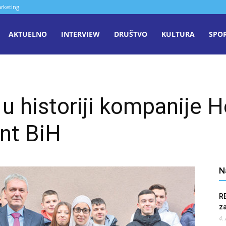
rketing
aša
AKTUELNO
INTERVIEW
DRUŠTVO
KULTURA
SPO
iječ
 u historiji kompanije 
enica
nt BiH
N
R
z
4.