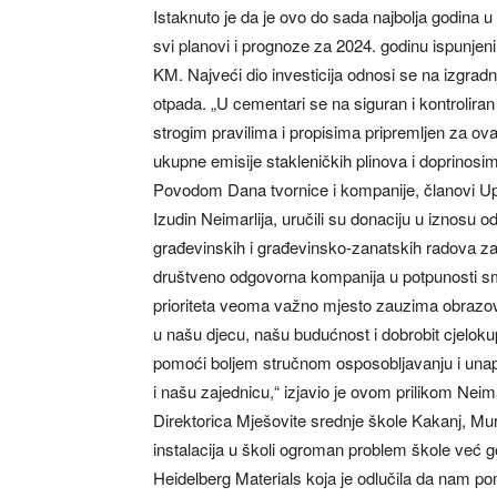
Istaknuto je da je ovo do sada najbolja godina 
svi planovi i prognoze za 2024. godinu ispunjeni
KM. Najveći dio investicija odnosi se na izgradn
otpada. „U cementari se na siguran i kontroliran
strogim pravilima i propisima pripremljen za ov
ukupne emisije stakleničkih plinova i doprinosim
Povodom Dana tvornice i kompanije, članovi Up
Izudin Neimarlija, uručili su donaciju u iznosu 
građevinskih i građevinsko-zanatskih radova za 
društveno odgovorna kompanija u potpunosti smo
prioriteta veoma važno mjesto zauzima obrazo
u našu djecu, našu budućnost i dobrobit cjel
pomoći boljem stručnom osposobljavanju i unapređ
i našu zajednicu,“ izjavio je ovom prilikom Neima
Direktorica Mješovite srednje škole Kakanj, Mur
instalacija u školi ogroman problem škole već
Heidelberg Materials koja je odlučila da nam p