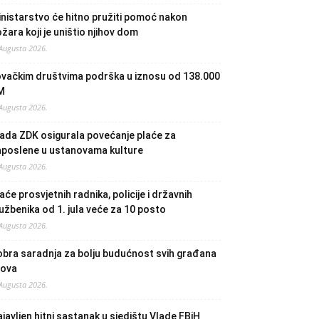
nistarstvo će hitno pružiti pomoć nakon
žara koji je uništio njihov dom
 Augusta 2026.
ovačkim društvima podrška u iznosu od 138.000
M
 Augusta 2026.
ada ZDK osigurala povećanje plaće za
aposlene u ustanovama kulture
 Augusta 2026.
aće prosvjetnih radnika, policije i državnih
užbenika od 1. jula veće za 10 posto
 Augusta 2026.
bra saradnja za bolju budućnost svih građana
lova
 Augusta 2026.
javljen hitni sastanak u sjedištu Vlade FBiH