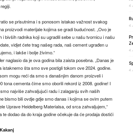
egiji.
4.
Ru
obratio se prisutnima i s ponosom istakao važnost svakog
4.
a proizvodi materijale kojima se gradi budućnost. „Ovo je
h i bivših radnika koji su ugradili sebe u našu tvornicu i našu
Pr
Z
ledate, vidjet ćete trag našeg rada, naš cement ugrađen u
4.
mo, i lakše i bolje živimo.“
đer naglasio da je ova godina bila zaista posebna. „Danas je
S
da istaknemo šta smo sve postigli tokom ove 2024. godine.
4.
om mogu reći da smo s današnjim danom proizveli i
0 tona cementa čime smo oborili rekord iz 2008. godine! I
i smo najviše zahvaljujući radu i zalaganju svih naših
 ne bismo bili ovdje gdje smo danas i kojima se ovim putem
ijele Uprave Heidelberg Materialsa, od srca zahvaljujem,“
a te dodao da do kraja godine očekuje da će prodaja dostići
 Kakanj