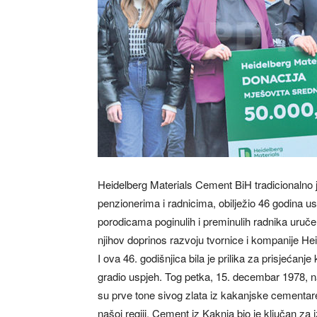
Heidelberg Materials Cement BiH tradicionalno 
penzionerima i radnicima, obilježio 46 godina u
porodicama poginulih i preminulih radnika uruče
njihov doprinos razvoju tvornice i kompanije H
I ova 46. godišnjica bila je prilika za prisjećanj
gradio uspjeh. Tog petka, 15. decembar 1978, nak
su prve tone sivog zlata iz kakanjske cementar
našoj regiji. Cement iz Kaknja bio je ključan za i