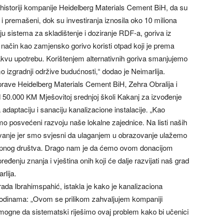
u historiji kompanije Heidelberg Materials Cement BiH, da su
 i premašeni, dok su investiranja iznosila oko 10 miliona
ju sistema za skladištenje i doziranje RDF-a, goriva iz
 način kao zamjensko gorivo koristi otpad koji je prema
akvu upotrebu. Korištenjem alternativnih goriva smanjujemo
o izgradnji održive budućnosti,“ dodao je Neimarlija.
rave Heidelberg Materials Cement BiH, Zehra Obralija i
od 50.000 KM Mješovitoj srednjoj školi Kakanj za izvođenje
adaptaciju i sanaciju kanalizacione instalacije. „Kao
 posvećeni razvoju naše lokalne zajednice. Na listi naših
vanje jer smo svjesni da ulaganjem u obrazovanje ulažemo
okupnog društva. Drago nam je da ćemo ovom donacijom
enju znanja i vještina onih koji će dalje razvijati naš grad
rlija.
ada Ibrahimspahić, istakla je kako je kanalizaciona
 godinama: „Ovom se prilikom zahvaljujem kompaniji
omogne da sistematski riješimo ovaj problem kako bi učenici