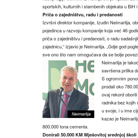
sportskih, kulturnih i stambenih objekata u BiH i r
Priča o zajedništvu, radu i predanosti
Izvršni direktor kompanije, Izudin Neimarlija, 
pojedinca u razvoju kompanije koja već 46 godin
priča o zajedništvu i predanosti, o radu sadašnji
zajednicu,“ izjavio je Neimarlija. „Gdje god pog
sve ono što nam omogućava da se bolje povezuje
Neimarlija je tako
savršena prilika 
S ogromnim ponos
prodali oko 780.00
ovaj rekord oboril
radnika bez kojih
u svoje, i u ime c
kazao je Neimarlij
800.000 tona cementa.
Donirali 50.000 KM Mješovitoj srednjoj školi