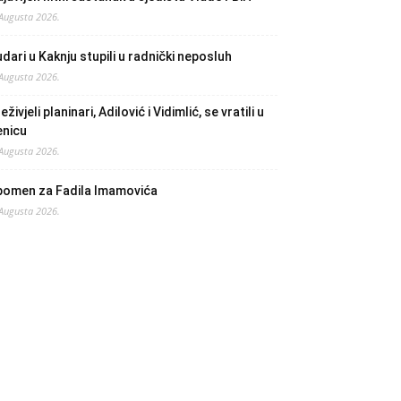
 Augusta 2026.
dari u Kaknju stupili u radnički neposluh
 Augusta 2026.
eživjeli planinari, Adilović i Vidimlić, se vratili u
enicu
 Augusta 2026.
pomen za Fadila Imamovića
 Augusta 2026.