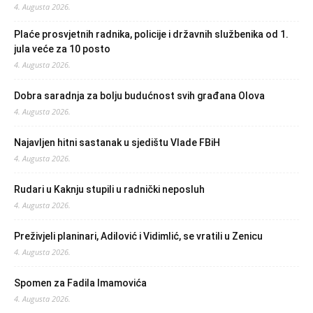
4. Augusta 2026.
Plaće prosvjetnih radnika, policije i državnih službenika od 1.
jula veće za 10 posto
4. Augusta 2026.
Dobra saradnja za bolju budućnost svih građana Olova
4. Augusta 2026.
Najavljen hitni sastanak u sjedištu Vlade FBiH
4. Augusta 2026.
Rudari u Kaknju stupili u radnički neposluh
4. Augusta 2026.
Preživjeli planinari, Adilović i Vidimlić, se vratili u Zenicu
4. Augusta 2026.
Spomen za Fadila Imamovića
4. Augusta 2026.