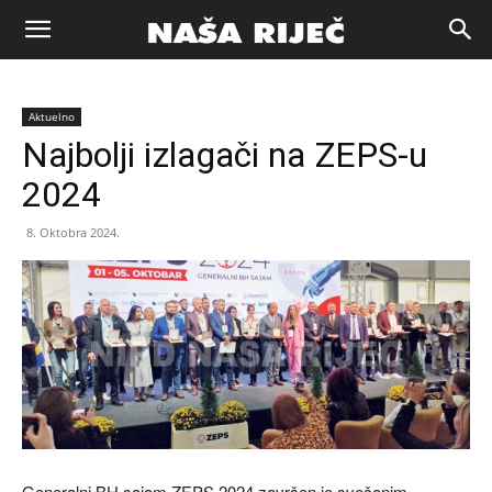
Naša
Aktuelno
riječ
Najbolji izlagači na ZEPS-u
2024
Zenica
8. Oktobra 2024.
Generalni BH sajam ZEPS 2024 završen je svečanim