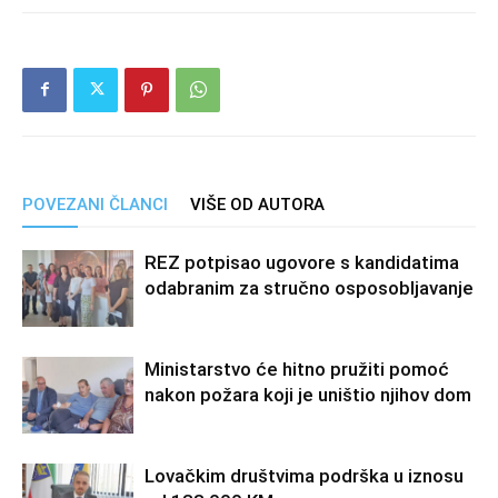
POVEZANI ČLANCI
VIŠE OD AUTORA
REZ potpisao ugovore s kandidatima
odabranim za stručno osposobljavanje
Ministarstvo će hitno pružiti pomoć
nakon požara koji je uništio njihov dom
Lovačkim društvima podrška u iznosu