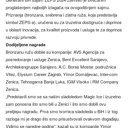
proglašenjem najboljih izlagača na ovogodišnjem sajmu.
Priznanja (bronzana, srebrena i zlatna ruža, koja predstavlja
simbol ZEPS-a), uručena su za izuzetna dostignuća i doprinos
u oblasti inovacija, za kvalitet proizvoda i usluga te za doprinos
razvoju privrede.
Dodijeljene nagrade
Bronzanu ružu dobile su kompanije: AVS Agencija za
posredovanje i usluge Zenica, Bent Excellent Sarajevo,
Architekengruppe Sarajevo, A.C. Boras Mostar. podružnica
Vitez, Elysium Career Zagreb, Yimor Domaljevac, Inter-com
Zenica, Tehnogama Banja Luka, IGM Visoko i RM Company
Zenica.
„Predstavili smo se sa našim sladoledom Magic Ice i izuzetno
sam ponosna što smo bili u Zenici i što smo dobili ovu
prelijepu nagradu. Prva smo tvornica sladoleda u BiH i iz tog
razloga mi je drago što smo prisustvovali ovakvom događaju.
Vidimo se naredne godine“, kazali su iz kompanije Yimor