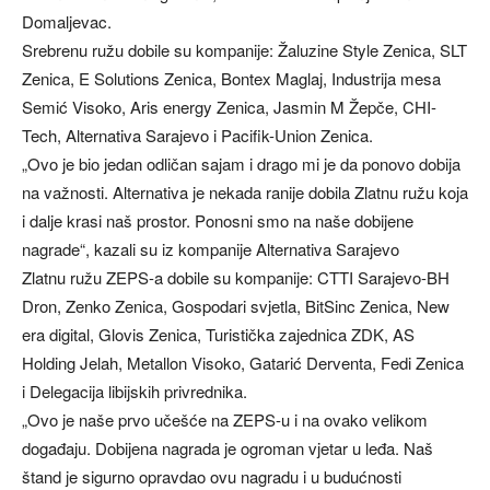
Domaljevac.
Srebrenu ružu dobile su kompanije: Žaluzine Style Zenica, SLT
Zenica, E Solutions Zenica, Bontex Maglaj, Industrija mesa
Semić Visoko, Aris energy Zenica, Jasmin M Žepče, CHI-
Tech, Alternativa Sarajevo i Pacifik-Union Zenica.
„Ovo je bio jedan odličan sajam i drago mi je da ponovo dobija
na važnosti. Alternativa je nekada ranije dobila Zlatnu ružu koja
i dalje krasi naš prostor. Ponosni smo na naše dobijene
nagrade“, kazali su iz kompanije Alternativa Sarajevo
Zlatnu ružu ZEPS-a dobile su kompanije: CTTI Sarajevo-BH
Dron, Zenko Zenica, Gospodari svjetla, BitSinc Zenica, New
era digital, Glovis Zenica, Turistička zajednica ZDK, AS
Holding Jelah, Metallon Visoko, Gatarić Derventa, Fedi Zenica
i Delegacija libijskih privrednika.
„Ovo je naše prvo učešće na ZEPS-u i na ovako velikom
događaju. Dobijena nagrada je ogroman vjetar u leđa. Naš
štand je sigurno opravdao ovu nagradu i u budućnosti