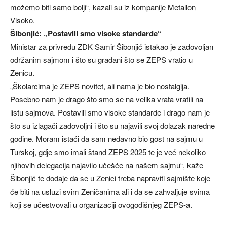
možemo biti samo bolji“, kazali su iz kompanije Metallon
Visoko.
Šibonjić: „Postavili smo visoke standarde“
Ministar za privredu ZDK Samir Šibonjić istakao je zadovoljan
održanim sajmom i što su građani što se ZEPS vratio u
Zenicu.
„Školarcima je ZEPS novitet, ali nama je bio nostalgija.
Posebno nam je drago što smo se na velika vrata vratili na
listu sajmova. Postavili smo visoke standarde i drago nam je
što su izlagači zadovoljni i što su najavili svoj dolazak naredne
godine. Moram istaći da sam nedavno bio gost na sajmu u
Turskoj, gdje smo imali štand ZEPS 2025 te je već nekoliko
njihovih delegacija najavilo učešće na našem sajmu“, kaže
Šibonjić te dodaje da se u Zenici treba napraviti sajmište koje
će biti na usluzi svim Zeničanima ali i da se zahvaljuje svima
koji se učestvovali u organizaciji ovogodišnjeg ZEPS-a.