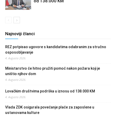
od 138.000 KM
Najnoviji članci
REZ potpisao ugovore s kandidatima odabranim za stručno
osposobljavanje
4. Augusta 2026.
Ministarstvo će hitno pružiti pomoć nakon požara koji je
uništio njihov dom
4. Augusta 2026.
Lovačkim društvima podrška u iznosu od 138.000 KM
4. Augusta 2026.
Vlada ZDK osigurala povećanje plaće za zaposlene u
ustanovama kulture