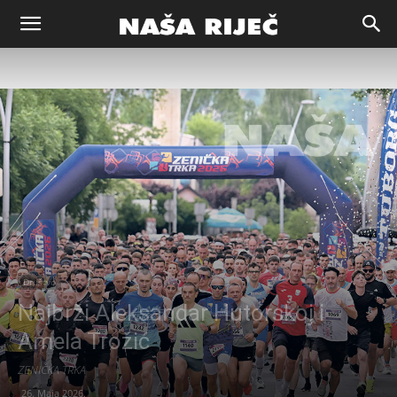
Naša
riječ
Zenica
Društvo
Najbrži Aleksandar Hutorskoj i
Amela Trožić
ZENIČKA TRKA
26. Maja 2026.