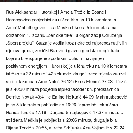
Rus Aleksandar Hutorskoj i Amela Trožić iz Bosne i
Hercegovine pobjednici su ulične trke na 10 kilometara, a
Amor Mahutbegović i Lea Meškin trke na 5 kilometara na
održanom 1. izdanju „Zeničke trke“, u organizaciji Udruženja
„Sport projekt“. Staza je vodila kroz neke od najprepoznatljivijih
dijelova grada, zenički Bulevar i glavnu gradsku magistralu,
koje su bile ispunjene sportskim duhom, navijanjem i
pozitivnom energijom. Hutorskoj je uličnu trku na 10 kilometara
istrčao za 32 minute i 42 sekunde, drugo i treće mjesto zauzeli
su bh. takmičari Amir Nakić 36:12 i Enes Efendić 37:03. Trožić
je s 40:30 minuta pobjedila ispred također bh. predstavnica
Đemke Novak 43:41 te Emine Hojkurić 44:09. Mahmutbegović
je na 5 kilometara pobijedio sa 16:26, ispred bh. takmičara
Harisa Turšića 17:16 i Darjana Smajlbegović 17:37 minuta. U
trci žena Meškin je pobijedila s 20:06 minuta, druga je bila
Dijana Terzić s 20:55, a treća Srbijanka Ana Vojinović s 22:24.