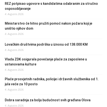
REZ potpisao ugovore s kandidatima odabranim za stručno
osposobljavanje
4. Augusta 2026.
Ministarstvo će hitno pružiti pomoć nakon požara koji je
uništio njihov dom
4. Augusta 2026.
Lovačkim društvima podrška u iznosu od 138.000 KM
4. Augusta 2026.
Vlada ZDK osigurala povećanje plaće za zaposlene u
ustanovama kulture
4. Augusta 2026.
Plaće prosvjetnih radnika, policije i državnih službenika od 1.
jula veće za 10 posto
4. Augusta 2026.
Dobra saradnja za bolju budućnost svih građana Olova
4. Augusta 2026.