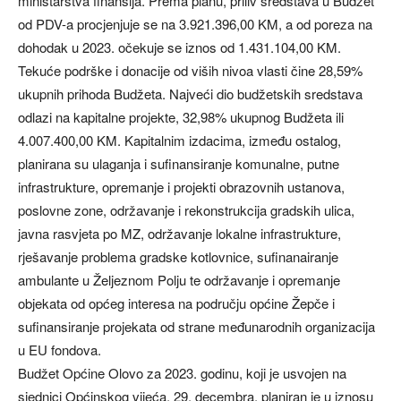
ministarstva finansija. Prema planu, priliv sredstava u Budžet
od PDV-a procjenjuje se na 3.921.396,00 KM, a od poreza na
dohodak u 2023. očekuje se iznos od 1.431.104,00 KM.
Tekuće podrške i donacije od viših nivoa vlasti čine 28,59%
ukupnih prihoda Budžeta. Najveći dio budžetskih sredstava
odlazi na kapitalne projekte, 32,98% ukupnog Budžeta ili
4.007.400,00 KM. Kapitalnim izdacima, između ostalog,
planirana su ulaganja i sufinansiranje komunalne, putne
infrastrukture, opremanje i projekti obrazovnih ustanova,
poslovne zone, održavanje i rekonstrukcija gradskih ulica,
javna rasvjeta po MZ, održavanje lokalne infrastrukture,
rješavanje problema gradske kotlovnice, sufinanairanje
ambulante u Željeznom Polju te održavanje i opremanje
objekata od općeg interesa na području općine Žepče i
sufinansiranje projekata od strane međunarodnih organizacija
u EU fondova.
Budžet Općine Olovo za 2023. godinu, koji je usvojen na
sjednici Općinskog vijeća, 29. decembra, planiran je u iznosu