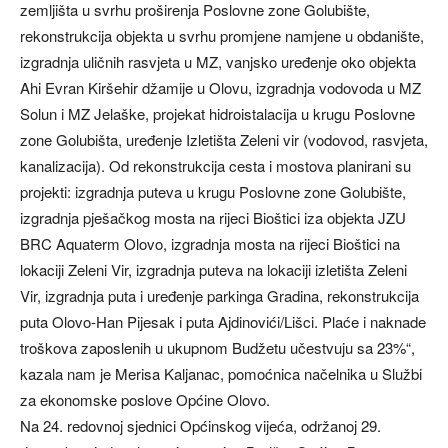
zemljišta u svrhu proširenja Poslovne zone Golubište,
rekonstrukcija objekta u svrhu promjene namjene u obdanište,
izgradnja uličnih rasvjeta u MZ, vanjsko uređenje oko objekta
Ahi Evran Kiršehir džamije u Olovu, izgradnja vodovoda u MZ
Solun i MZ Jelaške, projekat hidroistalacija u krugu Poslovne
zone Golubišta, uređenje Izletišta Zeleni vir (vodovod, rasvjeta,
kanalizacija). Od rekonstrukcija cesta i mostova planirani su
projekti: izgradnja puteva u krugu Poslovne zone Golubište,
izgradnja pješačkog mosta na rijeci Bioštici iza objekta JZU
BRC Aquaterm Olovo, izgradnja mosta na rijeci Bioštici na
lokaciji Zeleni Vir, izgradnja puteva na lokaciji izletišta Zeleni
Vir, izgradnja puta i uređenje parkinga Gradina, rekonstrukcija
puta Olovo-Han Pijesak i puta Ajdinovići/Lišci. Plaće i naknade
troškova zaposlenih u ukupnom Budžetu učestvuju sa 23%“,
kazala nam je Merisa Kaljanac, pomoćnica načelnika u Službi
za ekonomske poslove Općine Olovo.
Na 24. redovnoj sjednici Općinskog vijeća, održanoj 29.