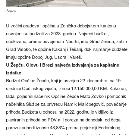
Žepče
U većini gradova i općina u Zeničko-dobojskom kantonu
usvojeni su budžeti za 2023. godinu. Najveći budžet,
očekivano, prema usvojenom Nacrtu, ima Grad Zenica, zatim
Grad Visoko, te općine Kakanj i Tešanj, dok najmanje budžete
imaju općine Doboj Jug, Usora i Vareš.
U Žepču, Olovu i Brezi najveća izdvajanja za kapitalne
izdatke
Budžet Općine Žepče, koji je usvojen 22. decembra, na 19.
sjednici Općinskog vijeća, iznosi 12.150.000,00 KM. Kako su,
tada, pojasnili načelnik Općine Žepče Mato Zovko i pomoćnik
načelnika Službe za privredu Namik Malićbegović, povećanje
prihoda Budžeta u odnosu na 2022. godinu je vidljivo iz
planiranih prihoda od PDV-a, i poreza na dohodak, od čega
porezni prihodi iznose 48,88% prema projekciji Federalnog