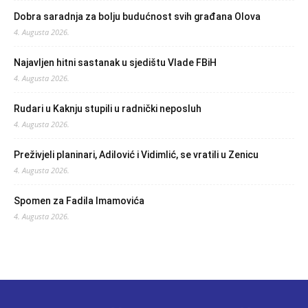
Dobra saradnja za bolju budućnost svih građana Olova
4. Augusta 2026.
Najavljen hitni sastanak u sjedištu Vlade FBiH
4. Augusta 2026.
Rudari u Kaknju stupili u radnički neposluh
4. Augusta 2026.
Preživjeli planinari, Adilović i Vidimlić, se vratili u Zenicu
4. Augusta 2026.
Spomen za Fadila Imamovića
4. Augusta 2026.