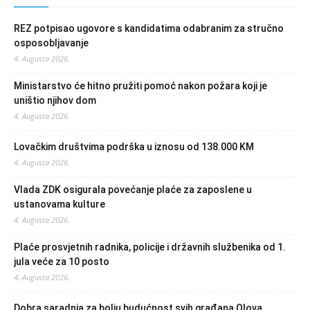
REZ potpisao ugovore s kandidatima odabranim za stručno
osposobljavanje
4. Augusta 2026.
Ministarstvo će hitno pružiti pomoć nakon požara koji je
uništio njihov dom
4. Augusta 2026.
Lovačkim društvima podrška u iznosu od 138.000 KM
4. Augusta 2026.
Vlada ZDK osigurala povećanje plaće za zaposlene u
ustanovama kulture
4. Augusta 2026.
Plaće prosvjetnih radnika, policije i državnih službenika od 1.
jula veće za 10 posto
4. Augusta 2026.
Dobra saradnja za bolju budućnost svih građana Olova