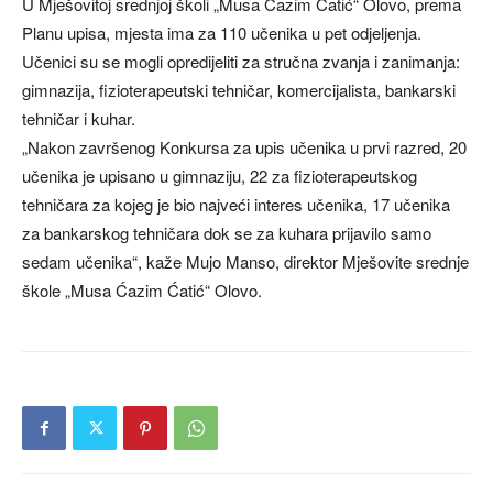
U Mješovitoj srednjoj školi „Musa Ćazim Ćatić“ Olovo, prema
Planu upisa, mjesta ima za 110 učenika u pet odjeljenja.
Učenici su se mogli opredijeliti za stručna zvanja i zanimanja:
gimnazija, fizioterapeutski tehničar, komercijalista, bankarski
tehničar i kuhar.
„Nakon završenog Konkursa za upis učenika u prvi razred, 20
učenika je upisano u gimnaziju, 22 za fizioterapeutskog
tehničara za kojeg je bio najveći interes učenika, 17 učenika
za bankarskog tehničara dok se za kuhara prijavilo samo
sedam učenika“, kaže Mujo Manso, direktor Mješovite srednje
škole „Musa Ćazim Ćatić“ Olovo.