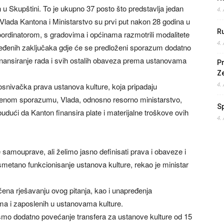
u Skupštini. To je ukupno 37 posto što predstavlja jedan
4.
lada Kantona i Ministarstvo su prvi put nakon 28 godina u
Ru
oordinatorom, s gradovima i općinama razmotrili modalitete
4.
ređenih zaključaka gdje će se predloženi sporazum dodatno
a finansiranje rada i svih ostalih obaveza prema ustanovama
Pr
Z
4.
snivačka prava ustanova kulture, koja pripadaju
ženom sporazumu, Vlada, odnosno resorno ministarstvo,
S
dući da Kanton finansira plate i materijalne troškove ovih
4.
samouprave, ali želimo jasno definisati prava i obaveze i
esmetano funkcionisanje ustanova kulture, rekao je ministar
ćena rješavanju ovog pitanja, kao i unapređenja
ima i zaposlenih u ustanovama kulture.
smo dodatno povećanje transfera za ustanove kulture od 15