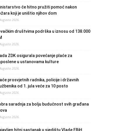
nistarstvo će hitno pružiti pomoć nakon
žara koji je uništio njihov dom
 Augusta 2026.
ovačkim društvima podrška u iznosu od 138.000
M
 Augusta 2026.
ada ZDK osigurala povećanje plaće za
aposlene u ustanovama kulture
 Augusta 2026.
aće prosvjetnih radnika, policije i državnih
užbenika od 1. jula veće za 10 posto
 Augusta 2026.
bra saradnja za bolju budućnost svih građana
lova
 Augusta 2026.
javljen hitni sastanak u sjedištu Vlade FBiH