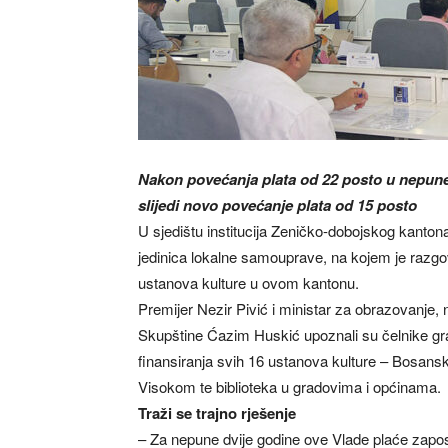
Nakon povećanja plata od 22 posto u nepune
slijedi novo povećanje plata od 15 posto
U sjedištu institucija Zeničko-dobojskog kanton
jedinica lokalne samouprave, na kojem je razgov
ustanova kulture u ovom kantonu.
Premijer Nezir Pivić i ministar za obrazovanje, 
Skupštine Ćazim Huskić upoznali su čelnike gra
finansiranja svih 16 ustanova kulture – Bosans
Visokom te biblioteka u gradovima i općinama.
Traži se trajno rješenje
– Za nepune dvije godine ove Vlade plaće zap