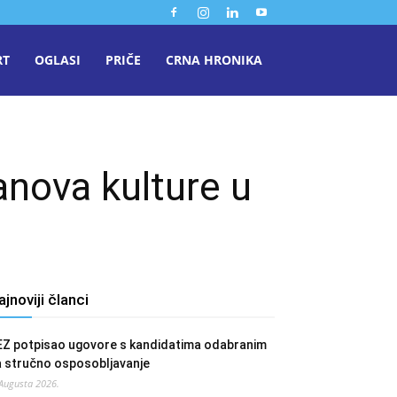
RT
OGLASI
PRIČE
CRNA HRONIKA
anova kulture u
ajnoviji članci
EZ potpisao ugovore s kandidatima odabranim
a stručno osposobljavanje
 Augusta 2026.