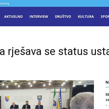
rketing
aša
AKTUELNO
INTERVIEW
DRUŠTVO
KULTURA
SPO
iječ
 rješava se status ust
enica
N
R
z
4.