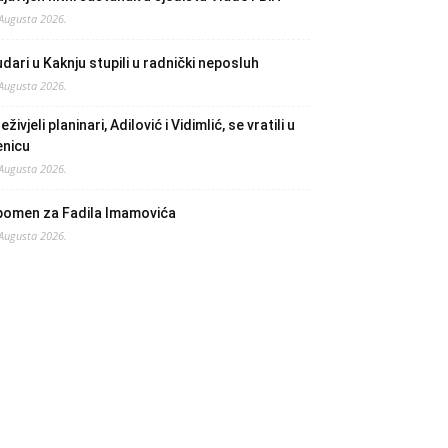
 Augusta 2026.
dari u Kaknju stupili u radnički neposluh
 Augusta 2026.
eživjeli planinari, Adilović i Vidimlić, se vratili u
enicu
 Augusta 2026.
pomen za Fadila Imamovića
 Augusta 2026.