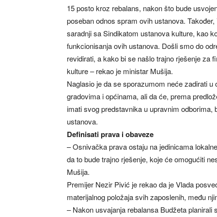
15 posto kroz rebalans, nakon što bude usvojen 
poseban odnos spram ovih ustanova. Također, V
saradnji sa Sindikatom ustanova kulture, kao k
funkcionisanja ovih ustanova. Došli smo do od
revidirati, a kako bi se našlo trajno rješenje z
kulture – rekao je ministar Mušija.
Naglasio je da se sporazumom neće zadirati u o
gradovima i općinama, ali da će, prema predlo
imati svog predstavnika u upravnim odborima, bu
ustanova.
Definisati prava i obaveze
– Osnivačka prava ostaju na jedinicama lokalne 
da to bude trajno rješenje, koje će omogućiti n
Mušija.
Premijer Nezir Pivić je rekao da je Vlada posve
materijalnog položaja svih zaposlenih, među nj
– Nakon usvajanja rebalansa Budžeta planirali 