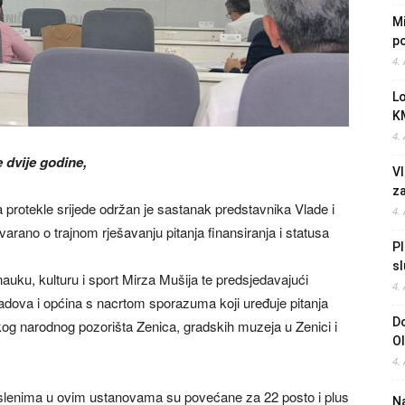
Mi
po
4.
L
K
4.
 dvije godine,
Vl
z
a protekle srijede održan je sastanak predstavnika Vlade i
4.
arano o trajnom rješavanju pitanja finansiranja i statusa
Pl
sl
nauku, kulturu i sport Mirza Mušija te predsjedavajući
4.
dova i općina s nacrtom sporazuma koji uređuje pitanja
Do
kog narodnog pozorišta Zenica, gradskih muzeja u Zenici i
O
4.
oslenima u ovim ustanovama su povećane za 22 posto i plus
Na