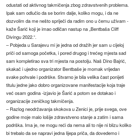
odustati od aktivnog takmičenja zbog zdravstvenih problema.
Ipak sam odlučio da se borim dalje, koliko mogu, i da ne
dozvolim da me nešto spriječi da radim ono u čemu uživam -
kaže Šarić koji je imao odličan nastup na „Bentbaša Cliff
Divingu 2022.“.
– Pobjeda u Sarajevu mi je jedna od dražih jer sam u cijeloj
priči od samoga početka, i pored drugog i trećeg mjesta sad
sam kompletirao sva tri mjesta na postolju. Naš Dino Bajrić,
skakač i ujedno organizator Bentbaše je momak vrijedan
svake pohvale i podrške. Stvarno je bila velika čast ponijeti
titulu jedne jako dobro organizovane manifestacije koja traje
već osam godina -izjavio je Šarić a potom se dotakao i
organizacije zeničkog takmičenja.
– Razlog neodržavanja skokova u Zenici je, prije svega, ove
godine moje malo lošije zdravstveno stanje a zatim i sama
podrška. Ima je, ne mogu reći da nema ali to nije ni blizu koliko
bi trebalo da se napravi jedna lijepa priča, da dovedemo i