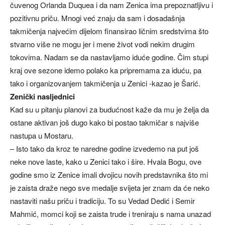
čuvenog Orlanda Duquea i da nam Zenica ima prepoznatljivu i
pozitivnu priču. Mnogi već znaju da sam i dosadašnja
takmičenja najvećim dijelom finansirao ličnim sredstvima što
stvarno više ne mogu jer i mene život vodi nekim drugim
tokovima. Nadam se da nastavljamo iduće godine. Čim stupi
kraj ove sezone idemo polako ka pripremama za iduću, pa
tako i organizovanjem takmičenja u Zenici -kazao je Šarić.
Zenički nasljednici
Kad su u pitanju planovi za budućnost kaže da mu je želja da
ostane aktivan još dugo kako bi postao takmičar s najviše
nastupa u Mostaru.
– Isto tako da kroz te naredne godine izvedemo na put još
neke nove laste, kako u Zenici tako i šire. Hvala Bogu, ove
godine smo iz Zenice imali dvojicu novih predstavnika što mi
je zaista draže nego sve medalje svijeta jer znam da će neko
nastaviti našu priču i tradiciju. To su Vedad Dedić i Semir
Mahmić, momci koji se zaista trude i treniraju s nama unazad