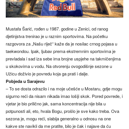
Mustafa Šarić, rođen u 1987. godine u Zenici, od ranog
djetinjstva trenirao je u raznim sportovima. Na početku
razgovora za „Našu riječ“ kaže da je nosilac crnog pojasa u
taekwondou. Ipak, ljubav prema ekstremnim sportovima je
prevladala i sad iza sebe ima brojne uspjehe na takmičenjima
u skokovima u vodu. Na otvorenju ovogodišnje sezone u
Užicu doživio je povredu koja ga prati i dalje.
Pobjeda u Sarajevu
– To se dosta odrazilo i na moje učešće u Mostaru, gdje mogu
sigurno reći da nisam nikada imao lošiji skok. Pored povrede, i
vjetar je bio prilično jak, sama koncentracija nije bila u
potpunosti ali, eto, hvala Bogu, prošlo je sve kako treba. Ova
sezona je, mogu reći, slabija generalno u odnosu na one
kakve ste navikli da me pratite, bilo je čak i najave da ću