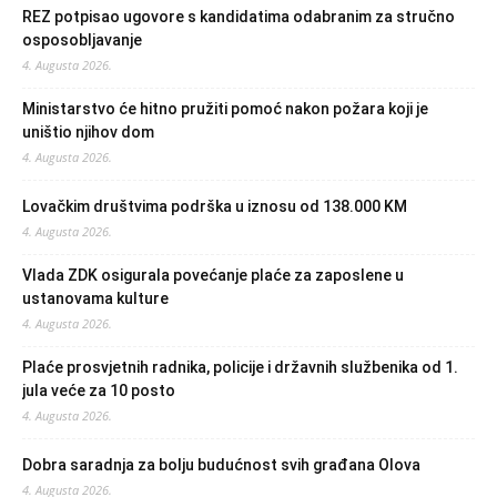
REZ potpisao ugovore s kandidatima odabranim za stručno
osposobljavanje
4. Augusta 2026.
Ministarstvo će hitno pružiti pomoć nakon požara koji je
uništio njihov dom
4. Augusta 2026.
Lovačkim društvima podrška u iznosu od 138.000 KM
4. Augusta 2026.
Vlada ZDK osigurala povećanje plaće za zaposlene u
ustanovama kulture
4. Augusta 2026.
Plaće prosvjetnih radnika, policije i državnih službenika od 1.
jula veće za 10 posto
4. Augusta 2026.
Dobra saradnja za bolju budućnost svih građana Olova
4. Augusta 2026.