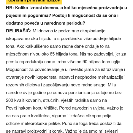
NR: Koliko iznosi dnevna, a koliko mjesečna proizvodnja u
pojedinim pogonima? Postoji li mogućnost da se ona i
dodatno poveća u narednom periodu?
DELIBAŠIĆ:
Mi dnevno iz podzemne eksploatacije
iskopavamo oko hiljadu, a s površinske više od dvije hiljade
tona. Ako kalkulišemo samo radne dane onda je to na
mjesečnom nivou oko 65 hiljada tona. Nismo zadovoljni, jer za
prostu reprodukciju nama treba više od 90 hiljada tona uglja.
Mogućnost za povećavanje je u investicijama za istraživanje i
otvaranje novih kapaciteta, nabavci neophodne mehanizacije i
rezervnih dijelova i zapošljavanju nove radne snage. Mi u
naredne dvije godine po osnovu penzionisanja ostajemo bez
200 kvalifikovanih, stručnih, vještih radnika samo na
Površinskom kopu Vrtlište. Pored navedenih uvjeta, važno je
da nas prate kvalitetna, sigurna i izdašna otkopna polja,
odlične meteorološke prilike. Puno se toga treba posložiti da
se napravi proizvodni iskorak. Važno je da smo mi svjesni