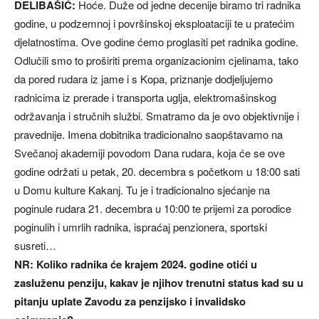
DELIBAŠIĆ:
Hoće. Duže od jedne decenije biramo tri radnika
godine, u podzemnoj i površinskoj eksploataciji te u pratećim
djelatnostima. Ove godine ćemo proglasiti pet radnika godine.
Odlučili smo to proširiti prema organizacionim cjelinama, tako
da pored rudara iz jame i s Kopa, priznanje dodjeljujemo
radnicima iz prerade i transporta uglja, elektromašinskog
održavanja i stručnih službi. Smatramo da je ovo objektivnije i
pravednije. Imena dobitnika tradicionalno saopštavamo na
Svečanoj akademiji povodom Dana rudara, koja će se ove
godine održati u petak, 20. decembra s početkom u 18:00 sati
u Domu kulture Kakanj. Tu je i tradicionalno sjećanje na
poginule rudara 21. decembra u 10:00 te prijemi za porodice
poginulih i umrlih radnika, ispraćaj penzionera, sportski
susreti…
NR: Koliko radnika će krajem 2024. godine otići u
zasluženu penziju, kakav je njihov trenutni status kad su u
pitanju uplate Zavodu za penzijsko i invalidsko