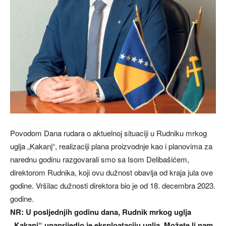
Povodom Dana rudara o aktuelnoj situaciji u Rudniku mrkog
uglja „Kakanj“, realizaciji plana proizvodnje kao i planovima za
narednu godinu razgovarali smo sa Isom Delibašićem,
direktorom Rudnika, koji ovu dužnost obavlja od kraja jula ove
godine. Vršilac dužnosti direktora bio je od 18. decembra 2023.
godine.
NR: U posljednjih godinu dana, Rudnik mrkog uglja
„Kakanj“ unaprijedio je eksploataciju uglja. Možete li nam