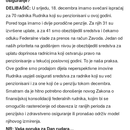
osiguranje?
DELIBAŠIĆ:
U srijedu, 18. decembra imamo svečani ispraćaj
za 70 radnika Rudnika koji su penzionisani u ovoj godini.
Pored toga imamo i dvije porodične penzije. Za njih 31 su
izvršene uplate, a za 41 smo obezbijedili sredstva i čekamo
odluku Federalne vlade za prenos na račun Zavoda. Jedan od
naših prioriteta na godišnjem nivou je obezbijediti sredstva za
uplatu doprinosa radnicima koji ostvaruju pravo na
penzionisanje u tekućoj poslovnoj godini. To je naša praksa.
Ove godine smo prodajom dijela neperspektivne imovine
Rudnika uspjeli osigurati sredstva za radnike koji su već
penzionisani i za one koji će u penziju tokom decembra.
Smatram da je hitno potrebno donošenje novog Zakona o
finansijskoj konsolidaciji federalnih rudnika, kojim bi se
omogućilo rasterećenje od obaveza iz ranijih perioda za
penzijsko i zdravstveno osiguranje ili pronašao održiv model
njihovog izmirenja.
NR: Vaša poruka za Dan rudara…