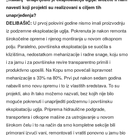
navesti koji projekti su realizovani s ciljem tih
unaprjeđenja?
DELIBAŠIĆ:
U prvoj polovini godine nismo imali proizvodnju
iz podzemne eksploatacije uglja. Pokrenuta je nakon remonta
širokočelne opreme i njenog montiranja u novom otkopnom
polju. Paralelno, površinska eksploatacija se suočila s
klizištima, nedostatkom mehanizacije i radne snage, koju smo
i za jamu i za površinske revire transparentno primili i
produktivno uposlili. Na Kopu smo povećali ispravnost
mehanizacije s 33% na 80%. Prvi put nakon sedam godina
nabavili smo novu opremu i to iz vlastitih sredstava. To su
projekti, ako ih tako možemo nazvati, bez kojih nije bilo
moguće pokrenuti i unaprijediti podzemnu i površinsku
eksploataciju uglja. Priprema hidraulične podgrade,
transportera i otkopne mašine za ustrojavanje u novom
širokom čelu i to na način da smo kompletne sekcije bili
primorani izvući vani, remontovati i vratiti ponovno u jamu bio