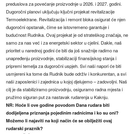
preduslova za povećanje proizvodnje u 2026. i 2027. godini.
Dugoročni planovi uključuju ključni projekat revitalizacije
Termoelektrane. Revitalizacija i remont bloka osigurat će njen
dugoročni opstanak, čime se istovremeno garantuje i
budućnost Rudnika. Ovaj projekat je od strateškog značaja, ne
samo za nas već i za energetski sektor u cjelini. Dakle, naš
prioritet u narednoj godini će biti da još snažnije radimo na
unapređenju proizvodnje, stabilizaciji finansijskog stanja i
pripremi temelja za dugoročni uspjeh. Svi naši napori će biti
usmjereni ka tome da Rudnik bude održiv i konkurentan, a svi
naši zaposlenici i zajednica u kojoj djelujemo – zadovoljni. Naš
cilj je da stabiliziramo proizvodnju, osiguramo radna mjesta i
pružimo siguran put za nastavak rudarenja u Kaknju.
NR: Hoće li ove godine povodom Dana rudara biti
dodijeljena priznanja pojedinim radnicima i ko su oni?
Možemo li najaviti na koji način će se obilježiti ovaj
rudarski praznik?