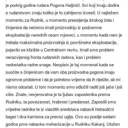
je podvig godine rudara Pogona Haljinići. Svi koji imaju dodira
s rudarstvom znaju koliko je to zahtjevno izvesti. U najtežem
momentu za Rudnik, u momentu preseljenja širokog čela i
činjenice da nećemo imati proizvodnju iz podzemne
eksploatacije narednih osam mjeseci, u momentu kada nam je
trebala maksimalna proizvodnja iz površinske eksploatacije,
pojavilo se klizište u Centralnom reviru. Imali smo problem
nerazvijenog fronta rudarskih radova, kao i problem
nedostatka radne snage. Neopisiv je taj momenat kada se
suočite s činjenicom da vam oba proizvodna pogona imaju
ogromne probleme i da je potrebno vrijeme da ih riješite, ali mi
nismo odustali. U tom momentu smo odlučili raditi još jače i još
više. Znate, nevjerovatna je ta ljubav zaposlenika prema
Rudniku, ta povezanost, hrabrost i predanost. Zaposlili smo
vrijedne radnike te iz vlastitih sredstava nabavili hidraulični
bager i dva kamiona za prevoz uglja. Ovo su poslije sedam
godina prve nabavke mehanizacije u Rudniku Kakanj. Uložen