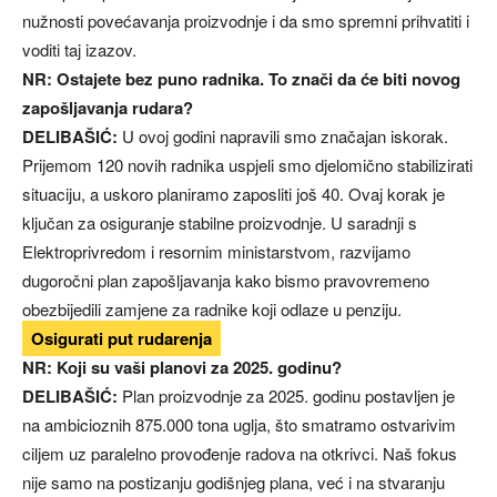
nužnosti povećavanja proizvodnje i da smo spremni prihvatiti i
voditi taj izazov.
NR: Ostajete bez puno radnika. To znači da će biti novog
zapošljavanja rudara?
DELIBAŠIĆ:
U ovoj godini napravili smo značajan iskorak.
Prijemom 120 novih radnika uspjeli smo djelomično stabilizirati
situaciju, a uskoro planiramo zaposliti još 40. Ovaj korak je
ključan za osiguranje stabilne proizvodnje. U saradnji s
Elektroprivredom i resornim ministarstvom, razvijamo
dugoročni plan zapošljavanja kako bismo pravovremeno
obezbijedili zamjene za radnike koji odlaze u penziju.
Osigurati put rudarenja
NR: Koji su vaši planovi za 2025. godinu?
DELIBAŠIĆ:
Plan proizvodnje za 2025. godinu postavljen je
na ambicioznih 875.000 tona uglja, što smatramo ostvarivim
ciljem uz paralelno provođenje radova na otkrivci. Naš fokus
nije samo na postizanju godišnjeg plana, već i na stvaranju