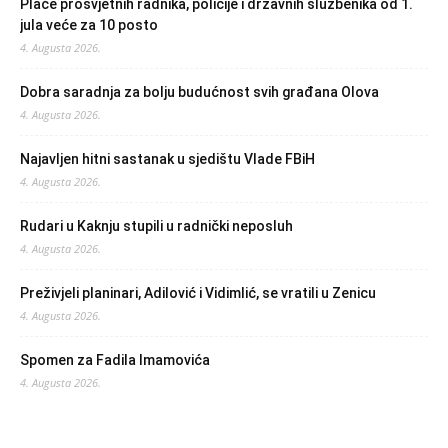
Plaće prosvjetnih radnika, policije i državnih službenika od 1.
jula veće za 10 posto
4. Augusta 2026.
Dobra saradnja za bolju budućnost svih građana Olova
4. Augusta 2026.
Najavljen hitni sastanak u sjedištu Vlade FBiH
4. Augusta 2026.
Rudari u Kaknju stupili u radnički neposluh
4. Augusta 2026.
Preživjeli planinari, Adilović i Vidimlić, se vratili u Zenicu
4. Augusta 2026.
Spomen za Fadila Imamovića
4. Augusta 2026.