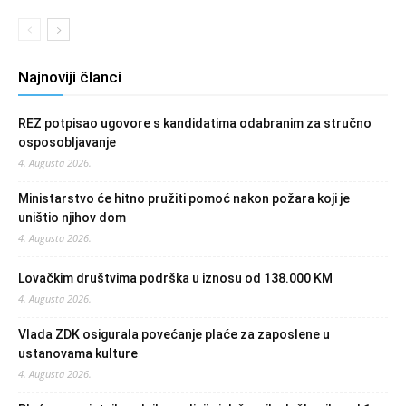
Najnoviji članci
REZ potpisao ugovore s kandidatima odabranim za stručno
osposobljavanje
4. Augusta 2026.
Ministarstvo će hitno pružiti pomoć nakon požara koji je
uništio njihov dom
4. Augusta 2026.
Lovačkim društvima podrška u iznosu od 138.000 KM
4. Augusta 2026.
Vlada ZDK osigurala povećanje plaće za zaposlene u
ustanovama kulture
4. Augusta 2026.