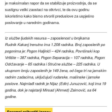
je maksimalan napor da se stabilizuje proizvodnja, da se
sustignu veliki zaostaci na otkrivci, te da ovu godinu
iskoristimo kako bismo stvorili preduslove za uspješno
poslovanje u narednim godinama.
Iz službe ljudskih resursa – zaposlenost u brojkama
Rudnik Kakanj trenutno ima 1.208 radnika. Broj zaposlenih po
pogonima je: Pogon Haljinići – 424 radnika, Površinski kop
Vrtlište – 387 radnika, Pogon Separacija – 107 radnika, Pogon
Održavanje – 65 radnika i Stručne službe – 225 radnika. U
ukupnom broju zaposlenih je 149 žena, od čega tri na jamskim
radnim zadacima, uključujući rudarske, mašinske i jamske
poslove. Najmlađi radnik je Nijaz (Edin) Junuzović, koji ima 19
godina, dok je najstariji Mirsad (Ahmed) Zaimović, sa 64
godine.
Spremni prihvatiti izazov