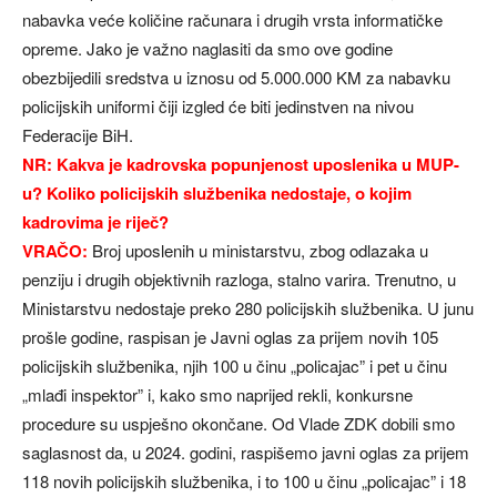
nabavka veće količine računara i drugih vrsta informatičke
opreme. Jako je važno naglasiti da smo ove godine
obezbijedili sredstva u iznosu od 5.000.000 KM za nabavku
policijskih uniformi čiji izgled će biti jedinstven na nivou
Federacije BiH.
NR: Kakva je kadrovska popunjenost uposlenika u MUP-
u? Koliko policijskih službenika nedostaje, o kojim
kadrovima je riječ?
VRAČO:
Broj uposlenih u ministarstvu, zbog odlazaka u
penziju i drugih objektivnih razloga, stalno varira. Trenutno, u
Ministarstvu nedostaje preko 280 policijskih službenika. U junu
prošle godine, raspisan je Javni oglas za prijem novih 105
policijskih službenika, njih 100 u činu „policajac” i pet u činu
„mlađi inspektor” i, kako smo naprijed rekli, konkursne
procedure su uspješno okončane. Od Vlade ZDK dobili smo
saglasnost da, u 2024. godini, raspišemo javni oglas za prijem
118 novih policijskih službenika, i to 100 u činu „policajac” i 18