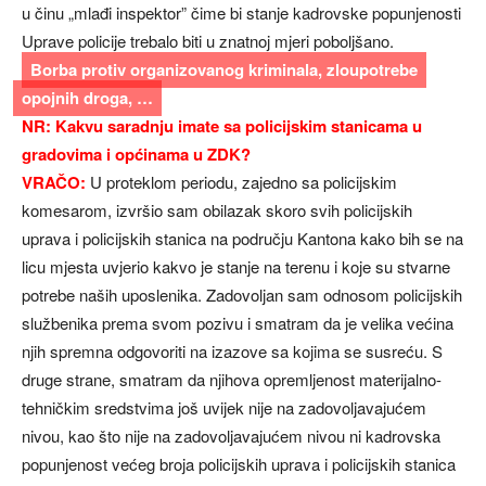
u činu „mlađi inspektor” čime bi stanje kadrovske popunjenosti
Uprave policije trebalo biti u znatnoj mjeri poboljšano.
Borba protiv organizovanog kriminala, zloupotrebe
opojnih droga, …
NR: Kakvu saradnju imate sa policijskim stanicama u
gradovima i općinama u ZDK?
VRAČO:
U proteklom periodu, zajedno sa policijskim
komesarom, izvršio sam obilazak skoro svih policijskih
uprava i policijskih stanica na području Kantona kako bih se na
licu mjesta uvjerio kakvo je stanje na terenu i koje su stvarne
potrebe naših uposlenika. Zadovoljan sam odnosom policijskih
službenika prema svom pozivu i smatram da je velika većina
njih spremna odgovoriti na izazove sa kojima se susreću. S
druge strane, smatram da njihova opremljenost materijalno-
tehničkim sredstvima još uvijek nije na zadovoljavajućem
nivou, kao što nije na zadovoljavajućem nivou ni kadrovska
popunjenost većeg broja policijskih uprava i policijskih stanica