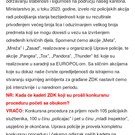
održavanju stabilnosti i sigurnosti na području našeg kantona.
Ministarstvo je, u toku 2023. godine, izvelo niz policijskih akcija
radi poboljšanja stanja bezbjednosti koje su rezultirale
privođenjem većeg broja lica i oduzimanjem velikog broja
predmeta koji se mogu dovesti u vezu sa izvršenjem
određenih krivičnih djela. Spomenut ćemo akcije „Meta”,
„Mreža” i „Zasad”, realizovane u organizaciji Uprave policije, te
akcije „Pangea”, „Tox”, „Pandora”, „Thunder” itd. koje su
realizovane u saradnji sa EUROPOL-om. Sa sličnim akcijama
koje su dokaz naše čvrste opredijeljenosti da istrajemo na
stvaranju sigurnijeg ambijenta za građane ZDK nastavit ćemo
još intenzivnije i u narednom periodu.
NR: Kada će kadeti ZDK koji su prošli konkursnu
proceduru početi sa obukom?
VRAČO:
Konkursna procedura za prijem novih 105 policijskih
službenika, 100 u činu „policajac” i pet u činu „mlađi inspektor”,
uspješno je okončana. Uprava policije je provela kompletnu
konkursnu proceduru i čekamo odlazak naših kadeta na