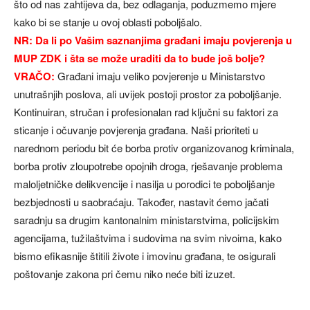
što od nas zahtijeva da, bez odlaganja, poduzmemo mjere
kako bi se stanje u ovoj oblasti poboljšalo.
NR: Da li po Vašim saznanjima građani imaju povjerenja u
MUP ZDK i šta se može uraditi da to bude još bolje?
VRAČO:
Građani imaju veliko povjerenje u Ministarstvo
unutrašnjih poslova, ali uvijek postoji prostor za poboljšanje.
Kontinuiran, stručan i profesionalan rad ključni su faktori za
sticanje i očuvanje povjerenja građana. Naši prioriteti u
narednom periodu bit će borba protiv organizovanog kriminala,
borba protiv zloupotrebe opojnih droga, rješavanje problema
maloljetničke delikvencije i nasilja u porodici te poboljšanje
bezbjednosti u saobraćaju. Također, nastavit ćemo jačati
saradnju sa drugim kantonalnim ministarstvima, policijskim
agencijama, tužilaštvima i sudovima na svim nivoima, kako
bismo efikasnije štitili živote i imovinu građana, te osigurali
poštovanje zakona pri čemu niko neće biti izuzet.