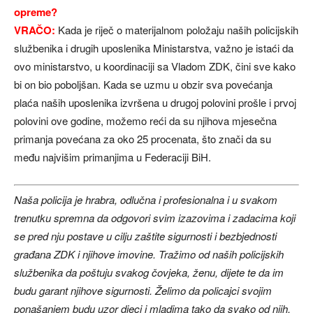
opreme?
VRAČO:
Kada je riječ o materijalnom položaju naših policijskih
službenika i drugih uposlenika Ministarstva, važno je istaći da
ovo ministarstvo, u koordinaciji sa Vladom ZDK, čini sve kako
bi on bio poboljšan. Kada se uzmu u obzir sva povećanja
plaća naših uposlenika izvršena u drugoj polovini prošle i prvoj
polovini ove godine, možemo reći da su njihova mjesečna
primanja povećana za oko 25 procenata, što znači da su
među najvišim primanjima u Federaciji BiH.
Naša policija je hrabra, odlučna i profesionalna i u svakom
trenutku spremna da odgovori svim izazovima i zadacima koji
se pred nju postave u cilju zaštite sigurnosti i bezbjednosti
građana ZDK i njihove imovine. Tražimo od naših policijskih
službenika da poštuju svakog čovjeka, ženu, dijete te da im
budu garant njihove sigurnosti. Želimo da policajci svojim
ponašanjem budu uzor djeci i mladima tako da svako od njih,