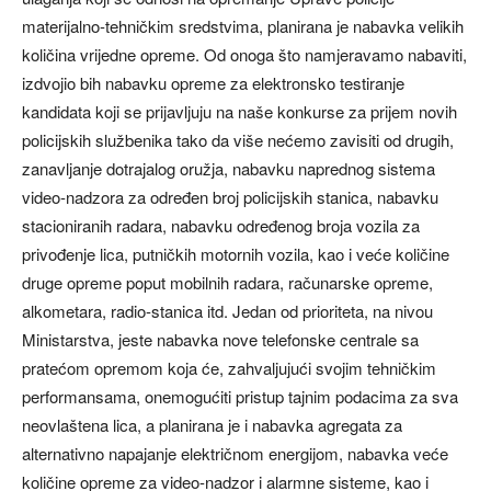
materijalno-tehničkim sredstvima, planirana je nabavka velikih
količina vrijedne opreme. Od onoga što namjeravamo nabaviti,
izdvojio bih nabavku opreme za elektronsko testiranje
kandidata koji se prijavljuju na naše konkurse za prijem novih
policijskih službenika tako da više nećemo zavisiti od drugih,
zanavljanje dotrajalog oružja, nabavku naprednog sistema
video-nadzora za određen broj policijskih stanica, nabavku
stacioniranih radara, nabavku određenog broja vozila za
privođenje lica, putničkih motornih vozila, kao i veće količine
druge opreme poput mobilnih radara, računarske opreme,
alkometara, radio-stanica itd. Jedan od prioriteta, na nivou
Ministarstva, jeste nabavka nove telefonske centrale sa
pratećom opremom koja će, zahvaljujući svojim tehničkim
performansama, onemogućiti pristup tajnim podacima za sva
neovlaštena lica, a planirana je i nabavka agregata za
alternativno napajanje električnom energijom, nabavka veće
količine opreme za video-nadzor i alarmne sisteme, kao i