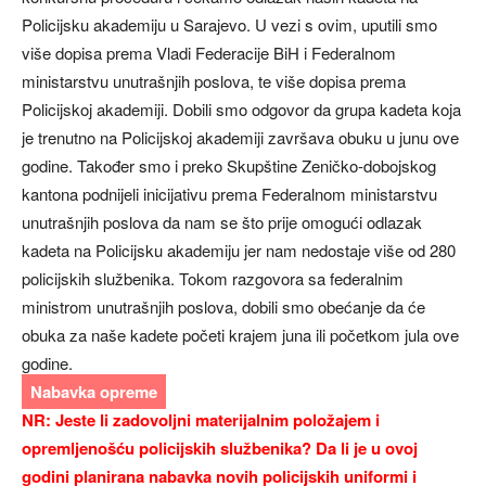
Policijsku akademiju u Sarajevo. U vezi s ovim, uputili smo
više dopisa prema Vladi Federacije BiH i Federalnom
ministarstvu unutrašnjih poslova, te više dopisa prema
Policijskoj akademiji. Dobili smo odgovor da grupa kadeta koja
je trenutno na Policijskoj akademiji završava obuku u junu ove
godine. Također smo i preko Skupštine Zeničko-dobojskog
kantona podnijeli inicijativu prema Federalnom ministarstvu
unutrašnjih poslova da nam se što prije omogući odlazak
kadeta na Policijsku akademiju jer nam nedostaje više od 280
policijskih službenika. Tokom razgovora sa federalnim
ministrom unutrašnjih poslova, dobili smo obećanje da će
obuka za naše kadete početi krajem juna ili početkom jula ove
godine.
Nabavka opreme
NR: Jeste li zadovoljni materijalnim položajem i
opremljenošću policijskih službenika? Da li je u ovoj
godini planirana nabavka novih policijskih uniformi i