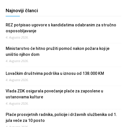
Najnoviji članci
REZ potpisao ugovore s kandidatima odabranim za stručno
osposobljavanje
4. Augusta 2026.
Ministarstvo će hitno pružiti pomoć nakon požara koji je
uništio njihov dom
4. Augusta 2026.
Lovačkim društvima podrška u iznosu od 138.000 KM
4. Augusta 2026.
Vlada ZDK osigurala povećanje plaće za zaposlene u
ustanovama kulture
4. Augusta 2026.
Plaće prosvjetnih radnika, policije i državnih službenika od 1.
jula veće za 10 posto
4. Augusta 2026.