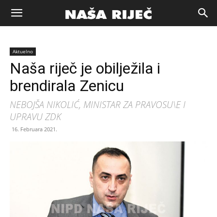
Naša
Aktuelno
riječ
Naša riječ je obilježila i
brendirala Zenicu
Zenica
NEBOJŠA NIKOLIĆ, MINISTAR ZA PRAVOSU\E I
UPRAVU ZDK
16. Februara 2021.