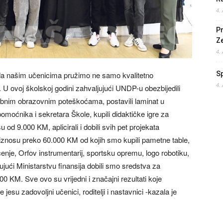
4.
Pr
Z
4.
S
se da našim učenicima pružimo ne samo kvalitetno
4.
. U ovoj školskoj godini zahvaljujući UNDP-u obezbijedili
ebnim obrazovnim poteškoćama, postavili laminat u
pomoćnika i sekretara Škole, kupili didaktičke igre za
u od 9.000 KM, aplicirali i dobili svih pet projekata
iznosu preko 60.000 KM od kojih smo kupili pametne table,
enje, Orfov instrumentarij, sportsku opremu, logo robotiku,
ujući Ministarstvu finansija dobili smo sredstva za
0 KM. Sve ovo su vrijedni i značajni rezultati koje
e jesu zadovoljni učenici, roditelji i nastavnici -kazala je