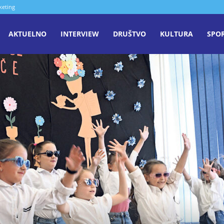
keting
aša
AKTUELNO
INTERVIEW
DRUŠTVO
KULTURA
SPO
iječ
enica