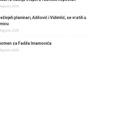
 Augusta 2026.
eživjeli planinari, Adilović i Vidimlić, se vratili u
enicu
 Augusta 2026.
pomen za Fadila Imamovića
 Augusta 2026.