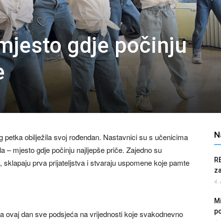
mjesto gdje počinju
e
N
 petka obilježila svoj rođendan. Nastavnici su s učenicima
 – mjesto gdje počinju najljepše priče. Zajedno su
R
, sklapaju prva prijateljstva i stvaraju uspomene koje pamte
z
4.
Mi
po
da ovaj dan sve podsjeća na vrijednosti koje svakodnevno