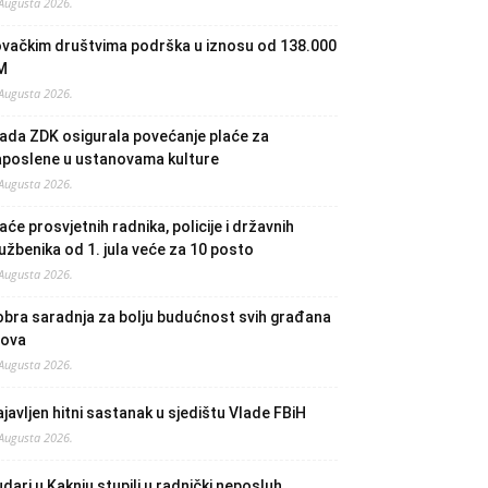
 Augusta 2026.
ovačkim društvima podrška u iznosu od 138.000
M
 Augusta 2026.
ada ZDK osigurala povećanje plaće za
aposlene u ustanovama kulture
 Augusta 2026.
aće prosvjetnih radnika, policije i državnih
užbenika od 1. jula veće za 10 posto
 Augusta 2026.
bra saradnja za bolju budućnost svih građana
lova
 Augusta 2026.
javljen hitni sastanak u sjedištu Vlade FBiH
 Augusta 2026.
dari u Kaknju stupili u radnički neposluh