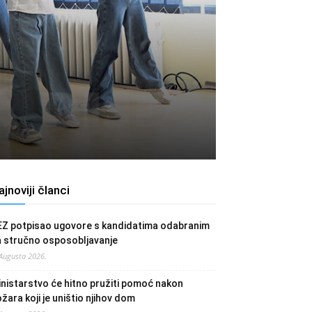
ajnoviji članci
EZ potpisao ugovore s kandidatima odabranim
a stručno osposobljavanje
 Augusta 2026.
nistarstvo će hitno pružiti pomoć nakon
žara koji je uništio njihov dom