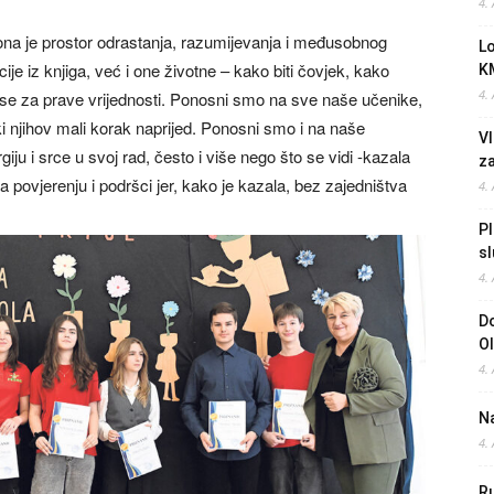
4.
 ona je prostor odrastanja, razumijevanja i međusobnog
L
je iz knjiga, već i one životne – kako biti čovjek, kako
K
4.
 se za prave vrijednosti. Ponosni smo na sve naše učenike,
aki njihov mali korak naprijed. Ponosni smo i na naše
Vl
ju i srce u svoj rad, često i više nego što se vidi -kazala
z
 povjerenju i podršci jer, kako je kazala, bez zajedništva
4.
Pl
sl
4.
Do
O
4.
Na
4.
Ru