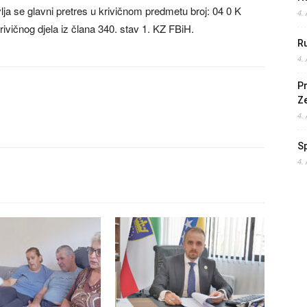
lja se glavni pretres u krivičnom predmetu broj: 04 0 K
4.
rivičnog djela iz člana 340. stav 1. KZ FBiH.
Ru
4.
Pr
Z
4.
S
4.