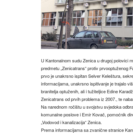
U Kantonalnom sudu Zenica u drugoj polovici mj
predmetu „Zenicatrans“ protiv prvooptuženog F
prvo je unakrsno ispitan Selver Keleštura, se
informacijama, unakrsno ispitivanje je trajalo viš
branitelja optuženih, ali i tužiteljice Edine Kar
Zenicatrans od prvih problema iz 2007., te nab
Na narednom ročištu u svojstvu svjedoka odbran
komunalne poslove i Emir Kovač, pomoćnik di
„Vodovod i kanalizacija“ Zenica.
Prema informacijama sa zvanične stranice Kanto