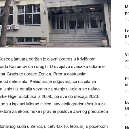
Mi
po
4.
L
K
4.
Vl
eseca januara održan je glavni pretres u krivičnom
z
uada Kasumovića i drugih. U svojstvu svjedoka odbrane
4.
kretar Gradske uprave Zenica. Prema dostupnim
Pl
e od četiri sata. Keleštura je odgovarajući na pitanja
sl
adža iznio niz detalja vezano za stanje u kojem se našao
4.
avke Higer autobusa iz 2008., pa sve do stečaja 2020.
Do
e su ispitani Mirsad Heleg, savjetnik gradonačelnika za
O
rektora za ekonomske i pravne poslove Javnog preduzeća
4.
nalnog suda u Zenici, u četvrtak (6. februar) s početkom
Na