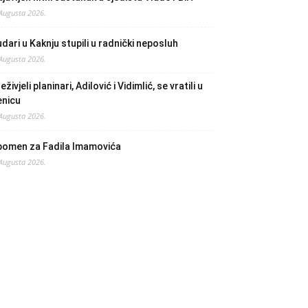
 Augusta 2026.
dari u Kaknju stupili u radnički neposluh
 Augusta 2026.
eživjeli planinari, Adilović i Vidimlić, se vratili u
enicu
 Augusta 2026.
pomen za Fadila Imamovića
 Augusta 2026.