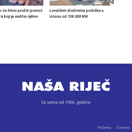
o će hitno pružiti pomoć
Lovačkim društvima podrška u
 koji je uništio njihov
iznosu od 138.000 KM
Sa vama od 1956. godine
Početna
O nama