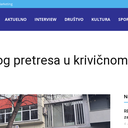
arketing
aša
AKTUELNO
INTERVIEW
DRUŠTVO
KULTURA
SPO
iječ
og pretresa u krivično
enica
N
R
z
4.