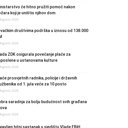
nistarstvo će hitno pružiti pomoć nakon
žara koji je uništio njihov dom
 Augusta 2026.
ovačkim društvima podrška u iznosu od 138.000
M
 Augusta 2026.
ada ZDK osigurala povećanje plaće za
aposlene u ustanovama kulture
 Augusta 2026.
aće prosvjetnih radnika, policije i državnih
užbenika od 1. jula veće za 10 posto
 Augusta 2026.
bra saradnja za bolju budućnost svih građana
lova
 Augusta 2026.
javljen hitni sastanak u sjedištu Vlade FBiH