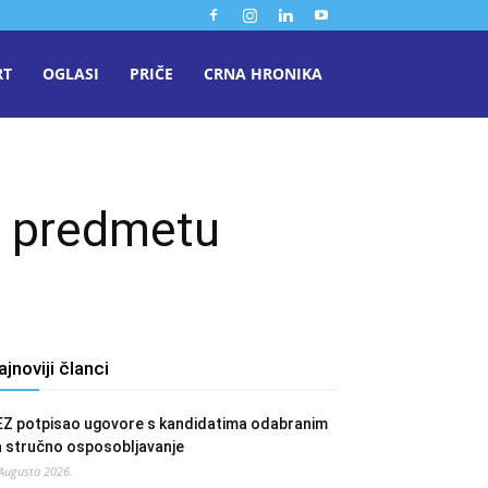
RT
OGLASI
PRIČE
CRNA HRONIKA
m predmetu
ajnoviji članci
EZ potpisao ugovore s kandidatima odabranim
a stručno osposobljavanje
 Augusta 2026.