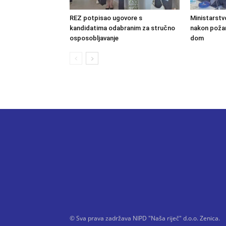
REZ potpisao ugovore s
Ministarstv
kandidatima odabranim za stručno
nakon požara
osposobljavanje
dom
© Sva prava zadržava NIPD "Naša riječ" d.o.o. Zenica.