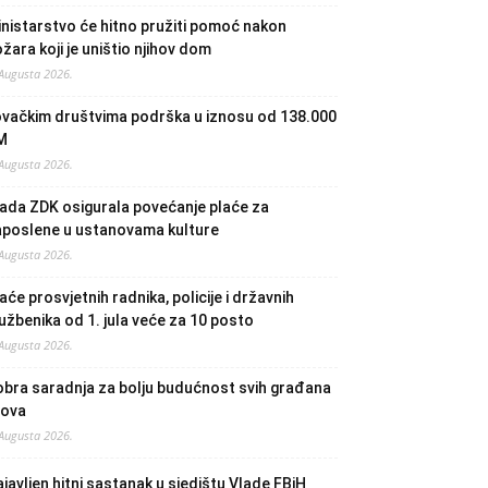
nistarstvo će hitno pružiti pomoć nakon
žara koji je uništio njihov dom
 Augusta 2026.
ovačkim društvima podrška u iznosu od 138.000
M
 Augusta 2026.
ada ZDK osigurala povećanje plaće za
aposlene u ustanovama kulture
 Augusta 2026.
aće prosvjetnih radnika, policije i državnih
užbenika od 1. jula veće za 10 posto
 Augusta 2026.
bra saradnja za bolju budućnost svih građana
lova
 Augusta 2026.
javljen hitni sastanak u sjedištu Vlade FBiH