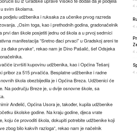
poručili su iz Gradske uprave Visoko te dodali da je podjela
4.
 u svim školama.
la podjelu udžbenika i ruksaka za učenike prvog razreda
Ru
ovanja. „Osim toga, kao i prethodnih godina, gradonačelnik
4.
rvi dan škole posjetiti jednu od škola a u prvoj sedmici
Pr
tivna manifestacija “Sretno đaci prvaci” u Gradskoj areni te
Z
oni za đake prvake“, rekao nam je Dino Pašalić, šef Odsjeka
4.
donačelnika.
ačiće izvršiti kupovinu udžbenika, kao i Općina Tešanj
S
ski pribor za 515 prvačića. Besplatne udžbenike i radne
4.
novnih škola obezbijedila je i Općina Breza. Udžbenici će
e. Na području Breze je, u dvije osnovne škole, sa
ka.
mir Anđelić, Općina Usora je, također, kupila udžbenike
početku školske godine. Na kraju godine, djeca vrate
 koju će provoditi škola, dokupiti potrebite udžbenike koji
nove zbog bilo kakvih razloga“, rekao nam je načelnik