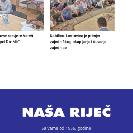
avne rasvjete Vareš
Kobilica: Lastavica je primjer
pni Do-Mir“
zajedničkog okupljanja i čuvanja
zajednice
Sa vama od 1956. godine