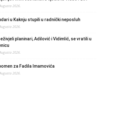
 Augusta 2026.
dari u Kaknju stupili u radnički neposluh
 Augusta 2026.
eživjeli planinari, Adilović i Vidimlić, se vratili u
enicu
 Augusta 2026.
pomen za Fadila Imamovića
 Augusta 2026.