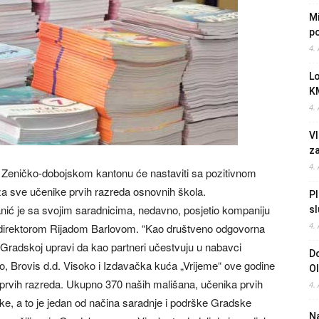
Mi
po
4.
L
K
4.
Vl
z
4.
u Zeničko-dobojskom kantonu će nastaviti sa pozitivnom
a sve učenike prvih razreda osnovnih škola.
Pl
ić je sa svojim saradnicima, nedavno, posjetio kompaniju
sl
4.
m direktorom Rijadom Barlovom. “Kao društveno odgovorna
 Gradskoj upravi da kao partneri učestvuju u nabavci
Do
o, Brovis d.d. Visoko i Izdavačka kuća „Vrijeme“ ove godine
O
 prvih razreda. Ukupno 370 naših mališana, učenika prvih
4.
ke, a to je jedan od načina saradnje i podrške Gradske
Na