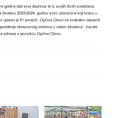
odine dati svoj doprinos te iz svojih ličnih sredstava
za školsku 2023/2024. godinu svim učenicima koji kreću u
vo upisan je 61 prvačić. Općina Olovo će svakako nastaviti
 unapređenje obrazovnog sistema u našim školama“, kazala
za odnose s javnošću Općine Olovo.