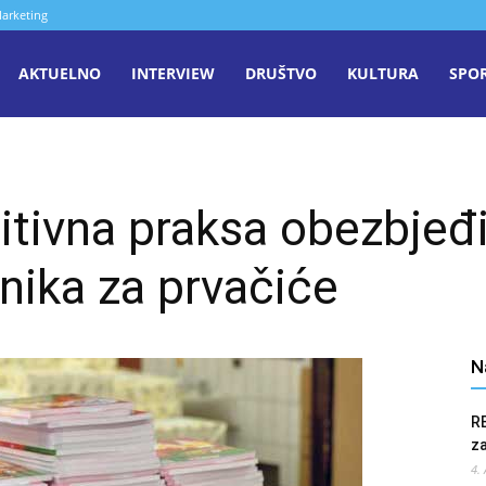
arketing
aša
AKTUELNO
INTERVIEW
DRUŠTVO
KULTURA
SPO
iječ
itivna praksa obezbjeđ
enica
nika za prvačiće
N
R
z
4.