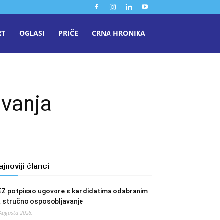
RT
OGLASI
PRIČE
CRNA HRONIKA
ivanja
ajnoviji članci
EZ potpisao ugovore s kandidatima odabranim
a stručno osposobljavanje
 Augusta 2026.