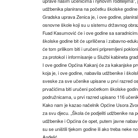
uprave našim učenicima i njihovim roditeljima”, 
udžbenika planirana na početku školske godine
Gradska uprava Zenica je, i ove godine, planira
osnovne škole koji su u sistemu državnog obraz
Fuad Kasumović će i ove godine sa saradnicima p
školske godine bit će upriličena i zabavno-eduka
će tom prilikom biti i uručeni pripremljeni pokl
za protokol i informisanje u Službi kabineta gra
I ove godine Općina Kakanj će za kakanjske prv
koja je, i ove godine, nabavila udžbenike i škol
sveske za sve učenike upisane u prvi razred os
prvačićima biti uručeni početkom školske godin
podružnicama, u prvi razred upisano 116 učeni
Kako nam je kazao načelnik Općine Usora Zvoni
za svu djecu. „Škola će podjeliti udžbenike na 
udžbenike i Općina će opet, putem javne nabave,
su se uništili tjekom godine ili ako treba neke 
Anđelić.