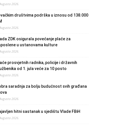
 Augusta 2026.
ovačkim društvima podrška u iznosu od 138.000
M
 Augusta 2026.
ada ZDK osigurala povećanje plaće za
aposlene u ustanovama kulture
 Augusta 2026.
aće prosvjetnih radnika, policije i državnih
užbenika od 1. jula veće za 10 posto
 Augusta 2026.
bra saradnja za bolju budućnost svih građana
lova
 Augusta 2026.
javljen hitni sastanak u sjedištu Vlade FBiH
 Augusta 2026.