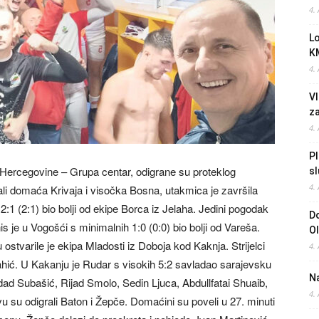
4.
L
K
4.
Vl
z
4.
Pl
 Hercegovine – Grupa centar, odigrane su proteklog
sl
4.
ali domaća Krivaja i visočka Bosna, utakmica je završila
:1 (2:1) bio bolji od ekipe Borca iz Jelaha. Jedini pogodak
Do
s je u Vogošći s minimalnih 1:0 (0:0) bio bolji od Vareša.
O
tvarile je ekipa Mladosti iz Doboja kod Kaknja. Strijelci
4.
ahić. U Kakanju je Rudar s visokih 5:2 savladao sarajevsku
Na
edad Subašić, Rijad Smolo, Sedin Ljuca, Abdullfatai Shuaib,
4.
 su odigrali Baton i Žepče. Domaćini su poveli u 27. minuti