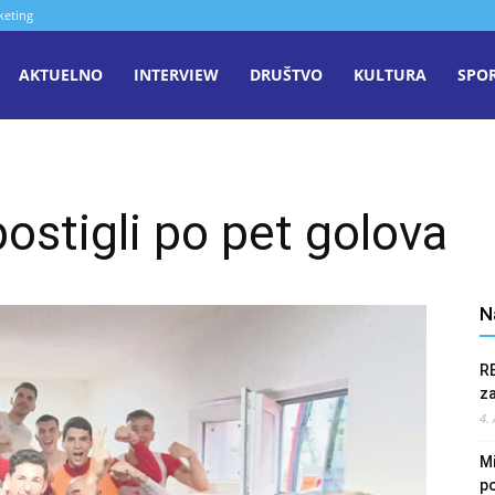
keting
aša
AKTUELNO
INTERVIEW
DRUŠTVO
KULTURA
SPO
iječ
ostigli po pet golova
enica
N
R
z
4.
Mi
po