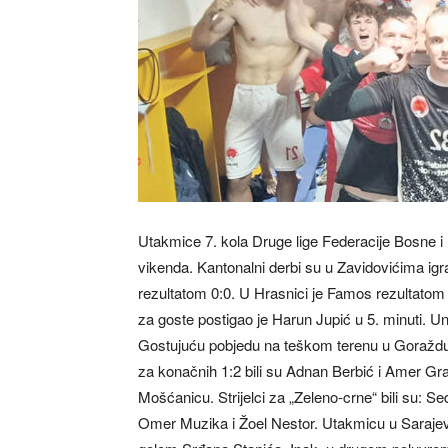
Utakmice 7. kola Druge lige Federacije Bosne i
vikenda. Kantonalni derbi su u Zavidovićima igr
rezultatom 0:0. U Hrasnici je Famos rezultatom 2
za goste postigao je Harun Jupić u 5. minuti. Uni
Gostujuću pobjedu na teškom terenu u Goraždu os
za konačnih 1:2 bili su Adnan Berbić i Amer Gr
Mošćanicu. Strijelci za „Zeleno-crne“ bili su: S
Omer Muzika i Žoel Nestor. Utakmicu u Sarajevu