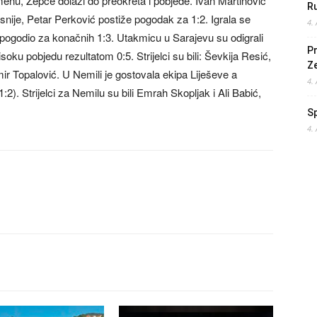
nu, Žepče dolazi do preokreta i pobjede. Ivan Martinović
Ru
nije, Petar Perković postiže pogodak za 1:2. Igrala se
4.
pogodio za konačnih 1:3. Utakmicu u Sarajevu su odigrali
Pr
oku pobjedu rezultatom 0:5. Strijelci su bili: Ševkija Resić,
Z
r Topalović. U Nemili je gostovala ekipa Liješeve a
4.
:2). Strijelci za Nemilu su bili Emrah Skopljak i Ali Babić,
S
4.