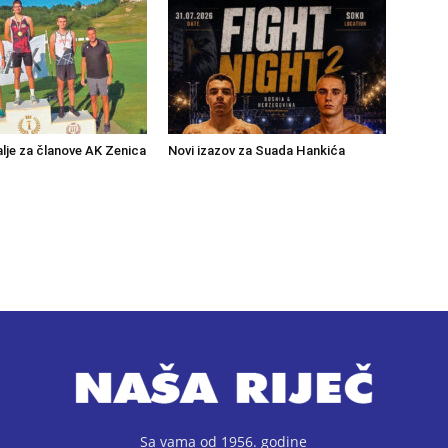
lje za članove AK Zenica
Novi izazov za Suada Hankića
Sa vama od 1956. godine