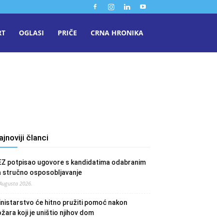
RT
OGLASI
PRIČE
CRNA HRONIKA
ajnoviji članci
EZ potpisao ugovore s kandidatima odabranim
a stručno osposobljavanje
 Augusta 2026.
nistarstvo će hitno pružiti pomoć nakon
žara koji je uništio njihov dom