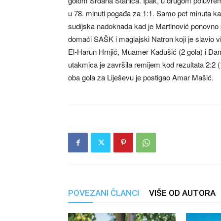
golom Srđana Stanića. Ipak, u drugom poluvreme
u 78. minuti pogađa za 1:1. Samo pet minuta kas
sudijska nadoknada kad je Martinović ponovno 
domaći SAŠK i maglajski Natron koji je slavio vis
El-Harun Hrnjić, Muamer Kadušić (2 gola) i Dami
utakmica je završila remijem kod rezultata 2:2 (1
oba gola za Liješevu je postigao Amar Mašić.
POVEZANI ČLANCI
VIŠE OD AUTORA