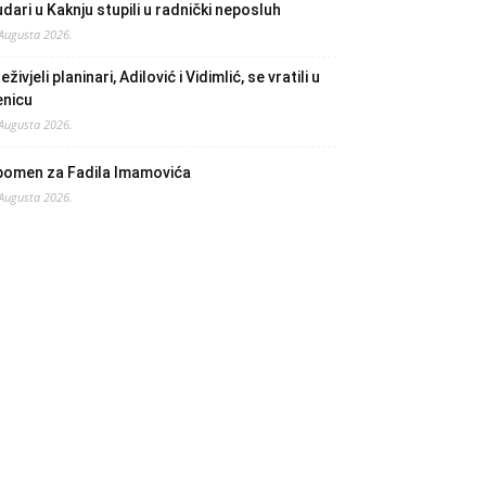
dari u Kaknju stupili u radnički neposluh
 Augusta 2026.
eživjeli planinari, Adilović i Vidimlić, se vratili u
enicu
 Augusta 2026.
pomen za Fadila Imamovića
 Augusta 2026.