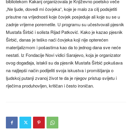
bibliotekom Kakanj organizovala je Književno poetsko veče
„Ne ljude, dovedi mi čovjeka“, koje je malo za cilj podsjetiti
prisutne na vrijednosti koje čovjek posjeduje ali koje su se u
zadnje vrijeme poremetile. U programu su učestvovali pjesnik
Mustafa Širbić i solista Rijad Patković. Kako je kazao pjesnik
Širbić, danas je teško naći čovjeka koji nije opterećen
materijalizmom i pošastima kao da to jednog dana sve neće
nestati. Iz Fondacije Novi vidici Sarajevo, koja je organizator
ovog događaja, istakli su da pjesnik Mustafa Širbić pokušava
na najljepši način podijeliti svoja iskustva i promišljanja o
ljudskoj putanji zvanoj život te da je njegov pristup svijetu i
riječima produhovljen, kritičan i često ironičan.