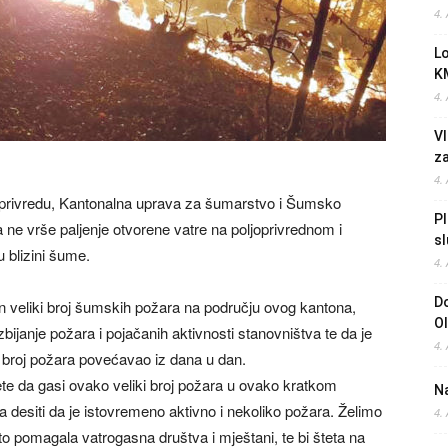
4.
L
K
4.
Vl
z
4.
doprivredu, Kantonalna uprava za šumarstvo i Šumsko
Pl
a ne vrše paljenje otvorene vatre na poljoprivrednom i
sl
 blizini šume.
4.
Do
n veliki broj šumskih požara na području ovog kantona,
O
ijanje požara i pojačanih aktivnosti stanovništva te da je
4.
se broj požara povećavao iz dana u dan.
 da gasi ovako veliki broj požara u ovako kratkom
Na
a desiti da je istovremeno aktivno i nekoliko požara. Želimo
4.
 pomagala vatrogasna društva i mještani, te bi šteta na