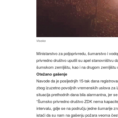
Visoko
Ministarstvo za poljoprivredu, šumarstvo i vo
privredno društvo uputili su apel stanovništvu d
šumskom zemljištu, kao i na drugom zemljištu u
Otežano gašenje
Navode da je posljednjih 15-tak dana registrova
zbog izuzetno povoljnih vremenskih uslova za izb
situacija prethodnih dana bila alarmantna, jer 
“Šumsko privredno društvo ZDK nema kapacitete
intervalu, gdje se na području jedne šumarije zn
istaći da su nam na gašenju požara veoma često