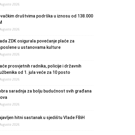
 Augusta 2026.
ovačkim društvima podrška u iznosu od 138.000
M
 Augusta 2026.
ada ZDK osigurala povećanje plaće za
aposlene u ustanovama kulture
 Augusta 2026.
aće prosvjetnih radnika, policije i državnih
užbenika od 1. jula veće za 10 posto
 Augusta 2026.
bra saradnja za bolju budućnost svih građana
lova
 Augusta 2026.
javljen hitni sastanak u sjedištu Vlade FBiH
 Augusta 2026.