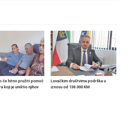
o će hitno pružiti pomoć
Lovačkim društvima podrška u
 koji je uništio njihov
iznosu od 138.000 KM