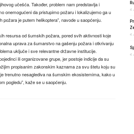
Ru
jihovog učešća. Također, problem nam predstavlja i
4.
mo onemogućeni da pristupimo požaru i lokalizujemo ga u
ih požara je putem helikoptera”, navode u saopćenju.
Pr
Z
4.
ih resursa od šumskih požara, pored svih aktivnosti koje
nalna uprava za šumarstvo na gašenju požara i otkrivanju
S
blema uključe i sve relevantne državne institucije.
4.
pojedinci ili organizovane grupe, jer postoje indicije da su
trožijim propisanim zakonskim kaznama za svu štetu koju su
 je trenutno nesaglediva na šumskim ekosistemima, kako u
m pogledu”, kaže se u saopćenju.