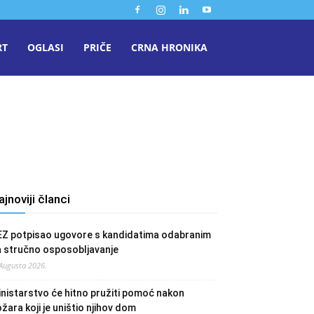
RT
OGLASI
PRIČE
CRNA HRONIKA
ajnoviji članci
EZ potpisao ugovore s kandidatima odabranim
a stručno osposobljavanje
 Augusta 2026.
nistarstvo će hitno pružiti pomoć nakon
žara koji je uništio njihov dom