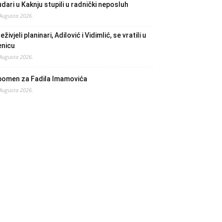
dari u Kaknju stupili u radnički neposluh
 Augusta 2026.
eživjeli planinari, Adilović i Vidimlić, se vratili u
enicu
 Augusta 2026.
pomen za Fadila Imamovića
 Augusta 2026.