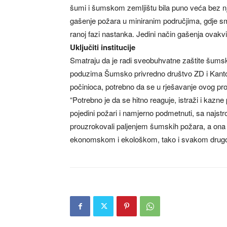
šumi i šumskom zemljištu bila puno veća bez n
gašenje požara u miniranim područjima, gdje s
ranoj fazi nastanka. Jedini način gašenja ovakv
Uključiti institucije
Smatraju da je radi sveobuhvatne zaštite šumsk
poduzima Šumsko privredno društvo ZD i Kanto
počinioca, potrebno da se u rješavanje ovog pro
“Potrebno je da se hitno reaguje, istraži i kazne 
pojedini požari i namjerno podmetnuti, sa najs
prouzrokovali paljenjem šumskih požara, a ona
ekonomskom i ekološkom, tako i svakom drugo