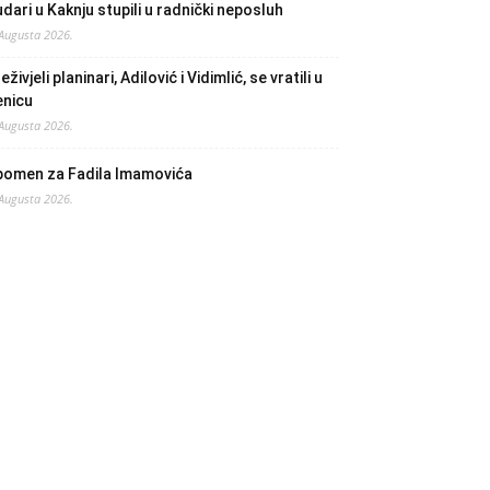
dari u Kaknju stupili u radnički neposluh
 Augusta 2026.
eživjeli planinari, Adilović i Vidimlić, se vratili u
enicu
 Augusta 2026.
pomen za Fadila Imamovića
 Augusta 2026.