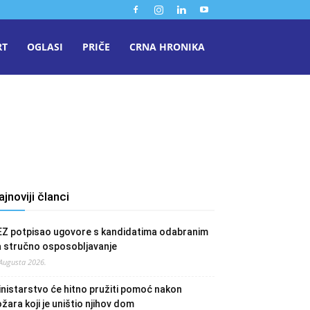
RT
OGLASI
PRIČE
CRNA HRONIKA
ajnoviji članci
EZ potpisao ugovore s kandidatima odabranim
a stručno osposobljavanje
 Augusta 2026.
nistarstvo će hitno pružiti pomoć nakon
žara koji je uništio njihov dom