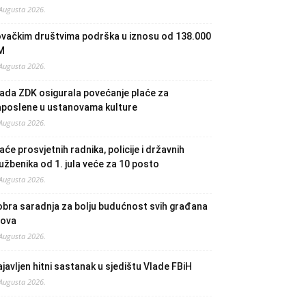
 Augusta 2026.
ovačkim društvima podrška u iznosu od 138.000
M
 Augusta 2026.
ada ZDK osigurala povećanje plaće za
aposlene u ustanovama kulture
 Augusta 2026.
aće prosvjetnih radnika, policije i državnih
užbenika od 1. jula veće za 10 posto
 Augusta 2026.
bra saradnja za bolju budućnost svih građana
lova
 Augusta 2026.
javljen hitni sastanak u sjedištu Vlade FBiH
 Augusta 2026.