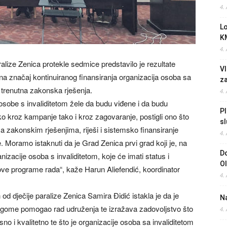
4.
L
K
4.
ralize Zenica protekle sedmice predstavilo je rezultate
Vl
na značaj kontinuiranog finansiranja organizacija osoba sa
z
a trenutna zakonska rješenja.
4.
 osobe s invaliditetom žele da budu viđene i da budu
Pl
o kroz kampanje tako i kroz zagovaranje, postigli ono što
sl
u sa zakonskim rješenjima, riješi i sistemsko finansiranje
4.
. Moramo istaknuti da je Grad Zenica prvi grad koji je, na
Do
zacije osoba s invaliditetom, koje će imati status i
O
hove programe rada“, kaže Harun Aliefendić, koordinator
4.
od dječije paralize Zenica Samira Đidić istakla je da je
Na
gome pomogao rad udruženja te izražava zadovoljstvo što
4.
o i kvalitetno te što je organizacije osoba sa invaliditetom