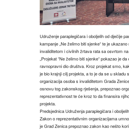
Udruženje paraplegičara i oboljelih od dječije pa
kampanje „Ne želimo biti sjenke“ te je ukazano 
invaliditetom i civilnih žrtava rata sa osvrtom n
„Projekat “Ne želimo biti sjenke“ pokazao je da
ravnopravni dio društva. Kroz projekat smo, kak
je bio krajnji cilj projekta, a to je da se u sklad
organizacija osoba s invaliditetom Grada Zenice
osnovu tog zakonskog rješenja, prepoznao organi
reprezentativnost te će kroz to da finansira nji
projekta.
Predsjednica Udruženja paraplegičara i oboljelih 
Zakon o reprezentativnim organizacijama umno
je Grad Zenica prepoznao zakon kao nešto korisn