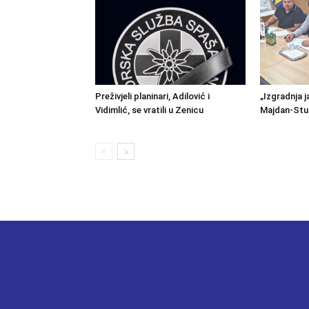
Preživjeli planinari, Adilović i
„Izgradnja j
Vidimlić, se vratili u Zenicu
Majdan-Stu