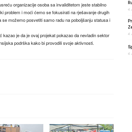
Ru
sreću organizacije osoba sa invaliditetom jeste stabilno
4.
iki problem i moći ćemo se fokusirati na rješavanje drugih
a se možemo posvetiti samo radu na poboljšanju statusa i
Pr
Z
4.
ć kazao je da je ovaj projekat pokazao da nevladin sektor
ansijska podrška kako bi provodili svoje aktivnosti.
S
4.