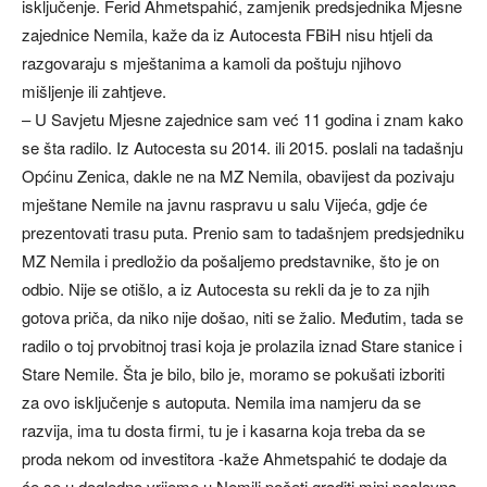
isključenje. Ferid Ahmetspahić, zamjenik predsjednika Mjesne
zajednice Nemila, kaže da iz Autocesta FBiH nisu htjeli da
razgovaraju s mještanima a kamoli da poštuju njihovo
mišljenje ili zahtjeve.
– U Savjetu Mjesne zajednice sam već 11 godina i znam kako
se šta radilo. Iz Autocesta su 2014. ili 2015. poslali na tadašnju
Općinu Zenica, dakle ne na MZ Nemila, obavijest da pozivaju
mještane Nemile na javnu raspravu u salu Vijeća, gdje će
prezentovati trasu puta. Prenio sam to tadašnjem predsjedniku
MZ Nemila i predložio da pošaljemo predstavnike, što je on
odbio. Nije se otišlo, a iz Autocesta su rekli da je to za njih
gotova priča, da niko nije došao, niti se žalio. Međutim, tada se
radilo o toj prvobitnoj trasi koja je prolazila iznad Stare stanice i
Stare Nemile. Šta je bilo, bilo je, moramo se pokušati izboriti
za ovo isključenje s autoputa. Nemila ima namjeru da se
razvija, ima tu dosta firmi, tu je i kasarna koja treba da se
proda nekom od investitora -kaže Ahmetspahić te dodaje da
će se u dogledno vrijeme u Nemili početi graditi mini poslovna