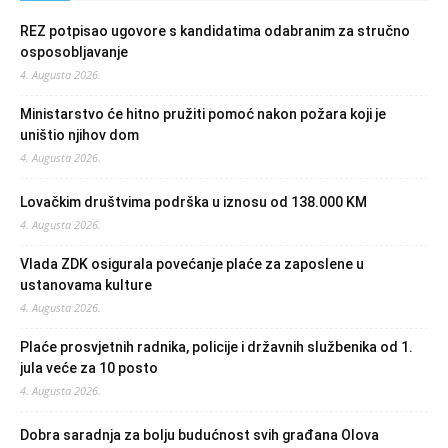
REZ potpisao ugovore s kandidatima odabranim za stručno
osposobljavanje
4. Augusta 2026.
Ministarstvo će hitno pružiti pomoć nakon požara koji je
uništio njihov dom
4. Augusta 2026.
Lovačkim društvima podrška u iznosu od 138.000 KM
4. Augusta 2026.
Vlada ZDK osigurala povećanje plaće za zaposlene u
ustanovama kulture
4. Augusta 2026.
Plaće prosvjetnih radnika, policije i državnih službenika od 1.
jula veće za 10 posto
4. Augusta 2026.
Dobra saradnja za bolju budućnost svih građana Olova