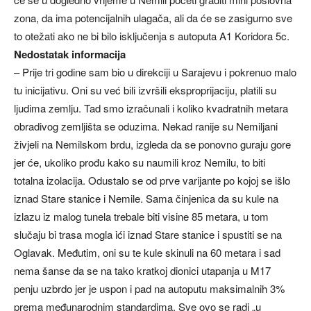
zona, da ima potencijalnih ulagača, ali da će se zasigurno sve
to otežati ako ne bi bilo isključenja s autoputa A1 Koridora 5c.
Nedostatak informacija
– Prije tri godine sam bio u direkciji u Sarajevu i pokrenuo malo
tu inicijativu. Oni su već bili izvršili eksproprijaciju, platili su
ljudima zemlju. Tad smo izračunali i koliko kvadratnih metara
obradivog zemljišta se oduzima. Nekad ranije su Nemiljani
živjeli na Nemilskom brdu, izgleda da se ponovno guraju gore
jer će, ukoliko prođu kako su naumili kroz Nemilu, to biti
totalna izolacija. Odustalo se od prve varijante po kojoj se išlo
iznad Stare stanice i Nemile. Sama činjenica da su kule na
izlazu iz malog tunela trebale biti visine 85 metara, u tom
slučaju bi trasa mogla ići iznad Stare stanice i spustiti se na
Oglavak. Međutim, oni su te kule skinuli na 60 metara i sad
nema šanse da se na tako kratkoj dionici utapanja u M17
penju uzbrdo jer je uspon i pad na autoputu maksimalnih 3%
prema međunarodnim standardima. Sve ovo se radi „u