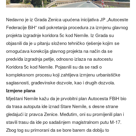
Nedavno je iz Grada Zenica upućena inicijativa JP „Autoceste
Federacije BiH“ radi pokretanja procedura za izmjenu glavnog
projekta izgradnje koridora 5c kod Nemile. Iz Grada su
objasnili da je u pitanju složeno tehničko rješenje kojim se
omogućava korekcija glavnog projekta na način da se
predviđa izgradnja petlje, odnosno izlaza na autocestu
Koridora 5c kod Nemile. Pojasnili su da se radi o
kompleksnom procesu koji zahtijeva izmjenu urbanističke
saglasnosti, građevinske dozvole, kao i drugih dozvola.
Izmjene plana
Mještani Nemile kažu da je prvobitni plan Autocesta FBiH bio
da trasa autoputa ide iznad Stare Nemile, s desne strane
gledajući iz pravca Zenice. Međutim, oni su promijenili plan i
stavili trasu da ide po sadašnjem magistralnom putu M-17.
Zbog tog su primorani da se bore barem da dobiju to