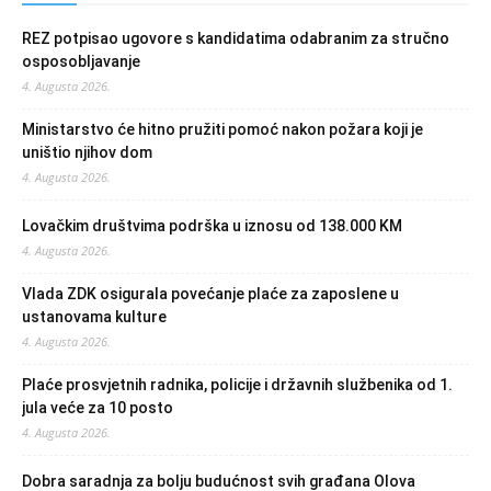
REZ potpisao ugovore s kandidatima odabranim za stručno
osposobljavanje
4. Augusta 2026.
Ministarstvo će hitno pružiti pomoć nakon požara koji je
uništio njihov dom
4. Augusta 2026.
Lovačkim društvima podrška u iznosu od 138.000 KM
4. Augusta 2026.
Vlada ZDK osigurala povećanje plaće za zaposlene u
ustanovama kulture
4. Augusta 2026.
Plaće prosvjetnih radnika, policije i državnih službenika od 1.
jula veće za 10 posto
4. Augusta 2026.
Dobra saradnja za bolju budućnost svih građana Olova