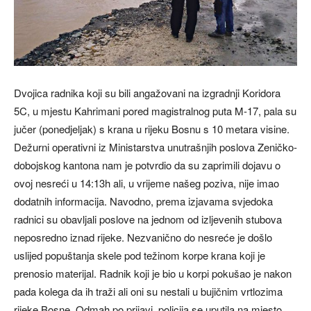
Dvojica radnika koji su bili angažovani na izgradnji Koridora
5C, u mjestu Kahrimani pored magistralnog puta M-17, pala su
jučer (ponedjeljak) s krana u rijeku Bosnu s 10 metara visine.
Dežurni operativni iz Ministarstva unutrašnjih poslova Zeničko-
dobojskog kantona nam je potvrdio da su zaprimili dojavu o
ovoj nesreći u 14:13h ali, u vrijeme našeg poziva, nije imao
dodatnih informacija. Navodno, prema izjavama svjedoka
radnici su obavljali poslove na jednom od izljevenih stubova
neposredno iznad rijeke. Nezvanično do nesreće je došlo
uslijed popuštanja skele pod težinom korpe krana koji je
prenosio materijal. Radnik koji je bio u korpi pokušao je nakon
pada kolega da ih traži ali oni su nestali u bujičnim vrtlozima
rijeke Bosne. Odmah po prijavi, policija se uputila na mjesto