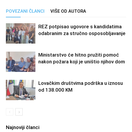
POVEZANI ČLANCI
VIŠE OD AUTORA
REZ potpisao ugovore s kandidatima
odabranim za stručno osposobljavanje
Ministarstvo će hitno pružiti pomoć
nakon požara koji je uništio njihov dom
Lovačkim društvima podrška u iznosu
od 138.000 KM
Najnoviji članci