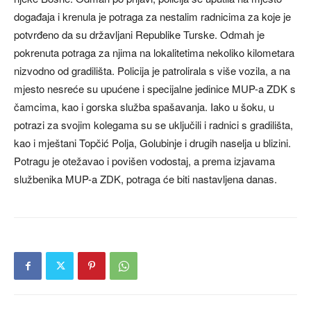
događaja i krenula je potraga za nestalim radnicima za koje je
potvrđeno da su državljani Republike Turske. Odmah je
pokrenuta potraga za njima na lokalitetima nekoliko kilometara
nizvodno od gradilišta. Policija je patrolirala s više vozila, a na
mjesto nesreće su upućene i specijalne jedinice MUP-a ZDK s
čamcima, kao i gorska služba spašavanja. Iako u šoku, u
potrazi za svojim kolegama su se uključili i radnici s gradilišta,
kao i mještani Topčić Polja, Golubinje i drugih naselja u blizini.
Potragu je otežavao i povišen vodostaj, a prema izjavama
službenika MUP-a ZDK, potraga će biti nastavljena danas.