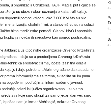
Ru
kenda, u organizaciji Udruženja HAJR Maglaj put Fojnice se
4.
udruženja su ubrzo nakon saznanja o katastrofi koja je
icu dopremili pomoć vrijednu oko 7.000 KM što su bile
Pr
Z
 i mehanizacija lokalnih firmi, a stanovništvu su na usluzi
4.
, Službe hitne medicinske pomoći. Članovi NVO i sportskih
e prikupljanja novčanih sredstava kao pomoć postradalim.
S
4.
ine Jablanica uz Općinske organizacije Crvenog križa/krsta
d građana. I dalje se u prostorijama Crvenog križa/krsta
lno-tehnička sredstva: čizme, lopate, zaštitna odijela
oda koja je i dalje potrebna. „Molimo građane da za sada ne
 jer prema informacijama sa terena, skladišta su im puna.
a na pogođenim područjima, informisaćemo javnost.
 područja odlazi isključivo organizovano. Jako smo
 sredstava koje smo skupili za samo jedan dan već smo
n“, ispričao nam je Ismar Mehinagić, sekretar Crvenog