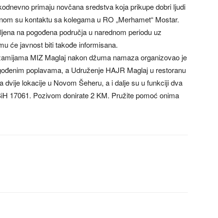
dnevno primaju novčana sredstva koja prikupe dobri ljudi
 stalnom su kontaktu sa kolegama u RO „Merhamet“ Mostar.
vljena na pogođena područja u narednom periodu uz
mu će javnost biti takođe informisana.
 džamijama MIZ Maglaj nakon džuma namaza organizovao je
ogođenim poplavama, a Udruženje HAJR Maglaj u restoranu
 dvije lokacije u Novom Šeheru, a i dalje su u funkciji dva
iH 17061. Pozivom donirate 2 KM. Pružite pomoć onima