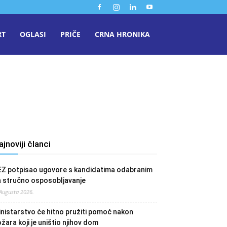
RT
OGLASI
PRIČE
CRNA HRONIKA
ajnoviji članci
EZ potpisao ugovore s kandidatima odabranim
a stručno osposobljavanje
 Augusta 2026.
nistarstvo će hitno pružiti pomoć nakon
žara koji je uništio njihov dom