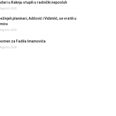
dari u Kaknju stupili u radnički neposluh
 Augusta 2026.
eživjeli planinari, Adilović i Vidimlić, se vratili u
enicu
 Augusta 2026.
pomen za Fadila Imamovića
 Augusta 2026.