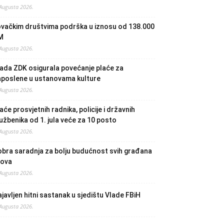
 Augusta 2026.
ovačkim društvima podrška u iznosu od 138.000
M
 Augusta 2026.
ada ZDK osigurala povećanje plaće za
aposlene u ustanovama kulture
 Augusta 2026.
aće prosvjetnih radnika, policije i državnih
užbenika od 1. jula veće za 10 posto
 Augusta 2026.
bra saradnja za bolju budućnost svih građana
lova
 Augusta 2026.
javljen hitni sastanak u sjedištu Vlade FBiH
 Augusta 2026.