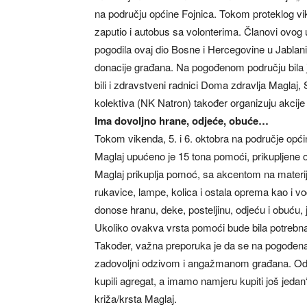
na području općine Fojnica. Tokom proteklog vi
zaputio i autobus sa volonterima. Članovi ovog 
pogodila ovaj dio Bosne i Hercegovine u Jablan
donacije građana. Na pogođenom području bila je
bili i zdravstveni radnici Doma zdravlja Maglaj
kolektiva (NK Natron) također organizuju akcij
Ima dovoljno hrane, odjeće, obuće…
Tokom vikenda, 5. i 6. oktobra na područje opć
Maglaj upućeno je 15 tona pomoći, prikupljene o
Maglaj prikuplja pomoć, sa akcentom na materija
rukavice, lampe, kolica i ostala oprema kao i v
donose hranu, deke, posteljinu, odjeću i obuću,
Ukoliko ovakva vrsta pomoći bude bila potrebn
Također, važna preporuka je da se na pogođena
zadovoljni odzivom i angažmanom građana. Od
kupili agregat, a imamo namjeru kupiti još jeda
križa/krsta Maglaj.