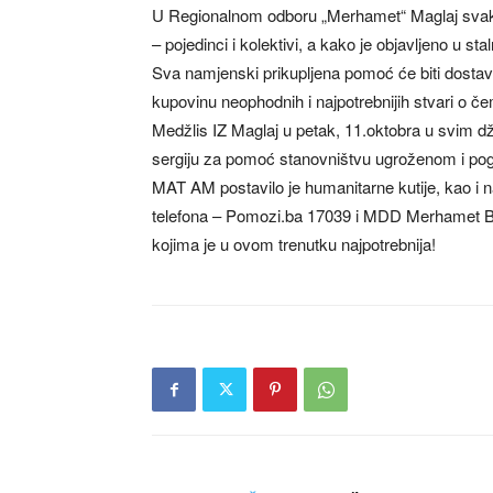
U Regionalnom odboru „Merhamet“ Maglaj svako
– pojedinci i kolektivi, a kako je objavljeno u
Sva namjenski prikupljena pomoć će biti dosta
kupovinu neophodnih i najpotrebnijih stvari o če
Medžlis IZ Maglaj u petak, 11.oktobra u svim
sergiju za pomoć stanovništvu ugroženom i p
MAT AM postavilo je humanitarne kutije, kao i na
telefona – Pomozi.ba 17039 i MDD Merhamet B
kojima je u ovom trenutku najpotrebnija!