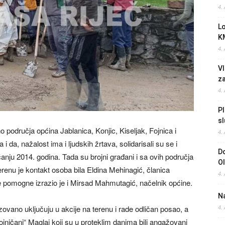
4.
L
K
4.
Vl
z
4.
Pl
sl
 područja općina Jablanica, Konjic, Kiseljak, Fojnica i
4.
 da, nažalost ima i ljudskih žrtava, solidarisali su se i
Do
ćanju 2014. godina. Tada su brojni građani i sa ovih područja
O
erenu je kontakt osoba bila Eldina Mehinagić, članica
4.
pomogne izrazio je i Mirsad Mahmutagić, načelnik općine.
Na
ano uključuju u akcije na terenu i rade odličan posao, a
4.
ojničani“ Maglaj koji su u proteklim danima bili angažovani