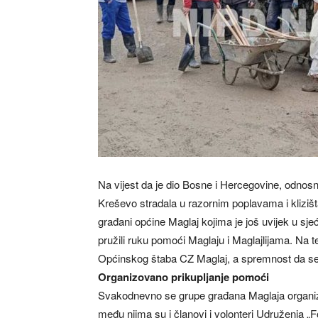
Na vijest da je dio Bosne i Hercegovine, odnosno
Kreševo stradala u razornim poplavama i klizišta i
građani općine Maglaj kojima je još uvijek u sje
pružili ruku pomoći Maglaju i Maglajlijama. Na t
Općinskog štaba CZ Maglaj, a spremnost da se 
Organizovano prikupljanje pomoći
Svakodnevno se grupe građana Maglaja organizov
među njima su i članovi i volonteri Udruženja „F