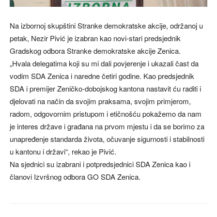
Na izbornoj skupštini Stranke demokratske akcije, održanoj u
petak, Nezir Pivić je izabran kao novi-stari predsjednik
Gradskog odbora Stranke demokratske akcije Zenica.
„Hvala delegatima koji su mi dali povjerenje i ukazali čast da
vodim SDA Zenica i naredne četiri godine. Kao predsjednik
SDA i premijer Zeničko-dobojskog kantona nastavit ću raditi i
djelovati na način da svojim praksama, svojim primjerom,
radom, odgovornim pristupom i etičnošću pokažemo da nam
je interes države i građana na prvom mjestu i da se borimo za
unapređenje standarda života, očuvanje sigurnosti i stabilnosti
u kantonu i državi“, rekao je Pivić.
Na sjednici su izabrani i potpredsjednici SDA Zenica kao i
članovi Izvršnog odbora GO SDA Zenica.