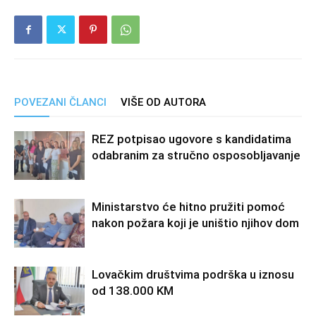
POVEZANI ČLANCI
VIŠE OD AUTORA
REZ potpisao ugovore s kandidatima
odabranim za stručno osposobljavanje
Ministarstvo će hitno pružiti pomoć
nakon požara koji je uništio njihov dom
Lovačkim društvima podrška u iznosu
od 138.000 KM