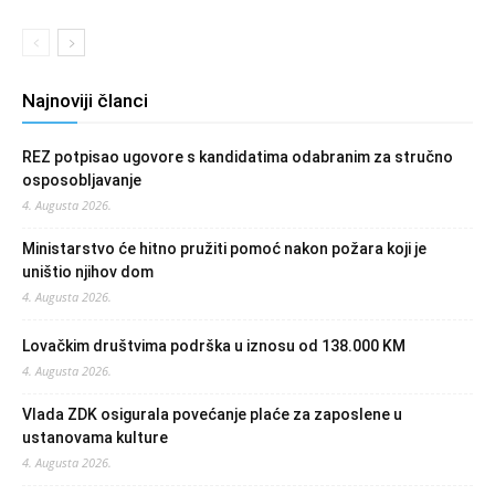
Najnoviji članci
REZ potpisao ugovore s kandidatima odabranim za stručno
osposobljavanje
4. Augusta 2026.
Ministarstvo će hitno pružiti pomoć nakon požara koji je
uništio njihov dom
4. Augusta 2026.
Lovačkim društvima podrška u iznosu od 138.000 KM
4. Augusta 2026.
Vlada ZDK osigurala povećanje plaće za zaposlene u
ustanovama kulture
4. Augusta 2026.