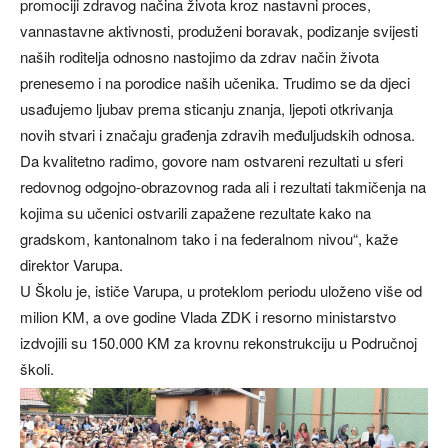
promociji zdravog načina života kroz nastavni proces,
vannastavne aktivnosti, produženi boravak, podizanje svijesti
naših roditelja odnosno nastojimo da zdrav način života
prenesemo i na porodice naših učenika. Trudimo se da djeci
usađujemo ljubav prema sticanju znanja, ljepoti otkrivanja
novih stvari i značaju građenja zdravih međuljudskih odnosa.
Da kvalitetno radimo, govore nam ostvareni rezultati u sferi
redovnog odgojno-obrazovnog rada ali i rezultati takmičenja na
kojima su učenici ostvarili zapažene rezultate kako na
gradskom, kantonalnom tako i na federalnom nivou“, kaže
direktor Varupa.
U Školu je, ističe Varupa, u proteklom periodu uloženo više od
milion KM, a ove godine Vlada ZDK i resorno ministarstvo
izdvojili su 150.000 KM za krovnu rekonstrukciju u Područnoj
školi.