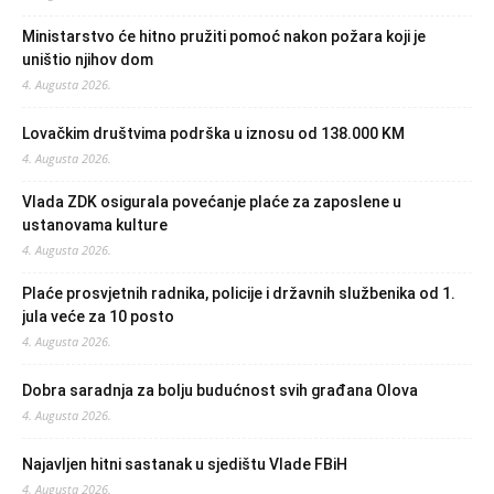
Ministarstvo će hitno pružiti pomoć nakon požara koji je
uništio njihov dom
4. Augusta 2026.
Lovačkim društvima podrška u iznosu od 138.000 KM
4. Augusta 2026.
Vlada ZDK osigurala povećanje plaće za zaposlene u
ustanovama kulture
4. Augusta 2026.
Plaće prosvjetnih radnika, policije i državnih službenika od 1.
jula veće za 10 posto
4. Augusta 2026.
Dobra saradnja za bolju budućnost svih građana Olova
4. Augusta 2026.
Najavljen hitni sastanak u sjedištu Vlade FBiH
4. Augusta 2026.