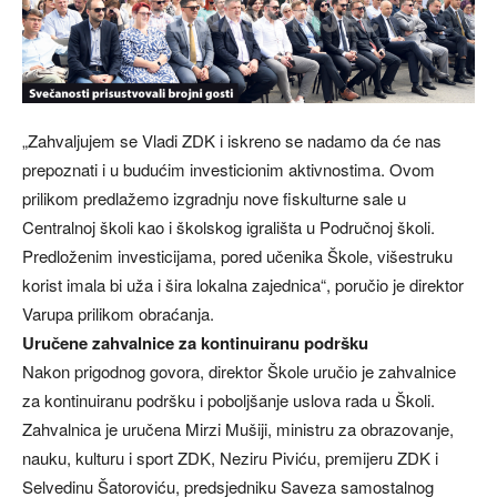
„Zahvaljujem se Vladi ZDK i iskreno se nadamo da će nas
prepoznati i u budućim investicionim aktivnostima. Ovom
prilikom predlažemo izgradnju nove fiskulturne sale u
Centralnoj školi kao i školskog igrališta u Područnoj školi.
Predloženim investicijama, pored učenika Škole, višestruku
korist imala bi uža i šira lokalna zajednica“, poručio je direktor
Varupa prilikom obraćanja.
Uručene zahvalnice za kontinuiranu podršku
Nakon prigodnog govora, direktor Škole uručio je zahvalnice
za kontinuiranu podršku i poboljšanje uslova rada u Školi.
Zahvalnica je uručena Mirzi Mušiji, ministru za obrazovanje,
nauku, kulturu i sport ZDK, Neziru Piviću, premijeru ZDK i
Selvedinu Šatoroviću, predsjedniku Saveza samostalnog