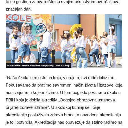
te se gostima zahvalio što su svojim prisustvom uveličali ovaj
značajan dan.
“Naša škola je mjesto na koje, vjerujem, svi rado dolazimo.
Pokušavamo da pratimo savremeni način života i izazove koje
nosi vrijeme u kojem živimo. U tom pogledu prva smo škola u
FBiH koja je dobila akreditiv „Odgojno-obrazovna ustanova
prijatelj zdrave ishrane“. U školskoj kuhinji se i prije
akreditacije posluživala zdrava hrana, a navedena akreditacija
je to i potvrdila. Akreditacija nas obavezuje da stalno radimo na