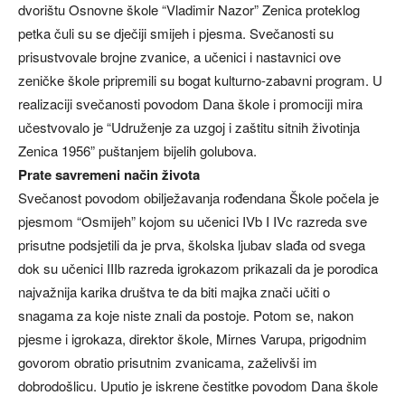
dvorištu Osnovne škole “Vladimir Nazor” Zenica proteklog
petka čuli su se dječiji smijeh i pjesma. Svečanosti su
prisustvovale brojne zvanice, a učenici i nastavnici ove
zeničke škole pripremili su bogat kulturno-zabavni program. U
realizaciji svečanosti povodom Dana škole i promociji mira
učestvovalo je “Udruženje za uzgoj i zaštitu sitnih životinja
Zenica 1956” puštanjem bijelih golubova.
Prate savremeni način života
Svečanost povodom obilježavanja rođendana Škole počela je
pjesmom “Osmijeh” kojom su učenici IVb I IVc razreda sve
prisutne podsjetili da je prva, školska ljubav slađa od svega
dok su učenici IIIb razreda igrokazom prikazali da je porodica
najvažnija karika društva te da biti majka znači učiti o
snagama za koje niste znali da postoje. Potom se, nakon
pjesme i igrokaza, direktor škole, Mirnes Varupa, prigodnim
govorom obratio prisutnim zvanicama, zaželivši im
dobrodošlicu. Uputio je iskrene čestitke povodom Dana škole