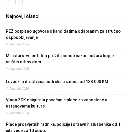
Najnoviji članci
REZ potpisao ugovore s kandidatima odabranim za stručno
osposobljavanje
4. Augusta 2026.
Ministarstvo će hitno pružiti pomoć nakon požara koji je
uništio njihov dom
4. Augusta 2026.
Lovačkim društvima podrška u iznosu od 138.000 KM
4. Augusta 2026.
Vlada ZDK osigurala povećanje plaće za zaposlene u
ustanovama kulture
4. Augusta 2026.
Plaće prosvjetnih radnika, policije i državnih službenika od 1.
jula veće za 10 posto