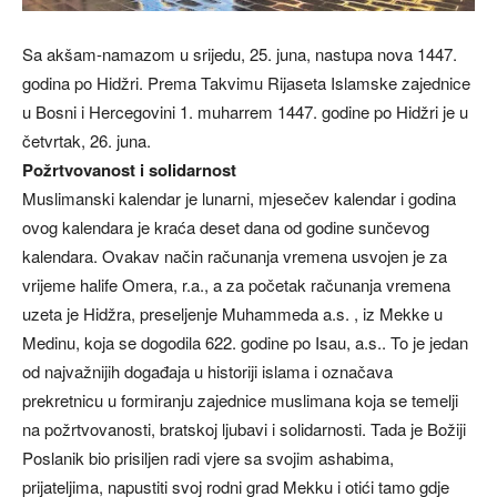
Sa akšam-namazom u srijedu, 25. juna, nastupa nova 1447.
godina po Hidžri. Prema Takvimu Rijaseta Islamske zajednice
u Bosni i Hercegovini 1. muharrem 1447. godine po Hidžri je u
četvrtak, 26. juna.
Požrtvovanost i solidarnost
Muslimanski kalendar je lunarni, mjesečev kalendar i godina
ovog kalendara je kraća deset dana od godine sunčevog
kalendara. Ovakav način računanja vremena usvojen je za
vrijeme halife Omera, r.a., a za početak računanja vremena
uzeta je Hidžra, preseljenje Muhammeda a.s. , iz Mekke u
Medinu, koja se dogodila 622. godine po Isau, a.s.. To je jedan
od najvažnijih događaja u historiji islama i označava
prekretnicu u formiranju zajednice muslimana koja se temelji
na požrtvovanosti, bratskoj ljubavi i solidarnosti. Tada je Božiji
Poslanik bio prisiljen radi vjere sa svojim ashabima,
prijateljima, napustiti svoj rodni grad Mekku i otići tamo gdje