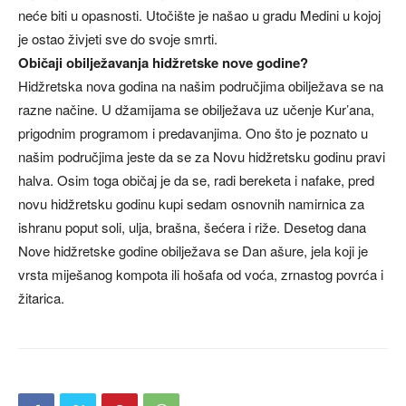
neće biti u opasnosti. Utočište je našao u gradu Medini u kojoj
je ostao živjeti sve do svoje smrti.
Običaji obilježavanja hidžretske nove godine?
Hidžretska nova godina na našim područjima obilježava se na
razne načine. U džamijama se obilježava uz učenje Kur’ana,
prigodnim programom i predavanjima. Ono što je poznato u
našim područjima jeste da se za Novu hidžretsku godinu pravi
halva. Osim toga običaj je da se, radi bereketa i nafake, pred
novu hidžretsku godinu kupi sedam osnovnih namirnica za
ishranu poput soli, ulja, brašna, šećera i riže. Desetog dana
Nove hidžretske godine obilježava se Dan ašure, jela koji je
vrsta miješanog kompota ili hošafa od voća, zrnastog povrća i
žitarica.