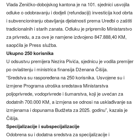
Vlada Zeničko-dobojskog kantona je na 101. sjednici usvojila
odluke o odobravanju i dodjeli (refundaciji) investicija kod obrta
i subvencioniranju obavljanja djelatnosti prema Uredbi o zaštiti
tradicionalnih i starih zanata. Odluku je pripremilo Ministarstvo
za privredu, a za ove je namjene izdvojeno 847.888,40 KM,
saopćila je Press služba.
Ukupno 250 korisnika
U odsustvu premijera Nezira Pivića, sjednicu je vodila premijer
po ovlaštenju i ministrica finansija Dženana Čišija.
“Sredstva su raspoređena na 250 korisnika. Usvojene su i
izmjene Programa utroška sredstava Ministarstva
poljoprivrede, vodoprivrede i šumarstva, koji je uvećan za
dodatnih 700.000 KM, a izmjena se odnosi na usklađivanje sa
izmjenama i dopunama Budžeta za 2025. godinu”, kazala je
Čišija.
Specijalizacije i subspecijalizacije
Odobrena su i dodatna sredstva za specijalizacije i