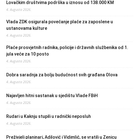
Lovačkim društvima podrška u iznosu od 138.000 KM
4. Augusta 2026.
Vlada ZDK osigurala povećanje plaće za zaposlene u
ustanovama kulture
4. Augusta 2026.
Plaće prosvjetnih radnika, policije i državnih službenika od 1.
jula veće za 10 posto
4. Augusta 2026.
Dobra saradnja za bolju budućnost svih građana Olova
4. Augusta 2026.
Najavljen hitni sastanak u sjedištu Vlade FBiH
4. Augusta 2026.
Rudari u Kaknju stupili u radnički neposluh
4. Augusta 2026.
Preživjeli planinari, Adilović i Vidimlić, se vratili u Zenicu