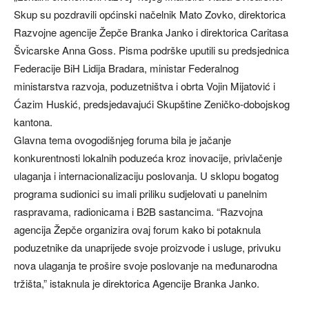
Skup su pozdravili općinski načelnik Mato Zovko, direktorica
Razvojne agencije Žepče Branka Janko i direktorica Caritasa
Švicarske Anna Goss. Pisma podrške uputili su predsjednica
Federacije BiH Lidija Bradara, ministar Federalnog
ministarstva razvoja, poduzetništva i obrta Vojin Mijatović i
Ćazim Huskić, predsjedavajući Skupštine Zeničko-dobojskog
kantona.
Glavna tema ovogodišnjeg foruma bila je jačanje
konkurentnosti lokalnih poduzeća kroz inovacije, privlačenje
ulaganja i internacionalizaciju poslovanja. U sklopu bogatog
programa sudionici su imali priliku sudjelovati u panelnim
raspravama, radionicama i B2B sastancima. “Razvojna
agencija Žepče organizira ovaj forum kako bi potaknula
poduzetnike da unaprijede svoje proizvode i usluge, privuku
nova ulaganja te prošire svoje poslovanje na međunarodna
tržišta,” istaknula je direktorica Agencije Branka Janko.