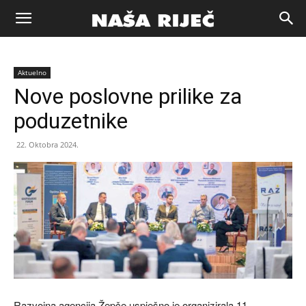
Naša
Aktuelno
riječ
Nove poslovne prilike za
poduzetnike
Zenica
22. Oktobra 2024.
Razvojna agencija Žepče uspješno je organizirala 11.