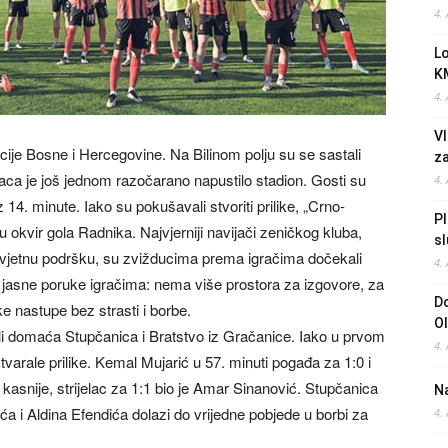
4.
L
K
4.
Vl
ije Bosne i Hercegovine. Na Bilinom polju su se sastali
z
laca je još jednom razočarano napustilo stadion. Gosti su
4.
14. minute. Iako su pokušavali stvoriti prilike, „Crno-
Pl
 okvir gola Radnika. Najvjerniji navijači zeničkog kluba,
sl
zuvjetnu podršku, su zvižducima prema igračima dočekali
4.
i jasne poruke igračima: nema više prostora za izgovore, za
Do
ke nastupe bez strasti i borbe.
O
i domaća Stupčanica i Bratstvo iz Gračanice. Iako u prvom
4.
varale prilike. Kemal Mujarić u 57. minuti pogađa za 1:0 i
kasnije, strijelac za 1:1 bio je Amar Sinanović. Stupčanica
Na
i Aldina Efendića dolazi do vrijedne pobjede u borbi za
4.