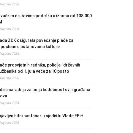
 Augusta 2026.
ovačkim društvima podrška u iznosu od 138.000
M
 Augusta 2026.
ada ZDK osigurala povećanje plaće za
aposlene u ustanovama kulture
 Augusta 2026.
aće prosvjetnih radnika, policije i državnih
užbenika od 1. jula veće za 10 posto
 Augusta 2026.
bra saradnja za bolju budućnost svih građana
lova
 Augusta 2026.
javljen hitni sastanak u sjedištu Vlade FBiH
 Augusta 2026.