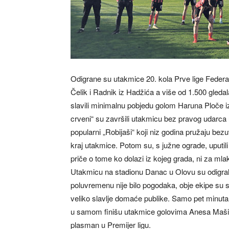
Odigrane su utakmice 20. kola Prve lige Federac
Čelik i Radnik iz Hadžića a više od 1.500 gleda
slavili minimalnu pobjedu golom Haruna Ploče iz 
crveni“ su završili utakmicu bez pravog udarca u
popularni „Robijaši“ koji niz godina pružaju be
kraj utakmice. Potom su, s južne ograde, uputil
priče o tome ko dolazi iz kojeg grada, ni za mla
Utakmicu na stadionu Danac u Olovu su odigral
poluvremenu nije bilo pogodaka, obje ekipe su st
veliko slavlje domaće publike. Samo pet minuta 
u samom finišu utakmice golovima Anesa Mašića 
plasman u Premijer ligu.