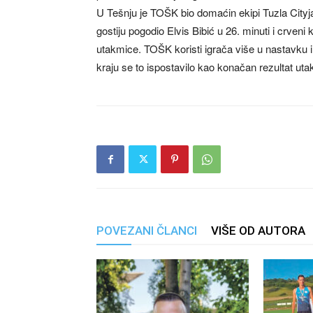
U Tešnju je TOŠK bio domaćin ekipi Tuzla Cityja
gostiju pogodio Elvis Bibić u 26. minuti i crven
utakmice. TOŠK koristi igrača više u nastavku i
kraju se to ispostavilo kao konačan rezultat ut
POVEZANI ČLANCI
VIŠE OD AUTORA