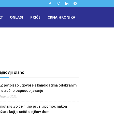
RT
OGLASI
PRIČE
CRNA HRONIKA
ajnoviji članci
EZ potpisao ugovore s kandidatima odabranim
a stručno osposobljavanje
 Augusta 2026.
nistarstvo će hitno pružiti pomoć nakon
žara koji je uništio njihov dom