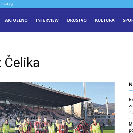
arketing
aša
AKTUELNO
INTERVIEW
DRUŠTVO
KULTURA
SPO
iječ
 Čelika
enica
N
R
z
4.
Mi
po