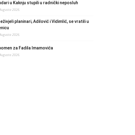
dari u Kaknju stupili u radnički neposluh
 Augusta 2026.
eživjeli planinari, Adilović i Vidimlić, se vratili u
enicu
 Augusta 2026.
pomen za Fadila Imamovića
 Augusta 2026.