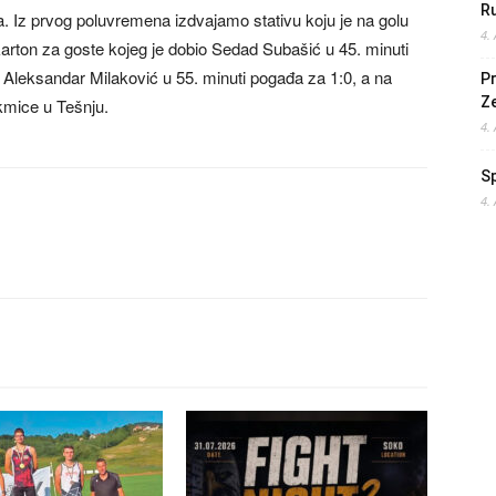
Ru
. Iz prvog poluvremena izdvajamo stativu koju je na golu
4.
i karton za goste kojeg je dobio Sedad Subašić u 45. minuti
 Aleksandar Milaković u 55. minuti pogađa za 1:0, a na
Pr
Z
akmice u Tešnju.
4.
S
4.