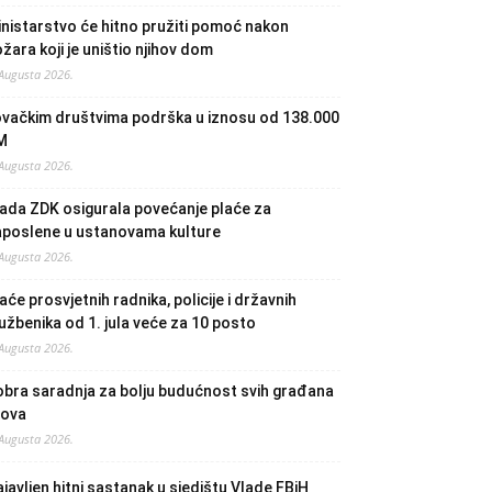
nistarstvo će hitno pružiti pomoć nakon
žara koji je uništio njihov dom
 Augusta 2026.
ovačkim društvima podrška u iznosu od 138.000
M
 Augusta 2026.
ada ZDK osigurala povećanje plaće za
aposlene u ustanovama kulture
 Augusta 2026.
aće prosvjetnih radnika, policije i državnih
užbenika od 1. jula veće za 10 posto
 Augusta 2026.
bra saradnja za bolju budućnost svih građana
lova
 Augusta 2026.
javljen hitni sastanak u sjedištu Vlade FBiH