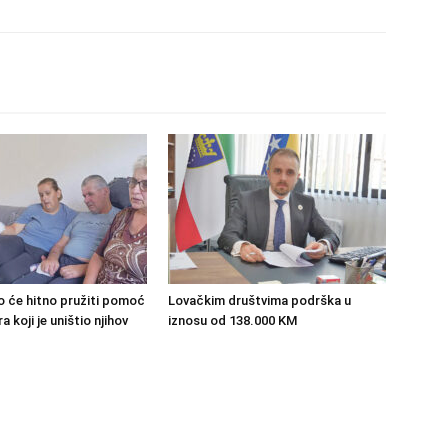
o će hitno pružiti pomoć
Lovačkim društvima podrška u
 koji je uništio njihov
iznosu od 138.000 KM