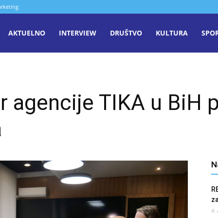
rketing
aša
AKTUELNO
INTERVIEW
DRUŠTVO
KULTURA
SPO
iječ
r agencije TIKA u BiH p
enica
a
N
R
z
4.