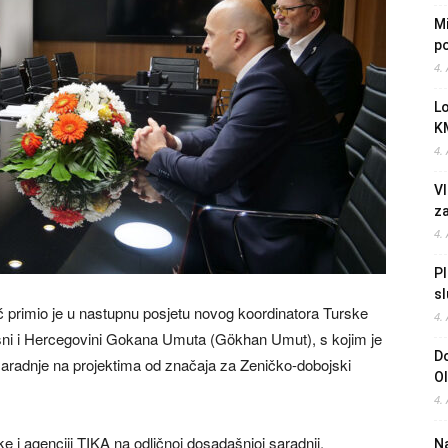
Mi
po
4.
L
K
4.
Vl
z
4.
Pl
sl
 primio je u nastupnu posjetu novog koordinatora Turske
4.
osni i Hercegovini Gokana Umuta (Gökhan Umut), s kojim je
Do
aradnje na projektima od značaja za Zeničko-dobojski
O
4.
e i agenciji TIKA na odličnoj dosadašnjoj saradnji,
Na