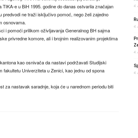
a TIKA-e u BiH 1995. godine do danas ostvarila značajan
4.
 predvodi ne traži isključivo pomoć, nego želi zajedno
Ru
kim osnovama.
4.
ci i pomoći prilikom oživljavanja Generalnog BH sajma
ke privredne komore, ali i brojnim realizovanim projektima
Pr
Z
4.
kantona kao osnivača da nastavi podržavati Studijski
S
m fakultetu Univerziteta u Zenici, kao jednu od spona
4.
t za nastavak saradnje, koja će u narednom periodu biti