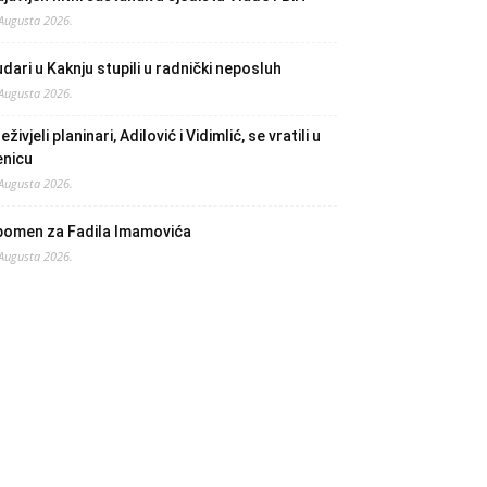
 Augusta 2026.
dari u Kaknju stupili u radnički neposluh
 Augusta 2026.
eživjeli planinari, Adilović i Vidimlić, se vratili u
enicu
 Augusta 2026.
pomen za Fadila Imamovića
 Augusta 2026.