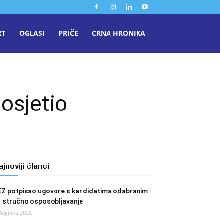
RT
OGLASI
PRIČE
CRNA HRONIKA
osjetio
ajnoviji članci
EZ potpisao ugovore s kandidatima odabranim
a stručno osposobljavanje
 Augusta 2026.