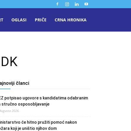
RT
OGLASI
PRIČE
CRNA HRONIKA
ZDK
ajnoviji članci
EZ potpisao ugovore s kandidatima odabranim
a stručno osposobljavanje
 Augusta 2026.
nistarstvo će hitno pružiti pomoć nakon
žara koji je uništio njihov dom