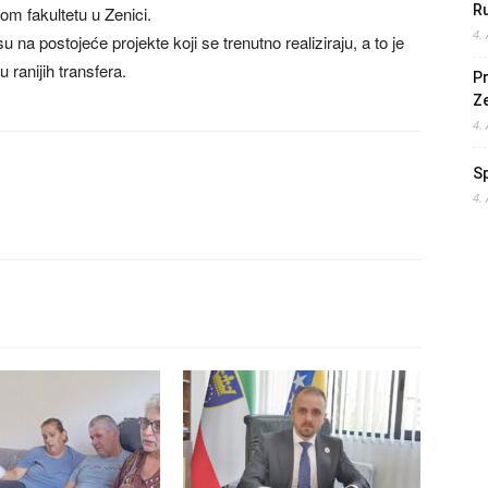
Ru
om fakultetu u Zenici.
4.
a postojeće projekte koji se trenutno realiziraju, a to je
 ranijih transfera.
Pr
Z
4.
S
4.