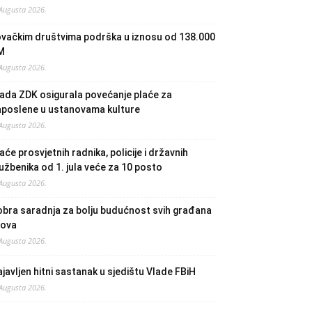
 Augusta 2026.
ovačkim društvima podrška u iznosu od 138.000
M
 Augusta 2026.
ada ZDK osigurala povećanje plaće za
aposlene u ustanovama kulture
 Augusta 2026.
aće prosvjetnih radnika, policije i državnih
užbenika od 1. jula veće za 10 posto
 Augusta 2026.
bra saradnja za bolju budućnost svih građana
lova
 Augusta 2026.
javljen hitni sastanak u sjedištu Vlade FBiH
 Augusta 2026.