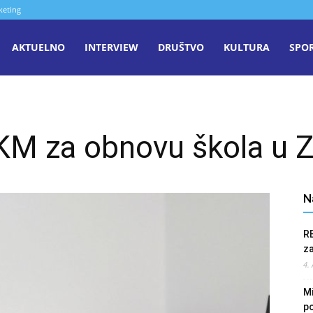
keting
aša
AKTUELNO
INTERVIEW
DRUŠTVO
KULTURA
SPO
iječ
KM za obnovu škola u 
enica
N
R
z
4.
Mi
po