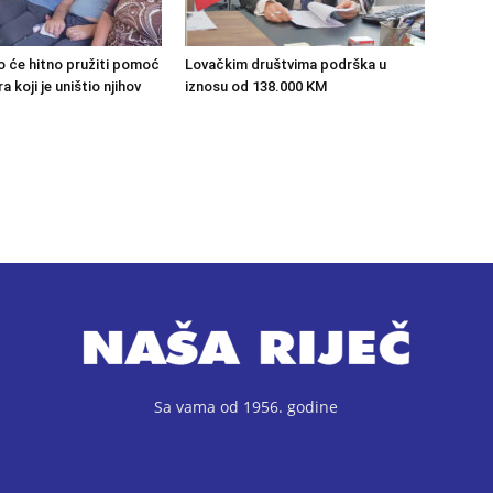
o će hitno pružiti pomoć
Lovačkim društvima podrška u
 koji je uništio njihov
iznosu od 138.000 KM
Sa vama od 1956. godine