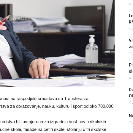
4.
L
K
4.
Vl
z
4.
Pl
sl
4.
Do
O
snost na raspodjelu sredstava sa Transfera za
4.
arstva za obrazovanje, nauku, kulturu i sport od oko 700.000
Na
sredstva biti usmjerena za izgradnju šest novih školskih
4.
učne škole, fasade na četiri škole, stolariju u tri školske