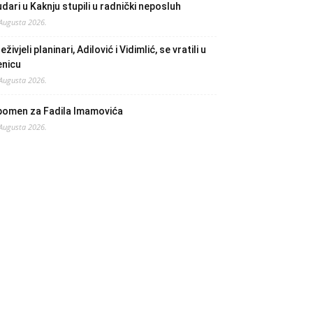
dari u Kaknju stupili u radnički neposluh
 Augusta 2026.
eživjeli planinari, Adilović i Vidimlić, se vratili u
enicu
 Augusta 2026.
pomen za Fadila Imamovića
 Augusta 2026.