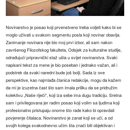
Novinarstvo je posao koji prvenstveno treba voljeti kako bi se
moglo uživati u svakom segmentu posla koji novinar obavlja.
Zanimanje novinara nije bio moj prvi izbor, ali sam nakon
završenog Filozofskog fakulteta, Odsjek za kulturalne studije,
odrađujući pripravnički staž ušla u svijet novinarstva. Svaki
napisani tekst za mene je bio poseban i jednako važan, ali i
podstrek da svaki naredni bude još bolji. Sada iz ove
perspektive, kao najmlađa članica redakcije, mogu da kažem
da mi je izuzetna čast što sam imala priliku da se pridružim
kolektivu „Naše riječi“, koji iza sebe ima dugu tradiciju. Sretna
sam i privilegovana jer radim posao koji volim sa ljudima koji
profesionalno pristupaju onome što rade kako bi opravdali
povjerenje čitalaca. Novinarstvo je zanat koji se uči, a od
svojih kolega svakodnevno učim šta znači biti objektivan i