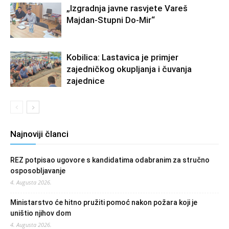
„Izgradnja javne rasvjete Vareš
Majdan-Stupni Do-Mir“
Kobilica: Lastavica je primjer
zajedničkog okupljanja i čuvanja
zajednice
Najnoviji članci
REZ potpisao ugovore s kandidatima odabranim za stručno
osposobljavanje
4. Augusta 2026.
Ministarstvo će hitno pružiti pomoć nakon požara koji je
uništio njihov dom
4. Augusta 2026.