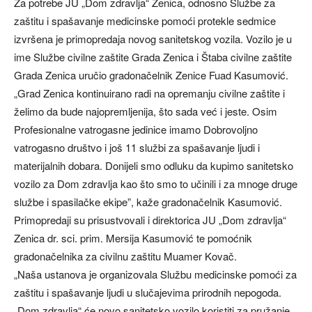
Za potrebe JU „Dom zdravlja“ Zenica, odnosno Službe za
zaštitu i spašavanje medicinske pomoći protekle sedmice
izvršena je primopredaja novog sanitetskog vozila. Vozilo je u
ime Službe civilne zaštite Grada Zenica i Štaba civilne zaštite
Grada Zenica uručio gradonačelnik Zenice Fuad Kasumović.
„Grad Zenica kontinuirano radi na opremanju civilne zaštite i
želimo da bude najopremljenija, što sada već i jeste. Osim
Profesionalne vatrogasne jedinice imamo Dobrovoljno
vatrogasno društvo i još 11 službi za spašavanje ljudi i
materijalnih dobara. Donijeli smo odluku da kupimo sanitetsko
vozilo za Dom zdravlja kao što smo to učinili i za mnoge druge
službe i spasilačke ekipe”, kaže gradonačelnik Kasumović.
Primopredaji su prisustvovali i direktorica JU „Dom zdravlja“
Zenica dr. sci. prim. Mersija Kasumović te pomoćnik
gradonačelnika za civilnu zaštitu Muamer Kovač.
„Naša ustanova je organizovala Službu medicinske pomoći za
zaštitu i spašavanje ljudi u slučajevima prirodnih nepogoda.
„Dom zdravlja“ će novo sanitetsko vozilo koristiti za pružanje