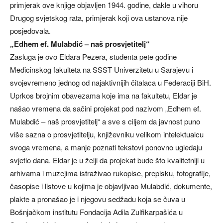
primjerak ove knjige objavljen 1944. godine, dakle u vihoru
Drugog svjetskog rata, primjerak koji ova ustanova nije
posjedovala.
„Edhem ef. Mulabdić – naš prosvjetitelj“
Zasluga je ovo Eldara Pezera, studenta pete godine
Medicinskog fakulteta na SSST Univerzitetu u Sarajevu i
svojevremeno jednog od najaktivnijih čitalaca u Federaciji BiH.
Uprkos brojnim obavezama koje ima na fakultetu, Eldar je
našao vremena da sačini projekat pod nazivom „Edhem ef.
Mulabdić – naš prosvjetitelj“ a sve s ciljem da javnost puno
više sazna o prosvjetitelju, književniku velikom intelektualcu
svoga vremena, a manje poznati tekstovi ponovno ugledaju
svjetlo dana. Eldar je u želji da projekat bude što kvalitetniji u
arhivama i muzejima istraživao rukopise, prepisku, fotografije,
časopise i listove u kojima je objavljivao Mulabdić, dokumente,
plakte a pronašao je i njegovu sedžadu koja se čuva u
Bošnjačkom institutu Fondacija Adila Zulfikarpašića u