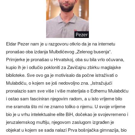
Eldar Pezer nam je u razgovoru otkrio da je na internetu
pronašao oba izdanja Mulbdićevog „Zelenog busenja“.
Primjerke je pronašao u Hrvatskoj, oba su bila vrlo očuvana,
kupio ih je i odlučio pokloniti za Zavičajnu zbirku maglajske
biblioteke. Sve ovo ga je motivisalo da počne istraživati o
Mulabdiću, o kojem se još nedovoljno zna. „Istražujući
pronalazio sam sve više i više materijala o Edhemu Mulabdiću
i ostao sam fasciniran njegovim radom, a u isto vrijeme bilo
me sramota što mi ne znamo toliko o njemu. U svoje vrijeme
bio je u vrhu intelektualne elite BiH, dočekao je svojevremeno i
jeruzalemskog muftiju, njegovom zaslugom izgrađen je
objekat u kojem se sada nalazi Prva bošnjačka gimnazija, bio