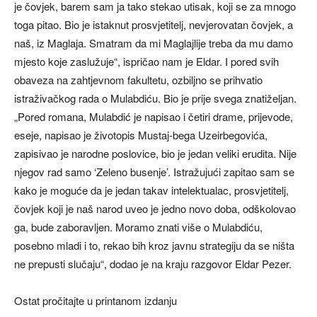
je čovjek, barem sam ja tako stekao utisak, koji se za mnogo
toga pitao. Bio je istaknut prosvjetitelj, nevjerovatan čovjek, a
naš, iz Maglaja. Smatram da mi Maglajlije treba da mu damo
mjesto koje zaslužuje“, ispričao nam je Eldar. I pored svih
obaveza na zahtjevnom fakultetu, ozbiljno se prihvatio
istraživačkog rada o Mulabdiću. Bio je prije svega znatiželjan.
„Pored romana, Mulabdić je napisao i četiri drame, prijevode,
eseje, napisao je životopis Mustaj-bega Uzeirbegovića,
zapisivao je narodne poslovice, bio je jedan veliki erudita. Nije
njegov rad samo ‘Zeleno busenje’. Istražujući zapitao sam se
kako je moguće da je jedan takav intelektualac, prosvjetitelj,
čovjek koji je naš narod uveo je jedno novo doba, odškolovao
ga, bude zaboravljen. Moramo znati više o Mulabdiću,
posebno mladi i to, rekao bih kroz javnu strategiju da se ništa
ne prepusti slučaju“, dodao je na kraju razgovor Eldar Pezer.
Ostat pročitajte u printanom izdanju