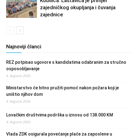
Kobilica: Lastavica je primjer
zajedničkog okupljanja i čuvanja
zajednice
Najnoviji članci
REZ potpisao ugovore s kandidatima odabranim za stručno
osposobljavanje
4. Augusta 2026.
Ministarstvo će hitno pružiti pomoć nakon požara koji je
uništio njihov dom
4. Augusta 2026.
Lovačkim društvima podrška u iznosu od 138.000 KM
4. Augusta 2026.
Vlada ZDK osigurala povećanje plaće za zaposlene u