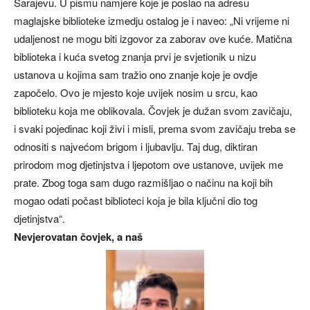
Sarajevu. U pismu namjere koje je poslao na adresu
maglajske biblioteke izmedju ostalog je i naveo: „Ni vrijeme ni
udaljenost ne mogu biti izgovor za zaborav ove kuće. Matična
biblioteka i kuća svetog znanja prvi je svjetionik u nizu
ustanova u kojima sam tražio ono znanje koje je ovdje
započelo. Ovo je mjesto koje uvijek nosim u srcu, kao
biblioteku koja me oblikovala. Čovjek je dužan svom zavičaju,
i svaki pojedinac koji živi i misli, prema svom zavičaju treba se
odnositi s najvećom brigom i ljubavlju. Taj dug, diktiran
prirodom mog djetinjstva i ljepotom ove ustanove, uvijek me
prate. Zbog toga sam dugo razmišljao o načinu na koji bih
mogao odati počast biblioteci koja je bila ključni dio tog
djetinjstva“.
Nevjerovatan čovjek, a naš