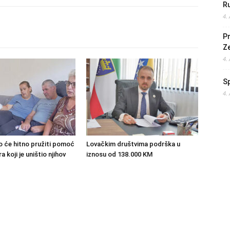
Ru
4.
Pr
Z
4.
S
4.
o će hitno pružiti pomoć
Lovačkim društvima podrška u
 koji je uništio njihov
iznosu od 138.000 KM