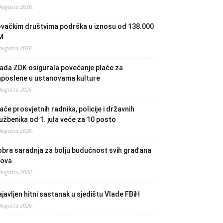
 Augusta 2026.
ovačkim društvima podrška u iznosu od 138.000
M
 Augusta 2026.
ada ZDK osigurala povećanje plaće za
aposlene u ustanovama kulture
 Augusta 2026.
aće prosvjetnih radnika, policije i državnih
užbenika od 1. jula veće za 10 posto
 Augusta 2026.
bra saradnja za bolju budućnost svih građana
lova
 Augusta 2026.
javljen hitni sastanak u sjedištu Vlade FBiH
 Augusta 2026.