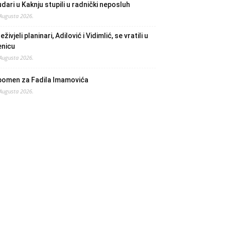
dari u Kaknju stupili u radnički neposluh
 Augusta 2026.
eživjeli planinari, Adilović i Vidimlić, se vratili u
enicu
 Augusta 2026.
pomen za Fadila Imamovića
 Augusta 2026.