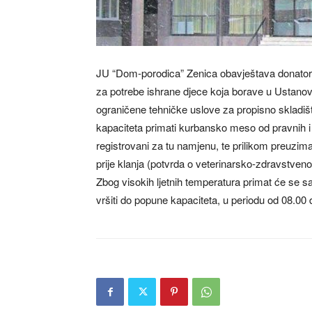
JU “Dom-porodica” Zenica obavještava donator
za potrebe ishrane djece koja borave u Ustanov
ograničene tehničke uslove za propisno skladi
kapaciteta primati kurbansko meso od pravnih i f
registrovani za tu namjenu, te prilikom preuzi
prije klanja (potvrda o veterinarsko-zdravstvenom
Zbog visokih ljetnih temperatura primat će se sam
vršiti do popune kapaciteta, u periodu od 08.00 