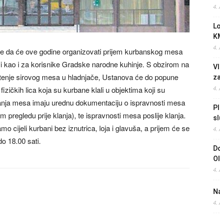
4.
L
K
4.
e da će ove godine organizovati prijem kurbanskog mesa
i kao i za korisnike Gradske narodne kuhinje. S obzirom na
Vl
štenje sirovog mesa u hladnjače, Ustanova će do popune
z
izičkih lica koja su kurbane klali u objektima koji su
4.
manja mesa imaju urednu dokumentaciju o ispravnosti mesa
Pl
 pregledu prije klanja), te ispravnosti mesa poslije klanja.
sl
o cijeli kurbani bez iznutrica, loja i glavuša, a prijem će se
4.
do 18.00 sati.
Do
O
4.
Na
4.