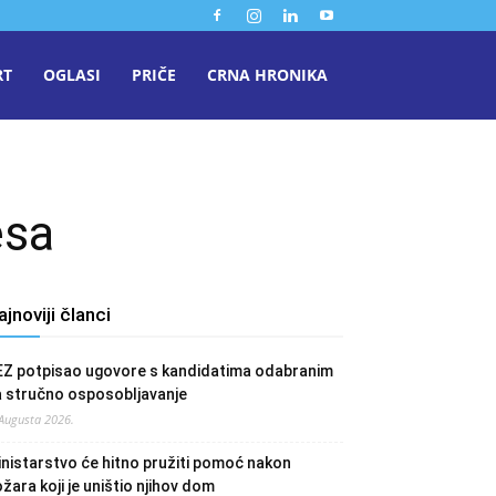
RT
OGLASI
PRIČE
CRNA HRONIKA
esa
ajnoviji članci
EZ potpisao ugovore s kandidatima odabranim
a stručno osposobljavanje
 Augusta 2026.
nistarstvo će hitno pružiti pomoć nakon
žara koji je uništio njihov dom