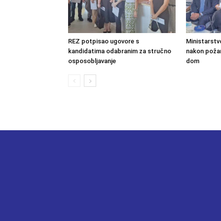
REZ potpisao ugovore s
Ministarstv
kandidatima odabranim za stručno
nakon požara
osposobljavanje
dom