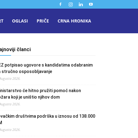
RT
OGLASI
PRIČE
CRNA HRONIKA
ajnoviji članci
EZ potpisao ugovore s kandidatima odabranim
a stručno osposobljavanje
 Augusta 2026.
nistarstvo će hitno pružiti pomoć nakon
žara koji je uništio njihov dom
 Augusta 2026.
ovačkim društvima podrška u iznosu od 138.000
M
 Augusta 2026.