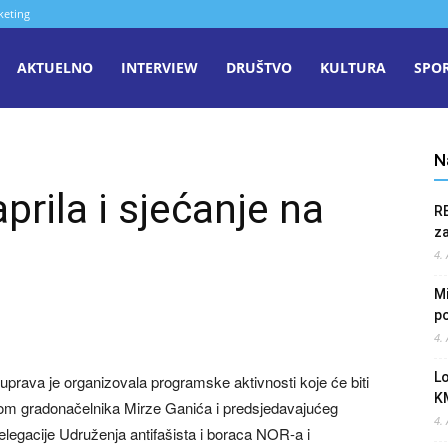
keting
aša
AKTUELNO
INTERVIEW
DRUŠTVO
KULTURA
SPO
iječ
N
prila i sjećanje na
R
enica
z
4.
Mi
po
4.
L
ava je organizovala programske aktivnosti koje će biti
K
mom gradonačelnika Mirze Ganića i predsjedavajućeg
4.
legacije Udruženja antifašista i boraca NOR-a i