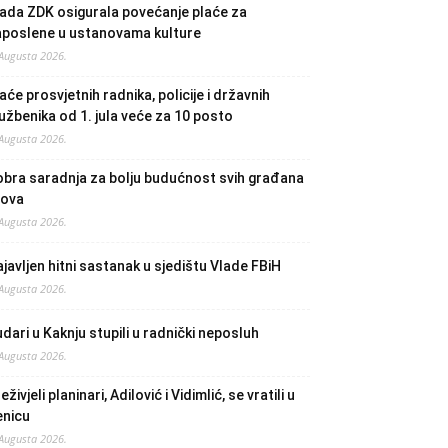
ada ZDK osigurala povećanje plaće za
aposlene u ustanovama kulture
 Augusta 2026.
aće prosvjetnih radnika, policije i državnih
užbenika od 1. jula veće za 10 posto
 Augusta 2026.
bra saradnja za bolju budućnost svih građana
lova
 Augusta 2026.
javljen hitni sastanak u sjedištu Vlade FBiH
 Augusta 2026.
dari u Kaknju stupili u radnički neposluh
 Augusta 2026.
eživjeli planinari, Adilović i Vidimlić, se vratili u
enicu
 Augusta 2026.