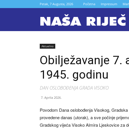
Petak, 7 Augusta, 2026
Početna
Impressum
Mar
N
r
Aktuelno
Obilježavanje 7. a
Z
1945. godinu
DAN OSLOBOĐENJA GRADA VISOKO
7. Aprila 2026.
Povodom Dana oslobođenja Visokog, Gradska upr
provedene danas (utorak), a sve počinje prije
Gradskog vijeća Visoko Almira Ljeskovice za de