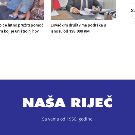
S
4.
o će hitno pružiti pomoć
Lovačkim društvima podrška u
 koji je uništio njihov
iznosu od 138.000 KM
Sa vama od 1956. godine