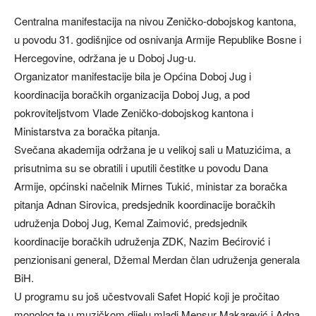
Centralna manifestacija na nivou Zeničko-dobojskog kantona,
u povodu 31. godišnjice od osnivanja Armije Republike Bosne i
Hercegovine, održana je u Doboj Jug-u.
Organizator manifestacije bila je Općina Doboj Jug i
koordinacija boračkih organizacija Doboj Jug, a pod
pokroviteljstvom Vlade Zeničko-dobojskog kantona i
Ministarstva za boračka pitanja.
Svečana akademija održana je u velikoj sali u Matuzićima, a
prisutnima su se obratili i uputili čestitke u povodu Dana
Armije, općinski načelnik Mirnes Tukić, ministar za boračka
pitanja Adnan Sirovica, predsjednik koordinacije boračkih
udruženja Doboj Jug, Kemal Zaimović, predsjednik
koordinacije boračkih udruženja ZDK, Nazim Bećirović i
penzionisani general, Džemal Merdan član udruženja generala
BiH.
U programu su još učestvovali Safet Hopić koji je pročitao
monolog te u muzičkom dijelu mladi Mensur Makarević i Adna