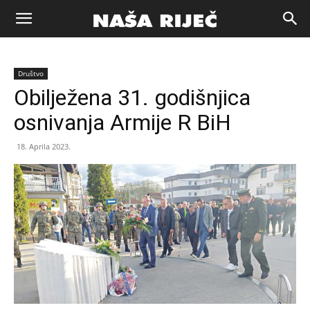
Naša
Društvo
riječ
Obilježena 31. godišnjica
osnivanja Armije R BiH
Zenica
18. Aprila 2023.