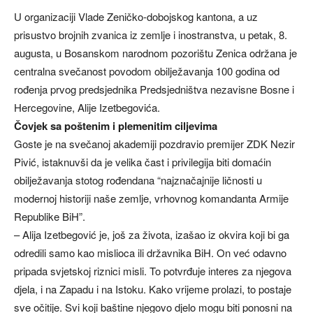
U organizaciji Vlade Zeničko-dobojskog kantona, a uz
prisustvo brojnih zvanica iz zemlje i inostranstva, u petak, 8.
augusta, u Bosanskom narodnom pozorištu Zenica održana je
centralna svečanost povodom obilježavanja 100 godina od
rođenja prvog predsjednika Predsjedništva nezavisne Bosne i
Hercegovine, Alije Izetbegovića.
Čovjek sa poštenim i plemenitim ciljevima
Goste je na svečanoj akademiji pozdravio premijer ZDK Nezir
Pivić, istaknuvši da je velika čast i privilegija biti domaćin
obilježavanja stotog rođendana “najznačajnije ličnosti u
modernoj historiji naše zemlje, vrhovnog komandanta Armije
Republike BiH”.
– Alija Izetbegović je, još za života, izašao iz okvira koji bi ga
odredili samo kao mislioca ili državnika BiH. On već odavno
pripada svjetskoj riznici misli. To potvrđuje interes za njegova
djela, i na Zapadu i na Istoku. Kako vrijeme prolazi, to postaje
sve očitije. Svi koji baštine njegovo djelo mogu biti ponosni na