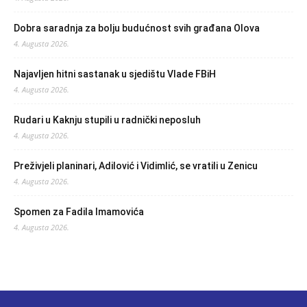
Dobra saradnja za bolju budućnost svih građana Olova
4. Augusta 2026.
Najavljen hitni sastanak u sjedištu Vlade FBiH
4. Augusta 2026.
Rudari u Kaknju stupili u radnički neposluh
4. Augusta 2026.
Preživjeli planinari, Adilović i Vidimlić, se vratili u Zenicu
4. Augusta 2026.
Spomen za Fadila Imamovića
4. Augusta 2026.