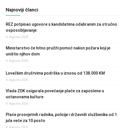
Najnoviji članci
REZ potpisao ugovore s kandidatima odabranim za stručno
osposobljavanje
4. Augusta 2026.
Ministarstvo će hitno pružiti pomoć nakon požara koji je
uništio njihov dom
4. Augusta 2026.
Lovačkim društvima podrška u iznosu od 138.000 KM
4. Augusta 2026.
Vlada ZDK osigurala povećanje plaće za zaposlene u
ustanovama kulture
4. Augusta 2026.
Plaće prosvjetnih radnika, policije i državnih službenika od 1.
jula veće za 10 posto
4. Augusta 2026.