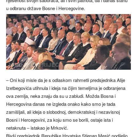
riješenost svojih saboraca, ali i svih patriota, da i danas stanu
u odbranu države Bosne i Hercegovine.
– Oni koji misle da je s odlaskom rahmetli predsjednika Alije
Izetbegovića utihnula i ideja na čijim temeljima je odbranjena
ova zemlja, neka znaju da su u zabludi. Možda Bosna i
Hercegovina danas ne izgleda onako kako smo je tada
zamišljali, ali ideja o slobodnoj, demokratskoj i nezavisnoj
Bosni i Hercegovini, za koju smo se borili, ostaje ista i
netaknuta – istakao je Mrković.
Bivši predsjednik Republike Hrvatske Stjepan Mesić podijelio