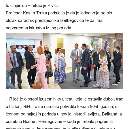
tu činjenicu – rekao je Pivić.
Profesor Kasim Trnka podsjetio je da je jedno vrijeme bio
blizak saradnik predsjednika Izetbegovića te da ima
neposredna iskustva iz tog perioda.
– Riječ je o osobi izuzetnih kvaliteta, koja je ostavila dubok trag
u historiji BiH. To se naročito potvrdilo tokom 90-ih godina, u
jednom od najtežih perioda u novijoj historiji svijeta, Balkana, a
posebno Bosne i Hercegovine – kada je trebalo pripremiti
odbranu zemlje. Istovremeno, to je bilo vrijeme u kojem su