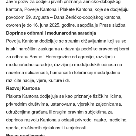
Javni poziv za dodjelu javnih priznanja Zeničko-dobojskog
kantona, Povelje Kantona i Plakete Kantona, koje se dodjeljuju
povodom 29. avgusta – Dana Zeničko-dobojskog kantona,
otvoren je do 16. juna 2025. godine, saopćila je Press služba.
Doprinos odbrani i međunarodna saradnja
Povelja Kantona dodjeljuje se stranim državljanima koji su se
istakli naročitim zaslugama u davanju podrške pravednoj borbi
za odbranu Bosne i Hercegovine od agresije, razvijanju
međunarodne saradnje, razvijanju međuljudskih odnosa na
načelima solidarnosti, humanosti i toleranciji među ljudima
različite nacije, vjere, kulture i dr.
Razvoj Kantona
Plaketa Kantona dodjeljuje se kao priznanje fizičkim licima,
privrednim društvima, ustanovama, vjerskim zajednicama,
udruženjima građana ili drugim pravnim subjektima za
doprinos razvoju Kantona u oblasti privrede, nauke, medicine,
sporta, društvenih djelatnosti i umjetnosti.
Pravo predlaganja