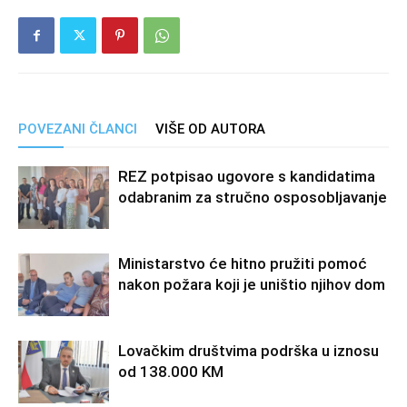
POVEZANI ČLANCI
VIŠE OD AUTORA
REZ potpisao ugovore s kandidatima
odabranim za stručno osposobljavanje
Ministarstvo će hitno pružiti pomoć
nakon požara koji je uništio njihov dom
Lovačkim društvima podrška u iznosu
od 138.000 KM