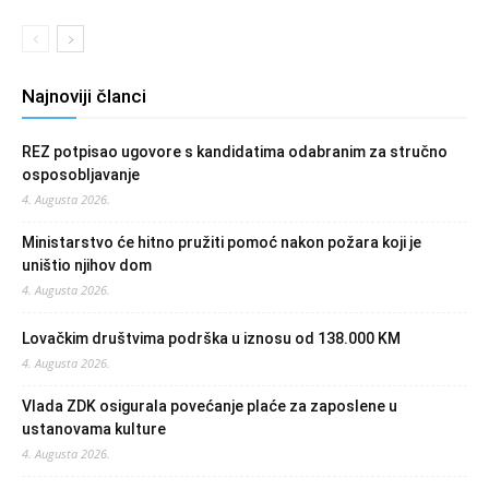
Najnoviji članci
REZ potpisao ugovore s kandidatima odabranim za stručno
osposobljavanje
4. Augusta 2026.
Ministarstvo će hitno pružiti pomoć nakon požara koji je
uništio njihov dom
4. Augusta 2026.
Lovačkim društvima podrška u iznosu od 138.000 KM
4. Augusta 2026.
Vlada ZDK osigurala povećanje plaće za zaposlene u
ustanovama kulture
4. Augusta 2026.