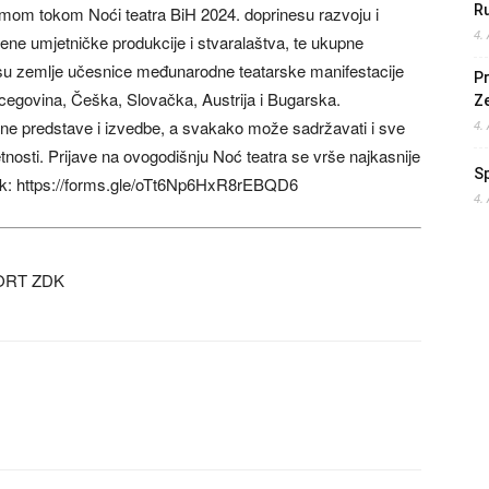
Ru
mom tokom Noći teatra BiH 2024. doprinesu razvoju i
4.
mene umjetničke produkcije i stvaralaštva, te ukupne
 su zemlje učesnice međunarodne teatarske manifestacije
Pr
cegovina, Češka, Slovačka, Austrija i Bugarska.
Z
ne predstave i izvedbe, a svakako može sadržavati i sve
4.
nosti. Prijave na ovogodišnju Noć teatra se vrše najkasnije
S
link: https://forms.gle/oTt6Np6HxR8rEBQD6
4.
ORT ZDK