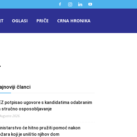
RT
OGLASI
PRIČE
CRNA HRONIKA
4
ajnoviji članci
EZ potpisao ugovore s kandidatima odabranim
a stručno osposobljavanje
 Augusta 2026.
nistarstvo će hitno pružiti pomoć nakon
žara koji je uništio njihov dom