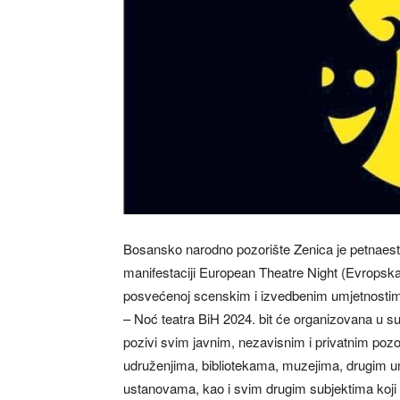
Bosansko narodno pozorište Zenica je petnaesti
manifestaciji European Theatre Night (Evropska
posvećenoj scenskim i izvedbenim umjetnosti
– Noć teatra BiH 2024. bit će organizovana u 
pozivi svim javnim, nezavisnim i privatnim pozo
udruženjima, bibliotekama, muzejima, drugim u
ustanovama, kao i svim drugim subjektima koji