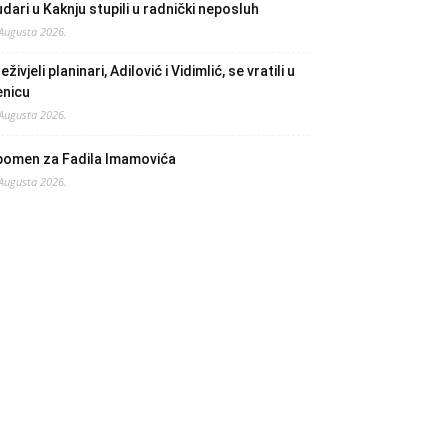
dari u Kaknju stupili u radnički neposluh
 Augusta 2026.
eživjeli planinari, Adilović i Vidimlić, se vratili u
enicu
 Augusta 2026.
pomen za Fadila Imamovića
 Augusta 2026.