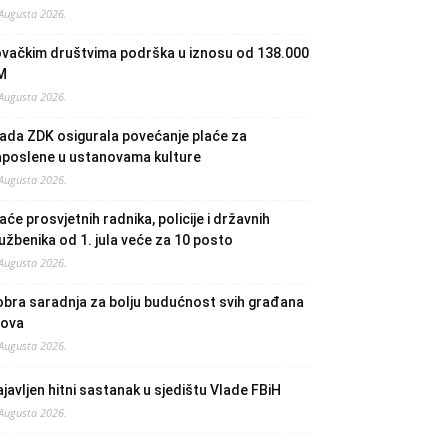
 Augusta 2026.
ovačkim društvima podrška u iznosu od 138.000
M
 Augusta 2026.
ada ZDK osigurala povećanje plaće za
aposlene u ustanovama kulture
 Augusta 2026.
aće prosvjetnih radnika, policije i državnih
užbenika od 1. jula veće za 10 posto
 Augusta 2026.
bra saradnja za bolju budućnost svih građana
lova
 Augusta 2026.
javljen hitni sastanak u sjedištu Vlade FBiH
 Augusta 2026.