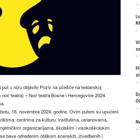
4.
L
K
4.
Vl
z
4.
Pl
sl
4.
 put u nizu objavilo Poziv na učešće na teatarskoj
 noć teatra) – Noć teatra Bosne i Hercegovine 2024.
Do
O
ma.
4.
subotu, 16. novembra 2024. godine. Ovim putem su upućeni
rištima, centrima za kulturu, institutima, ustanovama,
Na
mjetničkim organizacijama, školskim i visokoškolskim
4.
 se bave određenim oblikom scenskih, izvedbenih i