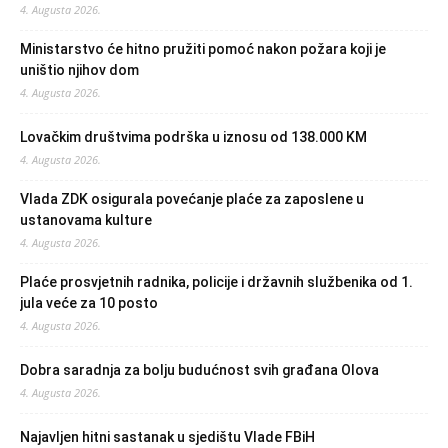
4. Augusta 2026.
Ministarstvo će hitno pružiti pomoć nakon požara koji je
uništio njihov dom
4. Augusta 2026.
Lovačkim društvima podrška u iznosu od 138.000 KM
4. Augusta 2026.
Vlada ZDK osigurala povećanje plaće za zaposlene u
ustanovama kulture
4. Augusta 2026.
Plaće prosvjetnih radnika, policije i državnih službenika od 1.
jula veće za 10 posto
4. Augusta 2026.
Dobra saradnja za bolju budućnost svih građana Olova
4. Augusta 2026.
Najavljen hitni sastanak u sjedištu Vlade FBiH