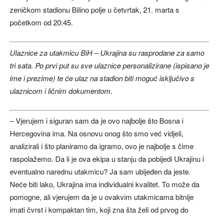
zeničkom stadionu Bilino polje u četvrtak, 21. marta s
početkom od 20:45.
Ulaznice za utakmicu BiH – Ukrajina su rasprodane za samo
tri sata. Po prvi put su sve ulaznice personalizirane (ispisano je
ime i prezime) te će ulaz na stadion biti moguć isključivo s
ulaznicom i ličnim dokumentom.
– Vjerujem i siguran sam da je ovo najbolje što Bosna i
Hercegovina ima. Na osnovu onog što smo već vidjeli,
analizirali i što planiramo da igramo, ovo je najbolje s čime
raspolažemo. Da li je ova ekipa u stanju da pobijedi Ukrajinu i
eventualno narednu utakmicu? Ja sam ubijeđen da jeste.
Neće biti lako, Ukrajina ima individualni kvalitet. To može da
pomogne, ali vjerujem da je u ovakvim utakmicama bitnije
imati čvrst i kompaktan tim, koji zna šta želi od prvog do