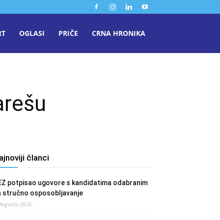
RT
OGLASI
PRIČE
CRNA HRONIKA
arešu
ajnoviji članci
EZ potpisao ugovore s kandidatima odabranim
a stručno osposobljavanje
 Augusta 2026.