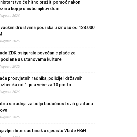
nistarstvo će hitno pružiti pomoć nakon
žara koji je uništio njihov dom
 Augusta 2026.
ovačkim društvima podrška u iznosu od 138.000
M
 Augusta 2026.
ada ZDK osigurala povećanje plaće za
aposlene u ustanovama kulture
 Augusta 2026.
aće prosvjetnih radnika, policije i državnih
užbenika od 1. jula veće za 10 posto
 Augusta 2026.
bra saradnja za bolju budućnost svih građana
lova
 Augusta 2026.
javljen hitni sastanak u sjedištu Vlade FBiH