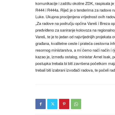
komunikacije i zaštitu okoline ZDK, raspisala 
R444 i R444a. Riječ je o tenderima za radove n
Luke. Ukupna procijenjena vrijednost ovih rado
„Za radove na području općina Vareš i Breza op
predviđeno za saniranje kolovoza na regionalnoj
Vareš, te je to jedan od najvrijednijih projekata
građana, kvalitetne ceste i prateća cestovna infr
resornog ministarstva, a mi ćemo naći način i rje
kazao je, između ostalog, ministar Arnel Isak,
postupka trebala bi biti završena početkom maj
trebali biti izabrani izvođači radova, te počeli rad