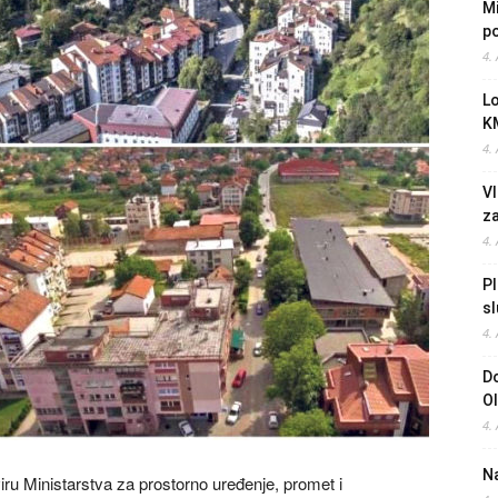
Mi
po
4.
L
K
4.
Vl
z
4.
Pl
sl
4.
Do
O
4.
Na
viru Ministarstva za prostorno uređenje, promet i