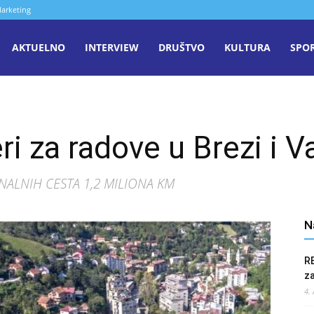
arketing
aša
AKTUELNO
INTERVIEW
DRUŠTVO
KULTURA
SPO
iječ
ri za radove u Brezi i V
enica
NALNIH CESTA 1,2 MILIONA KM
N
R
z
4.