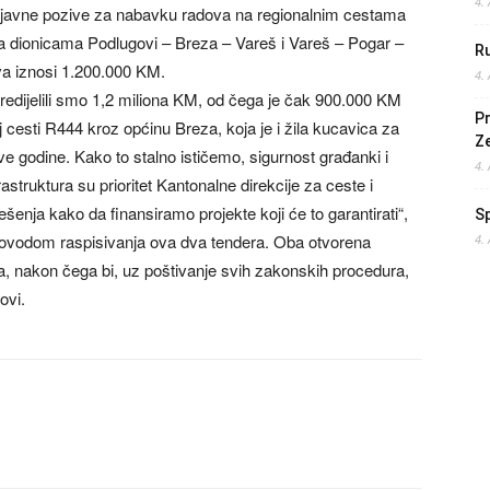
4.
je javne pozive za nabavku radova na regionalnim cestama
a dionicama Podlugovi – Breza – Vareš i Vareš – Pogar –
Ru
va iznosi 1.200.000 KM.
4.
redijelili smo 1,2 miliona KM, od čega je čak 900.000 KM
Pr
 cesti R444 kroz općinu Breza, koja je i žila kucavica za
Z
 ove godine. Kako to stalno ističemo, sigurnost građanki i
4.
astruktura su prioritet Kantonalne direkcije za ceste i
šenja kako da finansiramo projekte koji će to garantirati“,
S
 povodom raspisivanja ova dva tendera. Oba otvorena
4.
a, nakon čega bi, uz poštivanje svih zakonskih procedura,
ovi.