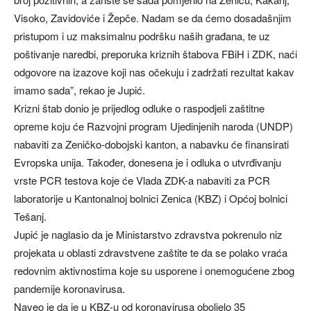
Visoko, Zavidoviće i Žepče. Nadam se da ćemo dosadašnjim
pristupom i uz maksimalnu podršku naših građana, te uz
poštivanje naredbi, preporuka kriznih štabova FBiH i ZDK, naći
odgovore na izazove koji nas očekuju i zadržati rezultat kakav
imamo sada”, rekao je Jupić.
Krizni štab donio je prijedlog odluke o raspodjeli zaštitne
opreme koju će Razvojni program Ujedinjenih naroda (UNDP)
nabaviti za Zeničko-dobojski kanton, a nabavku će finansirati
Evropska unija. Također, donesena je i odluka o utvrđivanju
vrste PCR testova koje će Vlada ZDK-a nabaviti za PCR
laboratorije u Kantonalnoj bolnici Zenica (KBZ) i Općoj bolnici
Tešanj.
Jupić je naglasio da je Ministarstvo zdravstva pokrenulo niz
projekata u oblasti zdravstvene zaštite te da se polako vraća
redovnim aktivnostima koje su usporene i onemogućene zbog
pandemije koronavirusa.
Naveo je da je u KBZ-u od koronavirusa oboljelo 35