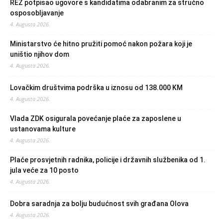
REZ potpisao ugovore s kandidatima odabranim za stručno
osposobljavanje
4. Augusta 2026.
Ministarstvo će hitno pružiti pomoć nakon požara koji je
uništio njihov dom
4. Augusta 2026.
Lovačkim društvima podrška u iznosu od 138.000 KM
4. Augusta 2026.
Vlada ZDK osigurala povećanje plaće za zaposlene u
ustanovama kulture
4. Augusta 2026.
Plaće prosvjetnih radnika, policije i državnih službenika od 1.
jula veće za 10 posto
4. Augusta 2026.
Dobra saradnja za bolju budućnost svih građana Olova
4. Augusta 2026.