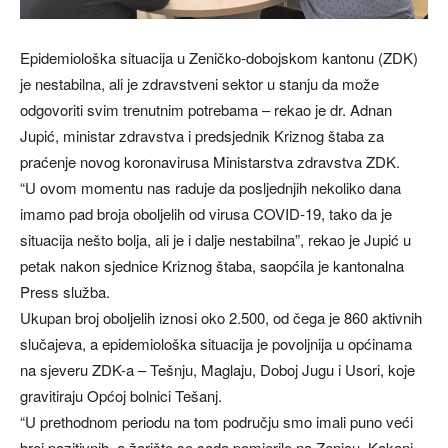
Epidemiološka situacija u Zeničko-dobojskom kantonu (ZDK)
je nestabilna, ali je zdravstveni sektor u stanju da može
odgovoriti svim trenutnim potrebama – rekao je dr. Adnan
Jupić, ministar zdravstva i predsjednik Kriznog štaba za
praćenje novog koronavirusa Ministarstva zdravstva ZDK.
“U ovom momentu nas raduje da posljednjih nekoliko dana
imamo pad broja oboljelih od virusa COVID-19, tako da je
situacija nešto bolja, ali je i dalje nestabilna”, rekao je Jupić u
petak nakon sjednice Kriznog štaba, saopćila je kantonalna
Press služba.
Ukupan broj oboljelih iznosi oko 2.500, od čega je 860 aktivnih
slučajeva, a epidemiološka situacija je povoljnija u općinama
na sjeveru ZDK-a – Tešnju, Maglaju, Doboj Jugu i Usori, koje
gravitiraju Općoj bolnici Tešanj.
“U prethodnom periodu na tom području smo imali puno veći
broj pozitivnih, a žarište se sada pomjerilo na Zenicu, Kakanj,