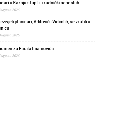
dari u Kaknju stupili u radnički neposluh
 Augusta 2026.
eživjeli planinari, Adilović i Vidimlić, se vratili u
enicu
 Augusta 2026.
pomen za Fadila Imamovića
 Augusta 2026.