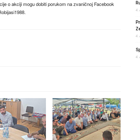
Ru
acije o akciji mogu dobiti porukom na zvaničnoj Facebook
4.
Robijasi1988.
Pr
Z
4.
S
4.