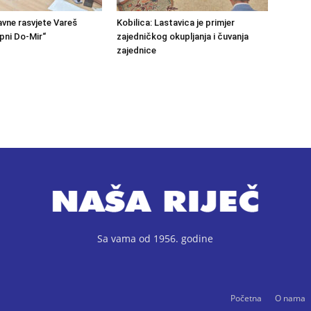
avne rasvjete Vareš
Kobilica: Lastavica je primjer
pni Do-Mir“
zajedničkog okupljanja i čuvanja
zajednice
Sa vama od 1956. godine
Početna
O nama