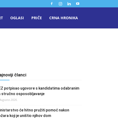
RT
OGLASI
PRIČE
CRNA HRONIKA
ajnoviji članci
EZ potpisao ugovore s kandidatima odabranim
a stručno osposobljavanje
 Augusta 2026.
nistarstvo će hitno pružiti pomoć nakon
žara koji je uništio njihov dom