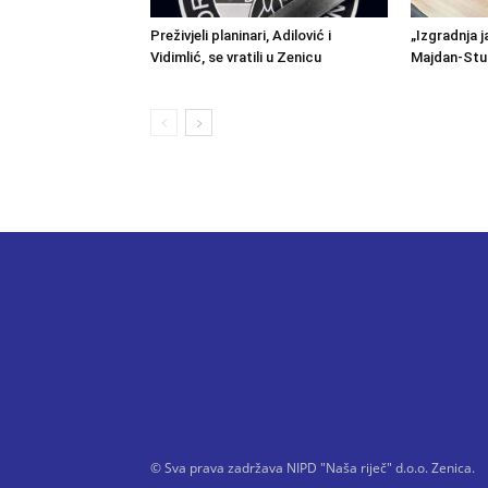
Preživjeli planinari, Adilović i
„Izgradnja j
Vidimlić, se vratili u Zenicu
Majdan-Stu
© Sva prava zadržava NIPD "Naša riječ" d.o.o. Zenica.