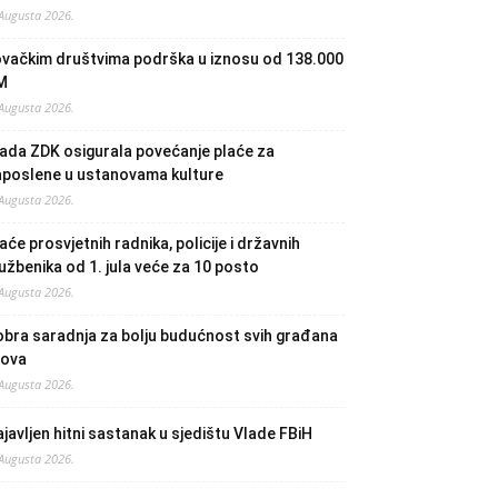
 Augusta 2026.
ovačkim društvima podrška u iznosu od 138.000
M
 Augusta 2026.
ada ZDK osigurala povećanje plaće za
aposlene u ustanovama kulture
 Augusta 2026.
aće prosvjetnih radnika, policije i državnih
užbenika od 1. jula veće za 10 posto
 Augusta 2026.
bra saradnja za bolju budućnost svih građana
lova
 Augusta 2026.
javljen hitni sastanak u sjedištu Vlade FBiH
 Augusta 2026.