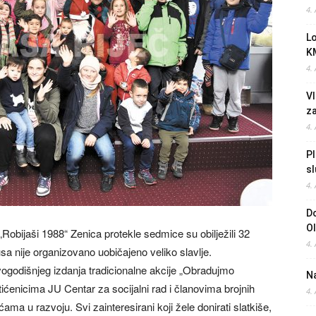
4.
L
K
4.
Vl
z
4.
Pl
sl
4.
Do
O
Robijaši 1988“ Zenica protekle sedmice su obilježili 32
4.
sa nije organizovano uobičajeno veliko slavlje.
vogodišnjeg izdanja tradicionalne akcije „Obradujmo
Na
tićenicima JU Centar za socijalni rad i članovima brojnih
4.
ma u razvoju. Svi zainteresirani koji žele donirati slatkiše,