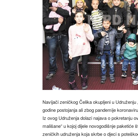
Navijači zeničkog Čelika okupljeni u Udruženju „
godine postojanja ali zbog pandemije koronaviru
Iz ovog Udruženja dolazi najava o pokretanju o
mališane“ u kojoj dijele novogodišnje paketiće š
zeničkih udruženja koja skrbe o djeci s poteškoća