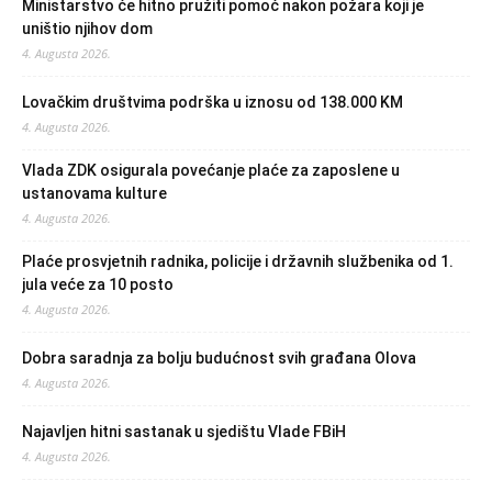
Ministarstvo će hitno pružiti pomoć nakon požara koji je
uništio njihov dom
4. Augusta 2026.
Lovačkim društvima podrška u iznosu od 138.000 KM
4. Augusta 2026.
Vlada ZDK osigurala povećanje plaće za zaposlene u
ustanovama kulture
4. Augusta 2026.
Plaće prosvjetnih radnika, policije i državnih službenika od 1.
jula veće za 10 posto
4. Augusta 2026.
Dobra saradnja za bolju budućnost svih građana Olova
4. Augusta 2026.
Najavljen hitni sastanak u sjedištu Vlade FBiH
4. Augusta 2026.