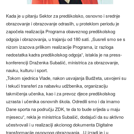
Kada je u pitanju Sektor za predškolsko, osnovno i srednje
obrazovanje i obrazovanje odraslih, u proteklom periodu je
započela realizacija Programa obaveznog predškolskog
odgoja i obrazovanja, u trajanju od 180 sati. „Susreli smo se s
nizom izazova prilikom realizacije Programa, iz razloga
nedostatka kadra predškolskog odgoja“, istakla je na press-
konferenciji Draženka Subašić, ministrica za obrazovanje,
nauku, kulturu i sport.
„Tokom sjednica Vlade, nakon usvajanja Budžeta, usvojeni su
i tekući transferi za nabavku udžbenika, organizaciju
takmičenja učenika, kao i za prevoz djece predškolskog
uzrasta i učenika osnovnih škola. Odredili smo i da imamo
Dane sporta na području ZDK, te da to bude srijeda u maju
mjesecu“, rekla je ministrica Subašić, dodajući da su aktivno
učestvovali i u realizaciji akcionog dokumenta Digitalne
transformacije osnovnog obrazovanja. „U izradi je i u