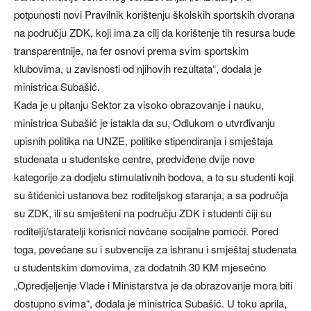
potpunosti novi Pravilnik korištenju školskih sportskih dvorana
na području ZDK, koji ima za cilj da korištenje tih resursa bude
transparentnije, na fer osnovi prema svim sportskim
klubovima, u zavisnosti od njihovih rezultata“, dodala je
ministrica Subašić.
Kada je u pitanju Sektor za visoko obrazovanje i nauku,
ministrica Subašić je istakla da su, Odlukom o utvrđivanju
upisnih politika na UNZE, politike stipendiranja i smještaja
studenata u studentske centre, predviđene dvije nove
kategorije za dodjelu stimulativnih bodova, a to su studenti koji
su štićenici ustanova bez roditeljskog staranja, a sa područja
su ZDK, ili su smješteni na području ZDK i studenti čiji su
roditelji/staratelji korisnici novčane socijalne pomoći. Pored
toga, povećane su i subvencije za ishranu i smještaj studenata
u studentskim domovima, za dodatnih 30 KM mjesečno
„Opredjeljenje Vlade i Ministarstva je da obrazovanje mora biti
dostupno svima“, dodala je ministrica Subašić. U toku aprila,