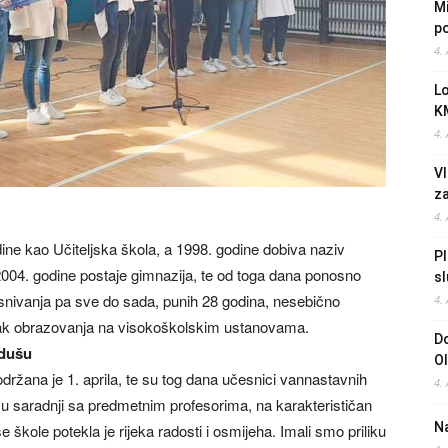
Mi
po
4.
L
K
4.
Vl
z
4.
ine kao Učiteljska škola, a 1998. godine dobiva naziv
Pl
04. godine postaje gimnazija, te od toga dana ponosno
sl
snivanja pa sve do sada, punih 28 godina, nesebično
4.
avak obrazovanja na visokoškolskim ustanovama.
Do
 dušu
O
žana je 1. aprila, te su tog dana učesnici vannastavnih
4.
i u saradnji sa predmetnim profesorima, na karakterističan
Na
e škole potekla je rijeka radosti i osmijeha. Imali smo priliku