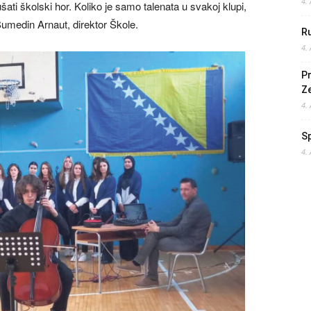
4.
lušati školski hor. Koliko je samo talenata u svakoj klupi,
Sumedin Arnaut, direktor Škole.
Ru
4.
Pr
Z
4.
S
4.