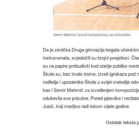
Semir Mahmić izvodi kompoziciju na violončelu
Da je zenička Druga gimnazija bogata učenicima 
instrumenata, svjedočili su brojni posjetioci. Čl
su na papire probudivši kod starije publike nos
Škole su, bez imalo treme, izveli igrokaze pod 
roditelje i uposlenike Škole u svijet melodije od
kao i Semir Mahmić za izvođenjem kompozicije n
oduševila sve prisutne. Pored pjesnika i recitato
Jusić, koji marljivo radi tokom cijele godine.
Ostatak teksta p