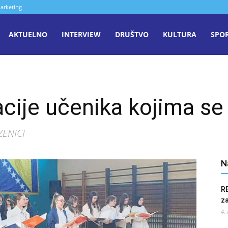
arketing
aša
AKTUELNO
INTERVIEW
DRUŠTVO
KULTURA
SPO
iječ
cije učenika kojima s
enica
ZENICI
N
R
z
4.