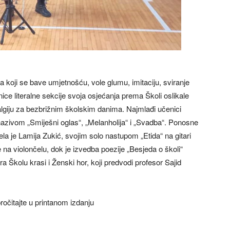
koji se bave umjetnošću, vole glumu, imitaciju, sviranje
anice literalne sekcije svoja osjećanja prema Školi oslikale
talgiju za bezbrižnim školskim danima. Najmlađi učenici
nazivom „Smiješni oglas“, „Melanholija“ i „Svadba“. Ponosne
vela je Lamija Zukić, svojim solo nastupom „Etida“ na gitari
a violončelu, dok je izvedba poezije „Besjeda o školi“
ra Školu krasi i Ženski hor, koji predvodi profesor Sajid
ročitajte u printanom izdanju