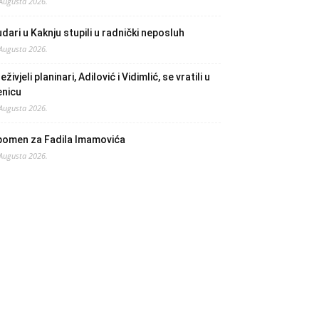
 Augusta 2026.
dari u Kaknju stupili u radnički neposluh
 Augusta 2026.
eživjeli planinari, Adilović i Vidimlić, se vratili u
enicu
 Augusta 2026.
pomen za Fadila Imamovića
 Augusta 2026.