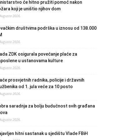
nistarstvo će hitno pružiti pomoć nakon
žara koji je uništio njihov dom
 Augusta 2026.
ovačkim društvima podrška u iznosu od 138.000
M
 Augusta 2026.
ada ZDK osigurala povećanje plaće za
aposlene u ustanovama kulture
 Augusta 2026.
aće prosvjetnih radnika, policije i državnih
užbenika od 1. jula veće za 10 posto
 Augusta 2026.
bra saradnja za bolju budućnost svih građana
lova
 Augusta 2026.
javljen hitni sastanak u sjedištu Vlade FBiH