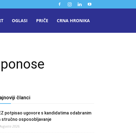
RT
OGLASI
PRIČE
CRNA HRONIKA
e ponose
ajnoviji članci
EZ potpisao ugovore s kandidatima odabranim
a stručno osposobljavanje
 Augusta 2026.