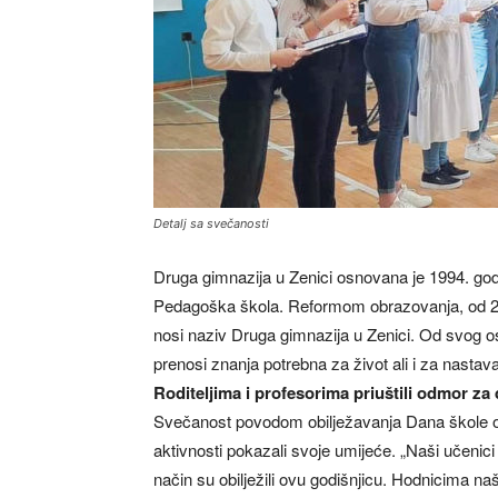
Detalj sa svečanosti
Druga gimnazija u Zenici osnovana je 1994. god
Pedagoška škola. Reformom obrazovanja, od 20
nosi naziv Druga gimnazija u Zenici. Od svog o
prenosi znanja potrebna za život ali i za nast
Roditeljima i profesorima priuštili odmor za
Svečanost povodom obilježavanja Dana škole odr
aktivnosti pokazali svoje umijeće. „Naši učenic
način su obilježili ovu godišnjicu. Hodnicima naš