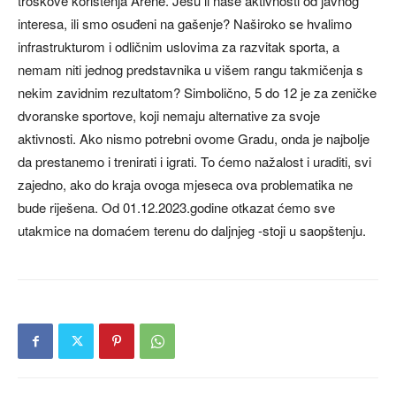
troškove korištenja Arene. Jesu li naše aktivnosti od javnog
interesa, ili smo osuđeni na gašenje? Naširoko se hvalimo
infrastrukturom i odličnim uslovima za razvitak sporta, a
nemam niti jednog predstavnika u višem rangu takmičenja s
nekim zavidnim rezultatom? Simbolično, 5 do 12 je za zeničke
dvoranske sportove, koji nemaju alternative za svoje
aktivnosti. Ako nismo potrebni ovome Gradu, onda je najbolje
da prestanemo i trenirati i igrati. To ćemo nažalost i uraditi, svi
zajedno, ako do kraja ovoga mjeseca ova problematika ne
bude riješena. Od 01.12.2023.godine otkazat ćemo sve
utakmice na domaćem terenu do daljnjeg -stoji u saopštenju.