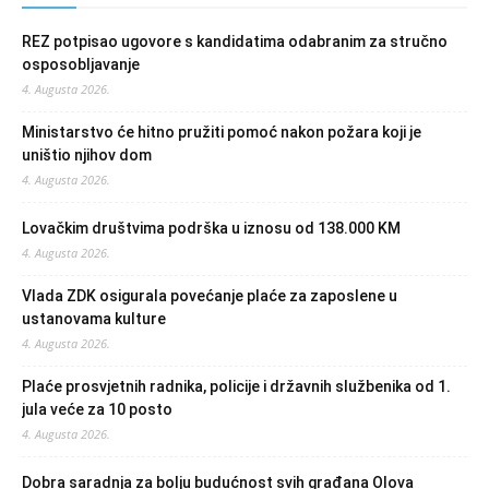
REZ potpisao ugovore s kandidatima odabranim za stručno
osposobljavanje
4. Augusta 2026.
Ministarstvo će hitno pružiti pomoć nakon požara koji je
uništio njihov dom
4. Augusta 2026.
Lovačkim društvima podrška u iznosu od 138.000 KM
4. Augusta 2026.
Vlada ZDK osigurala povećanje plaće za zaposlene u
ustanovama kulture
4. Augusta 2026.
Plaće prosvjetnih radnika, policije i državnih službenika od 1.
jula veće za 10 posto
4. Augusta 2026.
Dobra saradnja za bolju budućnost svih građana Olova