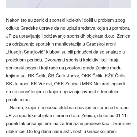
Nakon što su zenički sportski kolektivi došli u problem zbog
odluke Gradske uprave da ne uplati sredstva koja su potrebna
JP za upravljanje i održavanje sportskih objekata d.o.o. Zenica
za održavanje sportskih manifestacija u Gradskoj areni
„Husejin Smajlović“ klubovi su bili prinuđeni da se snalaze u
proteklom periodu. Dvoranski sportski kolektivi koji imaju
seniorski pogon i koji rade na prostoru grada Zenice među
kojima su: RK Čelik, ŠR Čelik Junior, OKK Čelik, KŽK Čelik,
KK Jumper, KK Vukovi, OKK Zenica i MNK Neimari, oglasili
su se saopštenjem u kojem upoznaju javnost s trenutnim
problemima.
– Naime, krajem mjeseca oktobra obaviješteni smo od strane
JP za sportske objekte i terene d.o.o. Zenica, da će od 01.11.
početi fakturisanje termina za trenažne procese kao i zvanične
utakmice. Do tog dana naše aktivnosti u Gradskoj areni