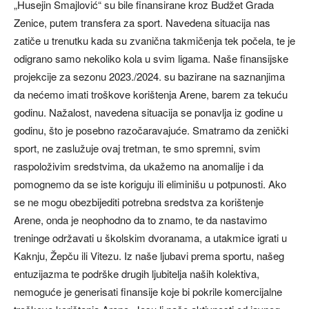
„Husejin Smajlović“ su bile finansirane kroz Budžet Grada
Zenice, putem transfera za sport. Navedena situacija nas
zatiče u trenutku kada su zvanična takmičenja tek počela, te je
odigrano samo nekoliko kola u svim ligama. Naše finansijske
projekcije za sezonu 2023./2024. su bazirane na saznanjima
da nećemo imati troškove korištenja Arene, barem za tekuću
godinu. Nažalost, navedena situacija se ponavlja iz godine u
godinu, što je posebno razočaravajuće. Smatramo da zenički
sport, ne zaslužuje ovaj tretman, te smo spremni, svim
raspoloživim sredstvima, da ukažemo na anomalije i da
pomognemo da se iste koriguju ili eliminišu u potpunosti. Ako
se ne mogu obezbijediti potrebna sredstva za korištenje
Arene, onda je neophodno da to znamo, te da nastavimo
treninge održavati u školskim dvoranama, a utakmice igrati u
Kaknju, Žepču ili Vitezu. Iz naše ljubavi prema sportu, našeg
entuzijazma te podrške drugih ljubitelja naših kolektiva,
nemoguće je generisati finansije koje bi pokrile komercijalne