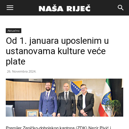
Naša
Aktuelno
riječ
Od 1. januara uposlenim u
ustanovama kulture veće
Zenica
plate
26. Novembra 2024.
Premijer Zeničko-dobojskog kantona (ZDK) Nezir Pivić i