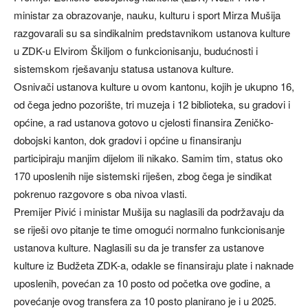
ministar za obrazovanje, nauku, kulturu i sport Mirza Mušija
razgovarali su sa sindikalnim predstavnikom ustanova kulture
u ZDK-u Elvirom Škiljom o funkcionisanju, budućnosti i
sistemskom rješavanju statusa ustanova kulture.
Osnivači ustanova kulture u ovom kantonu, kojih je ukupno 16,
od čega jedno pozorište, tri muzeja i 12 biblioteka, su gradovi i
općine, a rad ustanova gotovo u cjelosti finansira Zeničko-
dobojski kanton, dok gradovi i općine u finansiranju
participiraju manjim dijelom ili nikako. Samim tim, status oko
170 uposlenih nije sistemski riješen, zbog čega je sindikat
pokrenuo razgovore s oba nivoa vlasti.
Premijer Pivić i ministar Mušija su naglasili da podržavaju da
se riješi ovo pitanje te time omogući normalno funkcionisanje
ustanova kulture. Naglasili su da je transfer za ustanove
kulture iz Budžeta ZDK-a, odakle se finansiraju plate i naknade
uposlenih, povećan za 10 posto od početka ove godine, a
povećanje ovog transfera za 10 posto planirano je i u 2025.