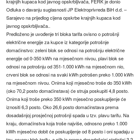
krajnjih kupaca kod javnog opskrbljivača, FERK je donio
Odluka o davanju suglasnosti JP Elektroprivreda BiH d.d. –
Sarajevo na prijedlog cijena opskrbe krajnjih kupaca kod
javnog opskrbljivača..
Predloženo je uvođenje tri bloka tarifa ovisno o potrošnji
električne energije za kupce iz kategorije potrošnje
domaćinstvo: zeleni blok se odnosi na potrošnju električne
energije od 0-350 kWh na mjesečnom nivou, plavi blok se
odnosi na potrošnju od 351-1.000 kWh na mjesečnom nio,
crveni blok se odnosi na svaki kWh potrošen preko 1.000 kWh
na mjesečnom nivou. Onima koji mjesečno troše do 350 kWh
(oko 70,2 posto domaćinstava) će struja poskupiti 4,8 posto.
Onima koji troše preko 350 kWh mjesečno poskupljenje će
iznositi 6,3 posto. Oko 26,6 posto domaćinstava prema
dosadašnjoj prosječnoj potrošnji spada u tzv. plavu tarifu. Na
kraju, domaćinstva koja troše najviše, odnosno preko 1.000
kWh mjesečno dobit će poskupljenje od 8 posto i oni spadaju u
tzv. crvenu blok tarifu, a njih je prema dosadašnjoj statistici 3,2